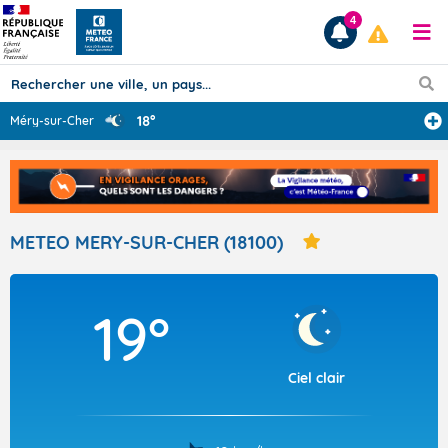
4
18°
Méry-sur-Cher
Prévisions
TOUS LES RÉSULTATS
METEO MERY-SUR-CHER (18100)
Articles
19°
Ciel clair