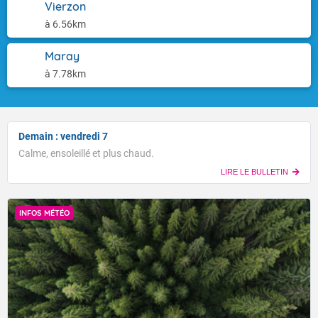
Vierzon
à 6.56km
Maray
à 7.78km
Demain : vendredi 7
Calme, ensoleillé et plus chaud.
LIRE LE BULLETIN
INFOS MÉTÉO