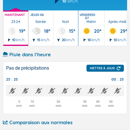
10
km/h
MAINTENANT
JEUDI 06
VENDREDI
07
23:24
Soirée
Nuit
Matin
Après-midi
19°
18°
15°
20°
29°
10
km/h
15
km/h
20
km/h
10
km/h
10
km/h
Pluie dans l'heure
Pas de précipitations
METTRE À JOUR
23 : 25
00 : 25
5
10
20
30
40
50
min
min
min
min
min
min
Comparaison aux normales