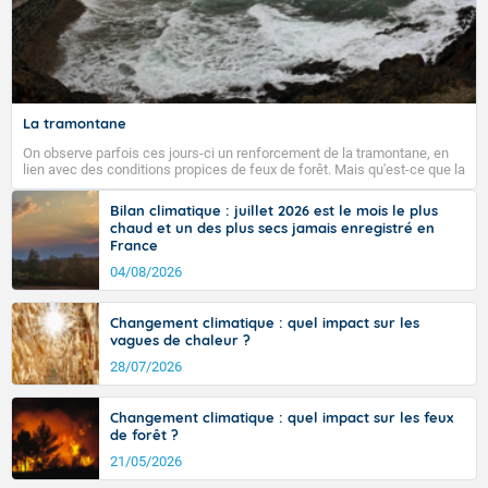
La tramontane
On observe parfois ces jours-ci un renforcement de la tramontane, en
lien avec des conditions propices de feux de forêt. Mais qu'est-ce que la
tramontane ? Quelles sont ses caractéristiques ? La tramontane est un
vent turbulent soufflant de secteur nord-ouest à nord, ou ouest à nord-
Bilan climatique : juillet 2026 est le mois le plus
ouest, dans un secteur qui part du Roussillon à la vallée de l’Aude et à
chaud et un des plus secs jamais enregistré en
l’ouest de l’Hérault. L’étymologie de ce vent vient du latin trasmontanus,
France
signifiant au-delà des monts, en allusion aux régions montagneuses
d’où provient ce vent.
04/08/2026
Changement climatique : quel impact sur les
vagues de chaleur ?
28/07/2026
Changement climatique : quel impact sur les feux
de forêt ?
21/05/2026