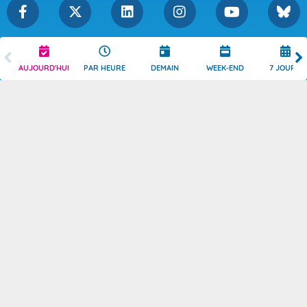
Légende
Mentions Légales
AUJOURD'HUI
PAR HEURE
DEMAIN
WEEK-END
7 JOURS
Témoins de connexion
Politique de Confidentialité
Droits de Reproduction
Consentement
Accessibilité : partiellement
Contact
conforme
© 2026 Copyright -
Météo-France