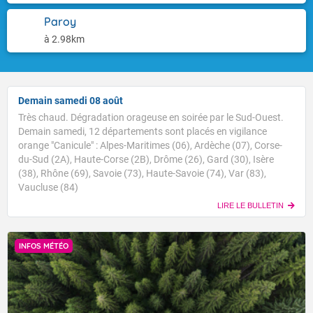
Paroy
à 2.98km
Demain samedi 08 août
Très chaud. Dégradation orageuse en soirée par le Sud-Ouest.
Demain samedi, 12 départements sont placés en vigilance
orange "Canicule" : Alpes-Maritimes (06), Ardèche (07), Corse-
du-Sud (2A), Haute-Corse (2B), Drôme (26), Gard (30), Isère
(38), Rhône (69), Savoie (73), Haute-Savoie (74), Var (83),
Vaucluse (84)
LIRE LE BULLETIN
INFOS MÉTÉO