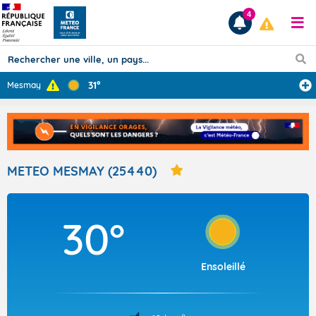
4
31°
Mesmay
Prévisions
TOUS LES RÉSULTATS
METEO MESMAY (25440)
Articles
30°
Ensoleillé