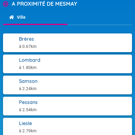
A PROXIMITÉ DE MESMAY
Ville
Brères
à 0.67km
Lombard
à 1.80km
Samson
à 2.24km
Pessans
à 2.54km
Liesle
à 2.79km