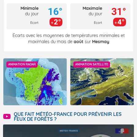
Minimale
Maximale
16°
31°
du jour
du jour
2°
4°
Ecart
Ecart
Écarts avec les moyennes de températures minimales et
maximales du mois de
août
sur
Mesmay
ANIMATION RADAR
ANIMATION SATELLITE
QUE FAIT MÉTÉO-FRANCE POUR PRÉVENIR LES
FEUX DE FORÊTS ?