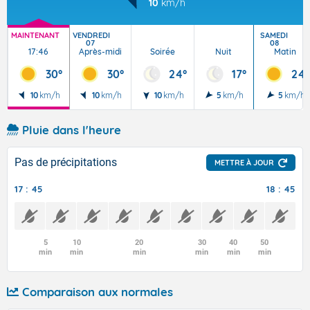
10
km/h
MAINTENANT
VENDREDI
SAMEDI
07
08
17:46
Après-midi
Soirée
Nuit
Matin
30°
30°
24°
17°
24°
10
km/h
10
km/h
10
km/h
5
km/h
5
km/h
Pluie dans l'heure
Pas de précipitations
METTRE À JOUR
17 : 45
18 : 45
5
10
20
30
40
50
min
min
min
min
min
min
Comparaison aux normales