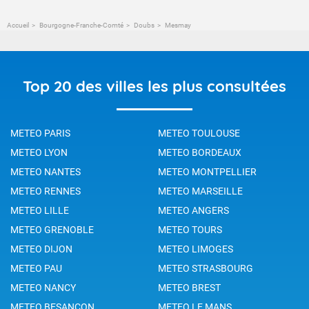
Accueil
Bourgogne-Franche-Comté
Doubs
Mesmay
Top 20 des villes les plus consultées
METEO PARIS
METEO TOULOUSE
METEO LYON
METEO BORDEAUX
METEO NANTES
METEO MONTPELLIER
METEO RENNES
METEO MARSEILLE
METEO LILLE
METEO ANGERS
METEO GRENOBLE
METEO TOURS
METEO DIJON
METEO LIMOGES
METEO PAU
METEO STRASBOURG
METEO NANCY
METEO BREST
METEO BESANCON
METEO LE MANS