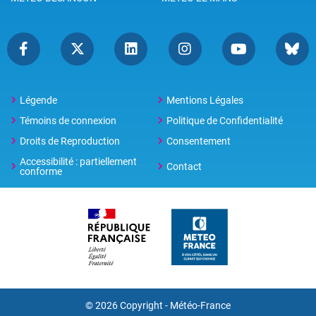
Légende
Mentions Légales
Témoins de connexion
Politique de Confidentialité
Droits de Reproduction
Consentement
Accessibilité : partiellement
Contact
conforme
© 2026 Copyright -
Météo-France