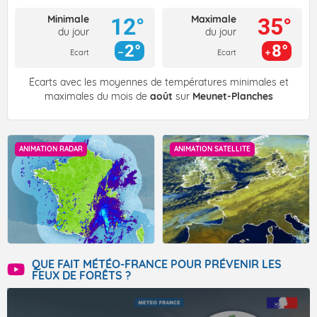
Minimale
Maximale
12°
35°
du jour
du jour
2°
8°
Ecart
Ecart
Écarts avec les moyennes de températures minimales et
maximales du mois de
août
sur
Meunet-Planches
ANIMATION RADAR
ANIMATION SATELLITE
QUE FAIT MÉTÉO-FRANCE POUR PRÉVENIR LES
FEUX DE FORÊTS ?