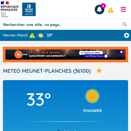
4
33°
Meunet-Planches
...
Prévisions
TOUS LES RÉSULTATS
METEO MEUNET-PLANCHES (36100)
Articles
33°
Ensoleillé