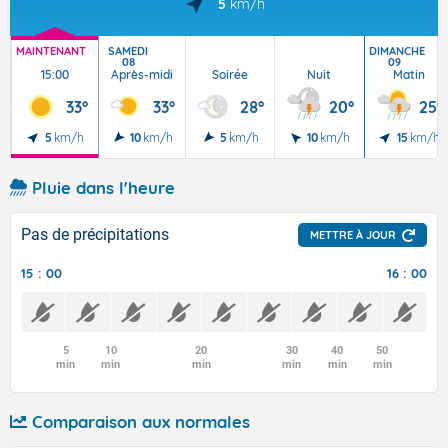
5
km/h
MAINTENANT
SAMEDI
DIMANCHE
08
09
15:00
Après-midi
Soirée
Nuit
Matin
33°
33°
28°
20°
25°
5
km/h
10
km/h
5
km/h
10
km/h
15
km/h
Pluie dans l'heure
Pas de précipitations
METTRE À JOUR
15 : 00
16 : 00
5
10
20
30
40
50
min
min
min
min
min
min
Comparaison aux normales