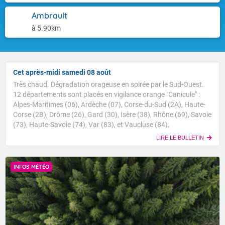
Ambrault
à 5.90km
Cet après-midi samedi 08 août
Très chaud. Dégradation orageuse en soirée par le Sud-Ouest.
12 départements sont placés en vigilance orange "Canicule" :
Alpes-Maritimes (06), Ardèche (07), Corse-du-Sud (2A), Haute-
Corse (2B), Drôme (26), Gard (30), Isère (38), Rhône (69), Savoie
(73), Haute-Savoie (74), Var (83), et Vaucluse (84).
LIRE LE BULLETIN
INFOS MÉTÉO