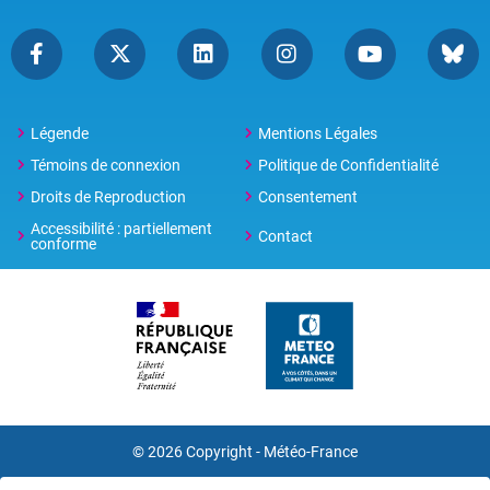
Légende
Mentions Légales
Témoins de connexion
Politique de Confidentialité
Droits de Reproduction
Consentement
Accessibilité : partiellement
Contact
conforme
© 2026 Copyright -
Météo-France