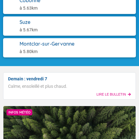
Cobonne
à 5.63km
Suze
à 5.67km
Montclar-sur-Gervanne
à 5.80km
Demain : vendredi 7
Calme, ensoleillé et plus chaud.
LIRE LE BULLETIN
INFOS MÉTÉO