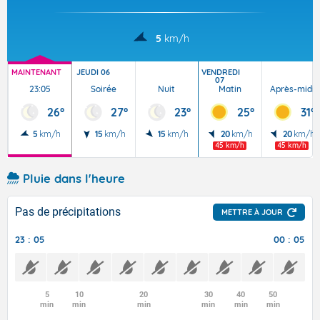
5
km/h
MAINTENANT
JEUDI 06
VENDREDI
07
23:05
Soirée
Nuit
Matin
Après-midi
26°
27°
23°
25°
31°
5
km/h
15
km/h
15
km/h
20
km/h
20
km/h
45 km/h
45 km/h
Pluie dans l'heure
Pas de précipitations
METTRE À JOUR
23 : 05
00 : 05
5
10
20
30
40
50
min
min
min
min
min
min