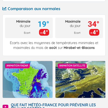
Comparaison aux normales
Minimale
Maximale
19°
34°
du jour
du jour
4°
4°
Ecart
Ecart
Écarts avec les moyennes de températures minimales et
maximales du mois de
août
sur
Mirabel-et-Blacons
ANIMATION RADAR
ANIMATION SATELLITE
QUE FAIT MÉTÉO-FRANCE POUR PRÉVENIR LES