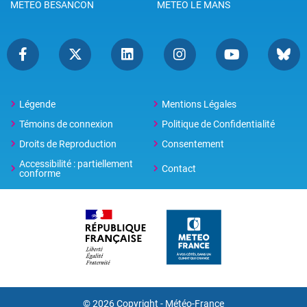
METEO BESANCON
METEO LE MANS
Légende
Mentions Légales
Témoins de connexion
Politique de Confidentialité
Droits de Reproduction
Consentement
Accessibilité : partiellement
Contact
conforme
© 2026 Copyright -
Météo-France