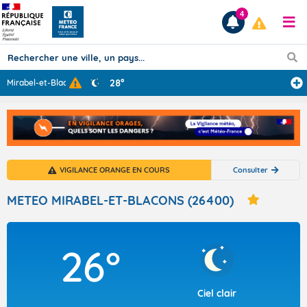
4
28°
Mirabel-et-Blac
...
Prévisions
TOUS LES RÉSULTATS
VIGILANCE ORANGE EN COURS
Consulter
Articles
METEO MIRABEL-ET-BLACONS (26400)
26°
Ciel clair