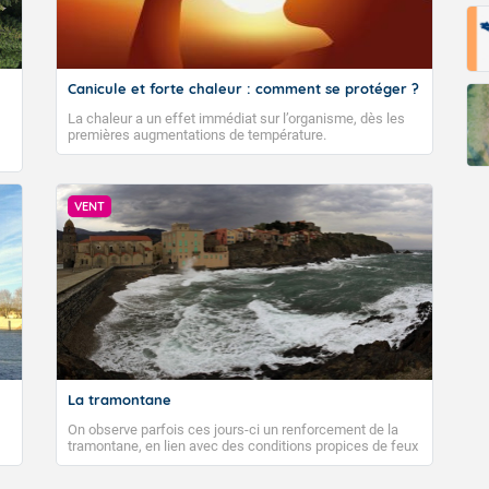
Canicule et forte chaleur : comment se protéger ?
La chaleur a un effet immédiat sur l’organisme, dès les
premières augmentations de température.
VENT
La tramontane
On observe parfois ces jours-ci un renforcement de la
tramontane, en lien avec des conditions propices de feux
de forêt. Mais qu'est-ce que la tramontane ? Quelles sont
ses caractéristiques ? La tramontane est un vent