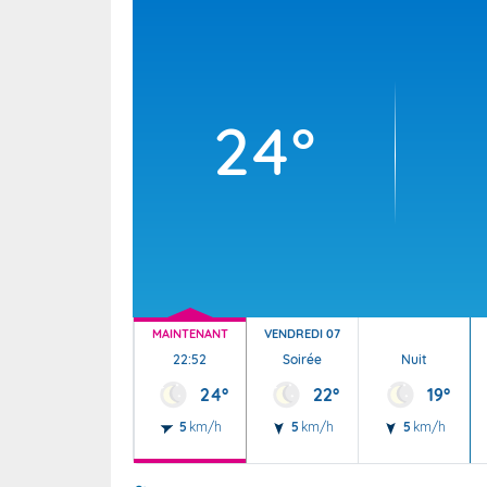
Wallis e
Grand fr
24°
MAINTENANT
VENDREDI 07
22:52
Soirée
Nuit
24°
22°
19°
5
km/h
5
km/h
5
km/h