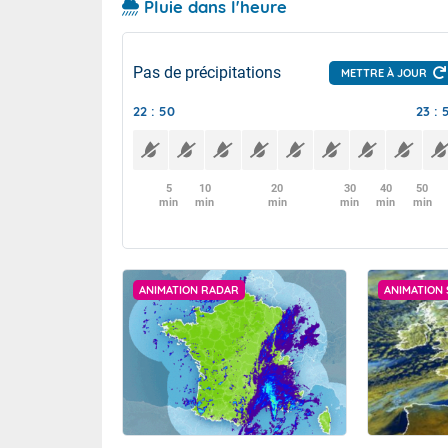
Pluie dans l'heure
Pas de précipitations
METTRE À JOUR
22 : 50
23 : 
5
10
20
30
40
50
min
min
min
min
min
min
ANIMATION RADAR
ANIMATION 