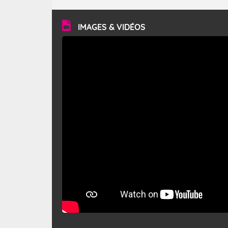
turbulent et généralement sec, pouvant souffler à une
vitesse moyenne de 50 km/h et atteindre 80 à 100 km/h
en rafales, parfois davantage. Il parcourt la basse vallée
du Rhône et la Provence et envahit le littoral
IMAGES & VIDÉOS
méditerranéen à partir de la Camargue.