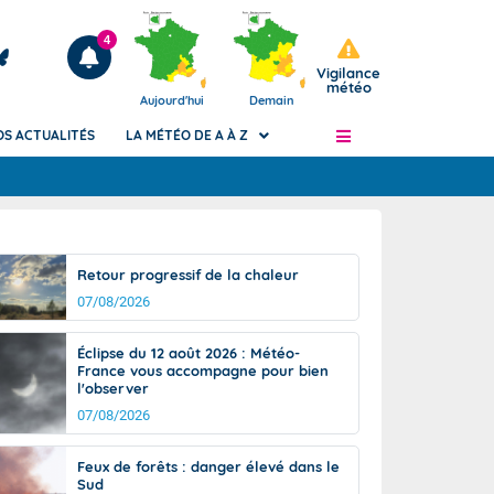
4
Vigilance
météo
Aujourd'hui
Demain
OS ACTUALITÉS
LA MÉTÉO DE A À Z
Articles
ngers
Retour progressif de la chaleur
Phénomènes dangereux de J+2 à J+7
07/08/2026
civile
Avertissement pluies intenses à l'échelle
des communes (Apic)
és
Éclipse du 12 août 2026 : Météo-
Bulletins Marine
France vous accompagne pour bien
l'observer
ateur de
Bulletins d'estimation du risque
d'avalanche
07/08/2026
-pompier
Météo des forêts
Feux de forêts : danger élevé dans le
Vigicrues
Sud