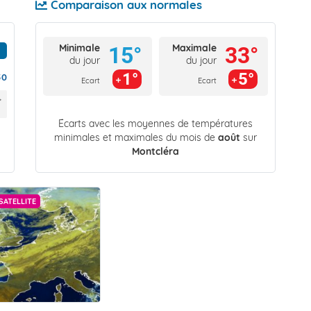
Comparaison aux normales
Minimale
Maximale
15°
33°
du jour
du jour
1°
5°
50
Ecart
Ecart
Écarts avec les moyennes de températures
minimales et maximales du mois de
août
sur
Montcléra
SATELLITE