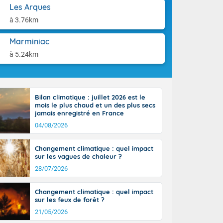
orages
aison.
Les Arques
ne, le Poitou-
à 3.76km
 de 8 à 13
re 26 sur le
Marminiac
 nouveau
 dans le sud-
à 5.24km
Bilan climatique : juillet 2026 est le
mois le plus chaud et un des plus secs
jamais enregistré en France
04/08/2026
Changement climatique : quel impact
sur les vagues de chaleur ?
28/07/2026
Changement climatique : quel impact
sur les feux de forêt ?
21/05/2026