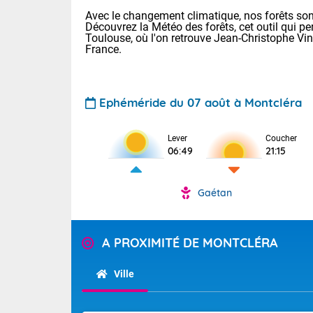
Avec le changement climatique, nos forêts sont
Découvrez la Météo des forêts, cet outil qui pe
Toulouse, où l'on retrouve Jean-Christophe Vi
France.
Ephéméride du 07 août à Montcléra
Lever
Coucher
Voici les tem
06:49
21:15
31 Lyon : 35 
: 32 Nancy : 
32 Lille : 28 
Gaétan
TENDANCE P
Demain : sam
Pour la sema
Très chaud
A PROXIMITÉ DE MONTCLÉRA
Au niveau du 
En matinée, le
températures 
Ville
Le soleil domi
Tendance des
donnent quel
2026 :
sur les Pyrén