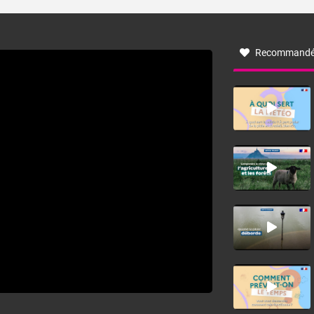
turbulent soufflant de secteur nord-ouest à nord, ou ouest
à nord-ouest, dans un secteur qui part du Roussillon à la
vallée de l’Aude et à l’ouest de l’Hérault. L’étymologie de
ce vent vient du latin trasmontanus, signifiant au-delà des
monts, en allusion aux régions montagneuses d’où
Recommandé
provient ce vent.