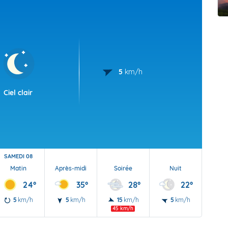
t Futuna
oid
5
km/h
Ciel clair
SAMEDI 08
Matin
Après-midi
Soirée
Nuit
24°
35°
28°
22°
5
km/h
5
km/h
15
km/h
5
km/h
45 km/h