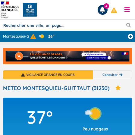
4
36°
Montesquieu-Gui
...
Prévisions
TOUS LES RÉSULTATS
VIGILANCE ORANGE EN COURS
Consulter
Articles
METEO MONTESQUIEU-GUITTAUT (31230)
37°
Peu nuageux