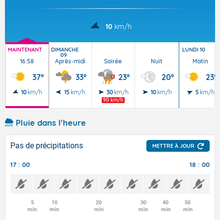
10
km/h
MAINTENANT
DIMANCHE
LUNDI 10
09
16:58
Après-midi
Soirée
Nuit
Matin
37°
33°
23°
20°
23°
10
km/h
15
km/h
30
km/h
10
km/h
5
km/h
90 km/h
Pluie dans l'heure
Pas de précipitations
METTRE À JOUR
17 : 00
18 : 00
5
10
20
30
40
50
min
min
min
min
min
min