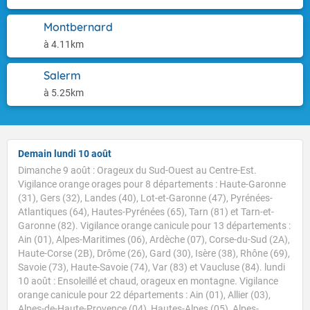
Montbernard
à 4.11km
Salerm
à 5.25km
Demain lundi 10 août
Dimanche 9 août : Orageux du Sud-Ouest au Centre-Est.
Vigilance orange orages pour 8 départements : Haute-Garonne
(31), Gers (32), Landes (40), Lot-et-Garonne (47), Pyrénées-
Atlantiques (64), Hautes-Pyrénées (65), Tarn (81) et Tarn-et-
Garonne (82). Vigilance orange canicule pour 13 départements :
Ain (01), Alpes-Maritimes (06), Ardèche (07), Corse-du-Sud (2A),
Haute-Corse (2B), Drôme (26), Gard (30), Isère (38), Rhône (69),
Savoie (73), Haute-Savoie (74), Var (83) et Vaucluse (84). lundi
10 août : Ensoleillé et chaud, orageux en montagne. Vigilance
orange canicule pour 22 départements : Ain (01), Allier (03),
Alpes-de-Haute-Provence (04), Hautes-Alpes (05), Alpes-