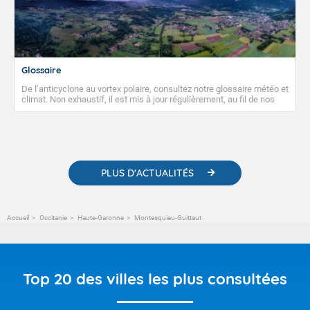
Glossaire
De l’anticyclone au vortex polaire, consultez notre glossaire météo et
climat. Non exhaustif, il est mis à jour régulièrement, au fil de nos
publications. Vous y trouverez également des liens utiles vers nos
contenus pédagogiques concernant les phénomènes
météorologiques et des informations scientifiques sur le
changement climatique.
PLUS D'ACTUALITÉS
Accueil
Occitanie
Haute-Garonne
Montesquieu-Guittaut
Top 20 des villes les plus consultées