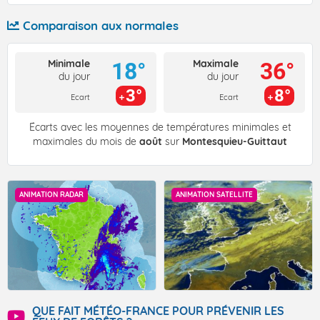
Comparaison aux normales
Minimale
Maximale
18°
36°
du jour
du jour
3°
8°
Ecart
Ecart
Écarts avec les moyennes de températures minimales et
maximales du mois de
août
sur
Montesquieu-Guittaut
ANIMATION RADAR
ANIMATION SATELLITE
QUE FAIT MÉTÉO-FRANCE POUR PRÉVENIR LES