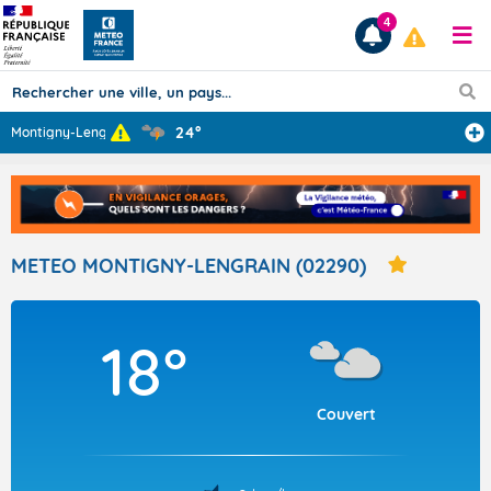
4
24°
Montigny-Lengra
...
Prévisions
TOUS LES RÉSULTATS
METEO MONTIGNY-LENGRAIN (02290)
Articles
18°
Couvert