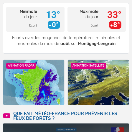
Minimale
Maximale
13°
33°
du jour
du jour
0°
8°
Ecart
Ecart
Écarts avec les moyennes de températures minimales et
maximales du mois de
août
sur
Montigny-Lengrain
ANIMATION RADAR
ANIMATION SATELLITE
QUE FAIT MÉTÉO-FRANCE POUR PRÉVENIR LES
FEUX DE FORÊTS ?