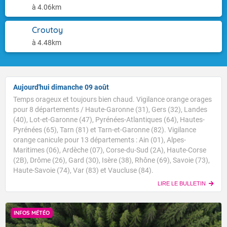
à 4.06km
Croutoy
à 4.48km
Aujourd'hui dimanche 09 août
Temps orageux et toujours bien chaud. Vigilance orange orages
pour 8 départements / Haute-Garonne (31), Gers (32), Landes
(40), Lot-et-Garonne (47), Pyrénées-Atlantiques (64), Hautes-
Pyrénées (65), Tarn (81) et Tarn-et-Garonne (82). Vigilance
orange canicule pour 13 départements : Ain (01), Alpes-
Maritimes (06), Ardèche (07), Corse-du-Sud (2A), Haute-Corse
(2B), Drôme (26), Gard (30), Isère (38), Rhône (69), Savoie (73),
Haute-Savoie (74), Var (83) et Vaucluse (84).
LIRE LE BULLETIN
INFOS MÉTÉO