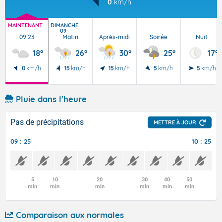
0
km/h
MAINTENANT
DIMANCHE
09
09:23
Matin
Après-midi
Soirée
Nuit
18°
26°
30°
25°
17°
0
km/h
15
km/h
15
km/h
5
km/h
5
km/h
Pluie dans l'heure
Pas de précipitations
METTRE À JOUR
09 : 25
10 : 25
5
10
20
30
40
50
min
min
min
min
min
min
Comparaison aux normales