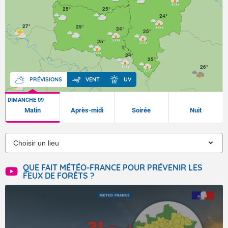
25°
25°
24°
27°
25°
24°
25°
25°
24°
25°
26°
26°
26°
PRÉVISIONS
VENT
UV
DIMANCHE 09
Matin
Après-midi
Soirée
Nuit
QUE FAIT MÉTÉO-FRANCE POUR PRÉVENIR LES
FEUX DE FORÊTS ?