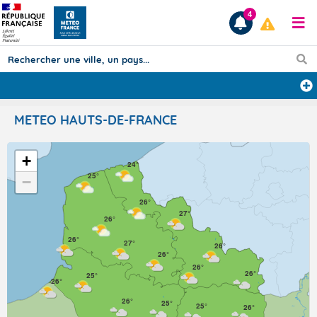
4
Prévisions
METEO HAUTS-DE-FRANCE
TOUS LES RÉSULTATS
+
24°
25°
−
Articles
26°
27°
26°
26°
27°
26°
26°
26°
26°
25°
26°
26°
25°
25°
26°