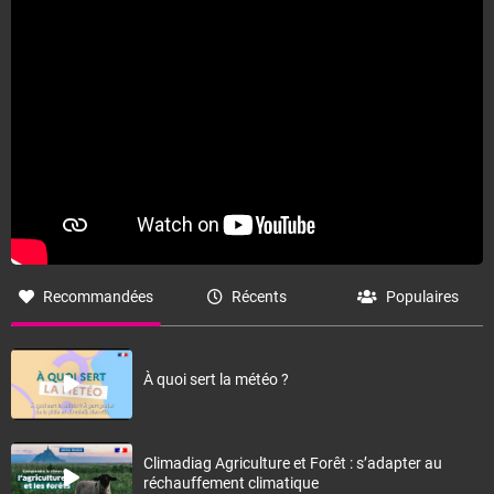
orages forts, donnant de bons cumuls de précipitations
en peu de temps, avec de la grêle par endroits, et
accompagnés de violentes rafales de vent pouvant
atteindre 90 à 110 km/h. Côté températures, les
minimales sont en baisse sur les deux tiers sud du
pays, comprises entre 17 et 24 degrés, en hausse au
nord de la Seine, entre 11 dans les Ardennes et 17 en
Anjou. Les maximales sont comprises entre 23 et 28
sur les côtes de Manche et la façade atlantique, elles
sont comprises entre 30 et 36 dans l'intérieur du pays,
avec des pointes jusqu'à 37 à 38 degrés dans l'arrière-
pays varois et en vallée de la Garonne.
Recommandées
Récents
Populaires
Fermer
À quoi sert la météo ?
Climadiag Agriculture et Forêt : s’adapter au
réchauffement climatique