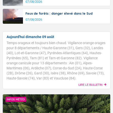
07/08/2026
Feux de forêts : danger élevé dans le Sud
07/08/2026
Aujourd'hui dimanche 09 août
Temps orageux et toujours bien chaud. Vigilance orange orages
pour 8 départements / Haute-Garonne (31), Gers (32), Landes
(40), Lot-et-Garonne (47), Pyrénées-Atlantiques (64), Hautes-
Pyrénées (65), Tarn (81) et Tarn-et-Garonne (82). Vigilance
orange canicule pour 13 départements : Ain (01), Alpes-
Maritimes (06), Ardèche (07), Corse-du-Sud (2A), Haute-Corse
(2B), Drôme (26), Gard (30), Isère (38), Rhône (69), Savoie (73),
Haute-Savoie (74), Var (83) et Vaucluse (84).
LIRE LE BULLETIN
INFOS MÉTÉO