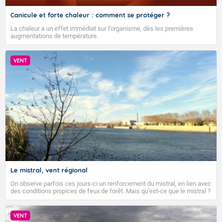
Canicule et forte chaleur : comment se protéger ?
La chaleur a un effet immédiat sur l’organisme, dès les premières
augmentations de température.
VENT
Le mistral, vent régional
On observe parfois ces jours-ci un renforcement du mistral, en lien avec
des conditions propices de feux de forêt. Mais qu'est-ce que le mistral ?
Quelles sont ses caractéristiques ? Le mistral est un vent régional,
turbulent et généralement sec, pouvant souffler à une vitesse moyenne
de 50 km/h et atteindre 80 à 100 km/h en rafales, parfois davantage. Il
VENT
parcourt la basse vallée du Rhône et la Provence et envahit le littoral