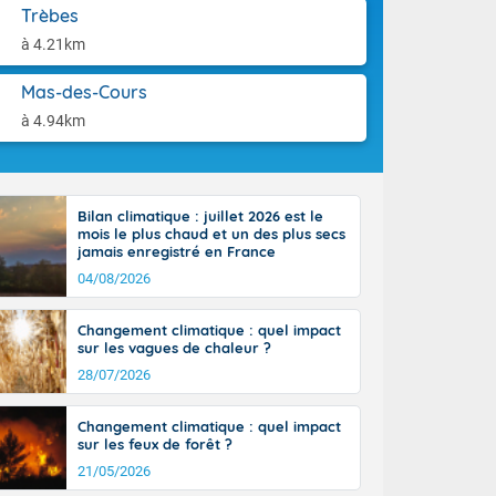
aison.
Trèbes
à 4.21km
perdant de
e reste du
es orages
Mas-des-Cours
nt le rivage
à 4.94km
us virulents
 nord, des
mineux et
nise sur le
Bilan climatique : juillet 2026 est le
vec localement
mois le plus chaud et un des plus secs
avec de la
jamais enregistré en France
indre 90 à 110
04/08/2026
tes de Manche
 pays, avec
Changement climatique : quel impact
a Garonne.
sur les vagues de chaleur ?
28/07/2026
Changement climatique : quel impact
sur les feux de forêt ?
ne Rhône-
21/05/2026
es entrées