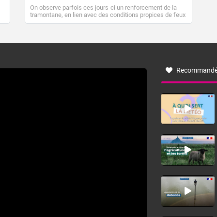
On observe parfois ces jours-ci un renforcement de la
tramontane, en lien avec des conditions propices de feux
de forêt. Mais qu'est-ce que la tramontane ? Quelles sont
ses caractéristiques ? La tramontane est un vent
turbulent soufflant de secteur nord-ouest à nord, ou ouest
à nord-ouest, dans un secteur qui part du Roussillon à la
vallée de l’Aude et à l’ouest de l’Hérault. L’étymologie de
ce vent vient du latin trasmontanus, signifiant au-delà des
monts, en allusion aux régions montagneuses d’où
Recommandé
provient ce vent.