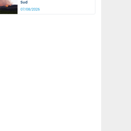
Sud
07/08/2026
rée
Nuit
28°
24°
km/h
10
km/h