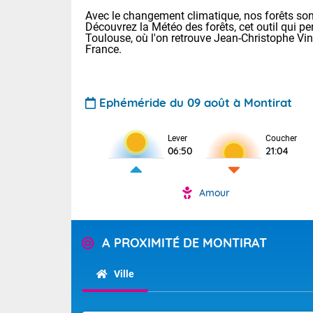
Avec le changement climatique, nos forêts sont
Découvrez la Météo des forêts, cet outil qui pe
Toulouse, où l'on retrouve Jean-Christophe Vi
France.
Ephéméride du 09 août à Montirat
Voici les tem
Lever
Coucher
: 20/27 Paris
06:50
21:04
Clermont-Fd :
Limoges : 24/
Lille : 24/34
Amour
TENDANCE P
Cet après-mi
Pour la sema
Temps orag
A PROXIMITÉ DE MONTIRAT
départemen
Les températu
sensible, auc
(47), Pyrén
Ville
Garonne (82
Tendance des
Alpes-Marit
septembre 20
Drôme (26),