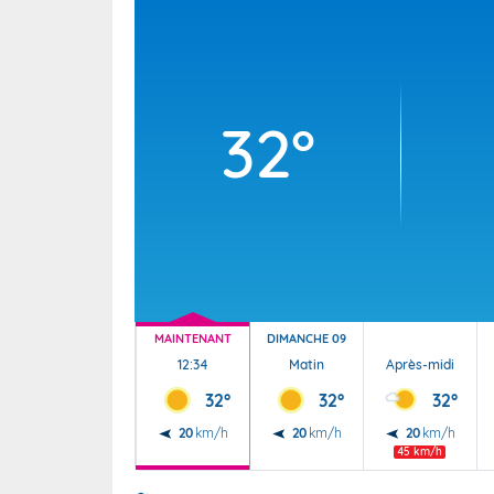
Wallis e
Grand fr
32°
MAINTENANT
DIMANCHE 09
12:34
Matin
Après-midi
32°
32°
32°
20
km/h
20
km/h
20
km/h
45 km/h