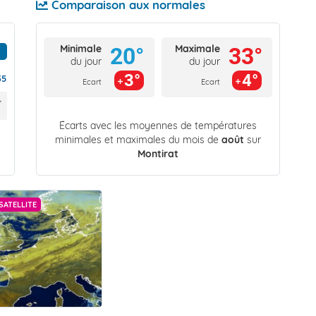
Comparaison aux normales
Minimale
Maximale
20°
33°
du jour
du jour
3°
4°
35
Ecart
Ecart
Écarts avec les moyennes de températures
minimales et maximales du mois de
août
sur
Montirat
SATELLITE