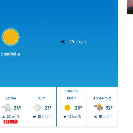
t Futuna
oid
20
km/h
Ensoleillé
LUNDI 10
Soirée
Nuit
Matin
Après-midi
Soi
26°
23°
25°
32°
25
km/h
10
km/h
15
km/h
15
km/h
15
80 km/h