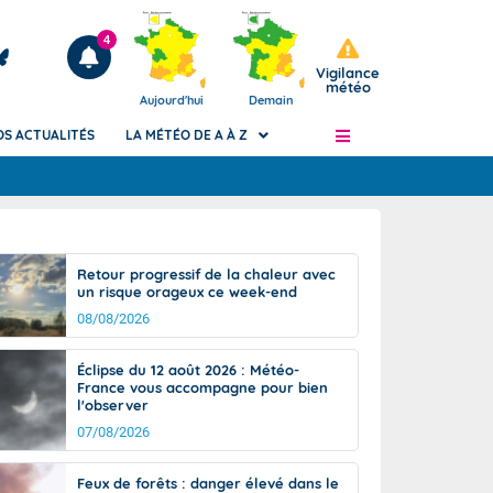
4
Vigilance
météo
Aujourd'hui
Demain
OS ACTUALITÉS
LA MÉTÉO DE A À Z
Articles
ngers
Retour progressif de la chaleur avec
Phénomènes dangereux de J+2 à J+7
un risque orageux ce week-end
civile
Avertissement pluies intenses à l'échelle
08/08/2026
des communes (Apic)
és
Bulletins Marine
Éclipse du 12 août 2026 : Météo-
France vous accompagne pour bien
ateur de
Bulletins d'estimation du risque
l'observer
d'avalanche
07/08/2026
-pompier
Météo des forêts
Vigicrues
Feux de forêts : danger élevé dans le