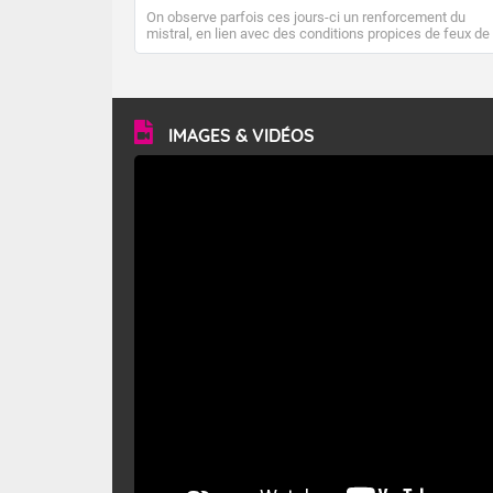
On observe parfois ces jours-ci un renforcement du
mistral, en lien avec des conditions propices de feux de
forêt. Mais qu'est-ce que le mistral ? Quelles sont ses
caractéristiques ? Le mistral est un vent régional,
turbulent et généralement sec, pouvant souffler à une
vitesse moyenne de 50 km/h et atteindre 80 à 100 km/h
en rafales, parfois davantage. Il parcourt la basse vallée
du Rhône et la Provence et envahit le littoral
IMAGES & VIDÉOS
méditerranéen à partir de la Camargue.