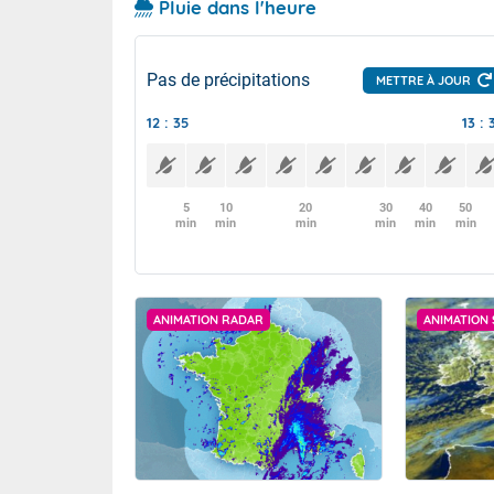
Pluie dans l'heure
Pas de précipitations
METTRE À JOUR
12 : 35
13 : 
5
10
20
30
40
50
min
min
min
min
min
min
ANIMATION RADAR
ANIMATION 