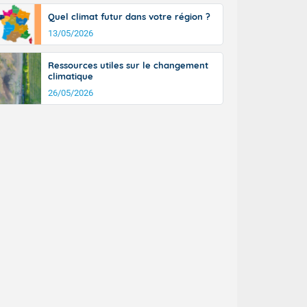
a Picardie aux
Quel climat futur dans votre région ?
 nouveaux
également du
13/05/2026
rénées
dées peuvent
Ressources utiles sur le changement
eur nord-
climatique
, les rafales
26/05/2026
t
la Grande
e et sur le
n basse vallée