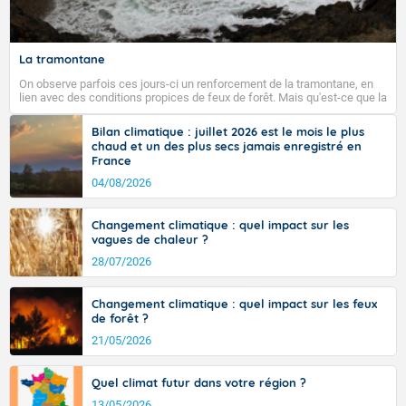
Fermer
La tramontane
On observe parfois ces jours-ci un renforcement de la tramontane, en
lien avec des conditions propices de feux de forêt. Mais qu'est-ce que la
tramontane ? Quelles sont ses caractéristiques ? La tramontane est un
vent turbulent soufflant de secteur nord-ouest à nord, ou ouest à nord-
Bilan climatique : juillet 2026 est le mois le plus
ouest, dans un secteur qui part du Roussillon à la vallée de l’Aude et à
chaud et un des plus secs jamais enregistré en
l’ouest de l’Hérault. L’étymologie de ce vent vient du latin trasmontanus,
France
signifiant au-delà des monts, en allusion aux régions montagneuses
d’où provient ce vent.
04/08/2026
Changement climatique : quel impact sur les
vagues de chaleur ?
28/07/2026
Changement climatique : quel impact sur les feux
de forêt ?
21/05/2026
Quel climat futur dans votre région ?
13/05/2026