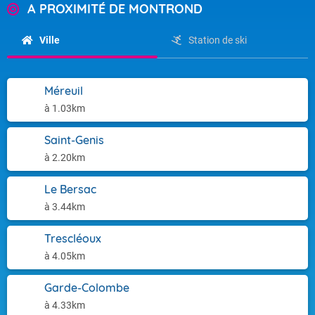
A PROXIMITÉ DE MONTROND
Ville
Station de ski
Méreuil
à 1.03km
Saint-Genis
à 2.20km
Le Bersac
à 3.44km
Trescléoux
à 4.05km
Garde-Colombe
à 4.33km