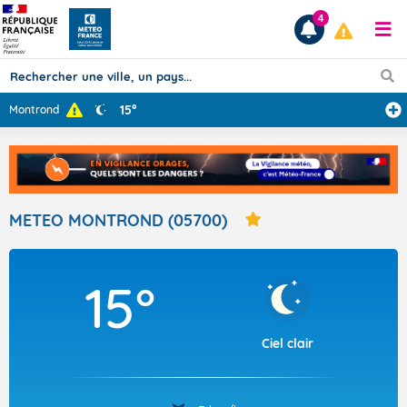
4
15°
Montrond
Prévisions
TOUS LES RÉSULTATS
METEO MONTROND (05700)
Articles
15°
Ciel clair