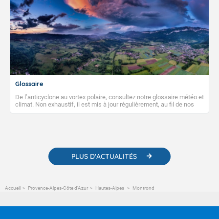
Glossaire
De l’anticyclone au vortex polaire, consultez notre glossaire météo et
climat. Non exhaustif, il est mis à jour régulièrement, au fil de nos
publications. Vous y trouverez également des liens utiles vers nos
contenus pédagogiques concernant les phénomènes
météorologiques et des informations scientifiques sur le
changement climatique.
PLUS D'ACTUALITÉS
Accueil
Provence-Alpes-Côte d'Azur
Hautes-Alpes
Montrond