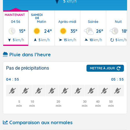
5
km/h
MAINTENANT
SAMEDI
08
04:56
Matin
Après-midi
Soirée
Nuit
15°
24°
35°
26°
18°
5
km/h
5
km/h
15
km/h
10
km/h
5
km/h
Pluie dans l'heure
Pas de précipitations
METTRE À JOUR
04 : 55
05 : 55
5
10
20
30
40
50
min
min
min
min
min
min
Comparaison aux normales