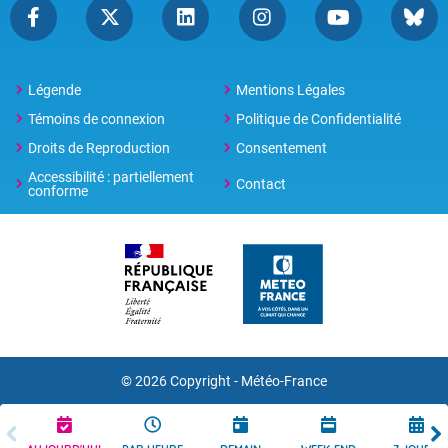
Légende
Mentions Légales
Témoins de connexion
Politique de Confidentialité
Droits de Reproduction
Consentement
Accessibilité : partiellement
Contact
conforme
© 2026 Copyright -
Météo-France