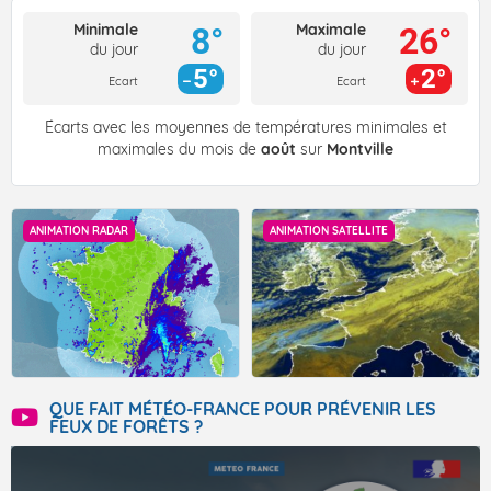
Minimale
Maximale
8°
26°
du jour
du jour
5°
2°
Ecart
Ecart
Écarts avec les moyennes de températures minimales et
maximales du mois de
août
sur
Montville
ANIMATION RADAR
ANIMATION SATELLITE
QUE FAIT MÉTÉO-FRANCE POUR PRÉVENIR LES
FEUX DE FORÊTS ?