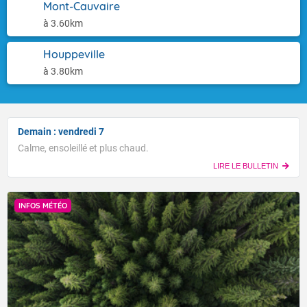
Mont-Cauvaire
à 3.60km
Houppeville
à 3.80km
Demain : vendredi 7
Calme, ensoleillé et plus chaud.
LIRE LE BULLETIN
INFOS MÉTÉO