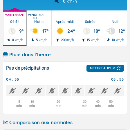
0
km/h
MAINTENANT
VENDREDI
07
04:54
Matin
Après-midi
Soirée
Nuit
9°
17°
24°
18°
12°
0
km/h
5
km/h
20
km/h
15
km/h
10
km/h
Pluie dans l'heure
Pas de précipitations
METTRE À JOUR
04 : 55
05 : 55
5
10
20
30
40
50
min
min
min
min
min
min
Comparaison aux normales