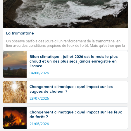
La tramontane
On observe parfois ces jours-ci un renforcement de la tramontane, en
lien avec des conditions propices de feux de forêt. Mais qu'est-ce que la
tramontane ? Quelles sont ses caractéristiques ? La tramontane est un
vent turbulent soufflant de secteur nord-ouest à nord, ou ouest à nord-
Bilan climatique : juillet 2026 est le mois le plus
ouest, dans un secteur qui part du Roussillon à la vallée de l’Aude et à
chaud et un des plus secs jamais enregistré en
l’ouest de l’Hérault. L’étymologie de ce vent vient du latin trasmontanus,
France
signifiant au-delà des monts, en allusion aux régions montagneuses
d’où provient ce vent.
04/08/2026
Changement climatique : quel impact sur les
vagues de chaleur ?
28/07/2026
Changement climatique : quel impact sur les feux
de forêt ?
21/05/2026