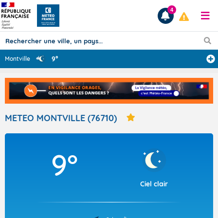
4
9°
Montville
Prévisions
TOUS LES RÉSULTATS
METEO MONTVILLE (76710)
Articles
9°
Ciel clair