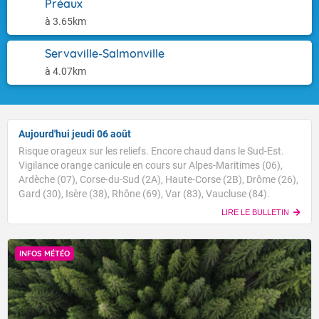
Préaux
à 3.65km
Servaville-Salmonville
à 4.07km
Aujourd'hui jeudi 06 août
Risque orageux sur les reliefs. Encore chaud dans le Sud-Est.
Vigilance orange canicule en cours sur Alpes-Maritimes (06),
Ardèche (07), Corse-du-Sud (2A), Haute-Corse (2B), Drôme (26),
Gard (30), Isère (38), Rhône (69), Var (83), Vaucluse (84).
LIRE LE BULLETIN
INFOS MÉTÉO