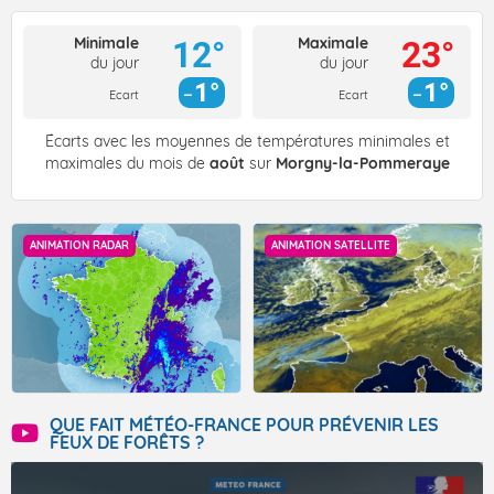
Minimale
Maximale
12°
23°
du jour
du jour
1°
1°
Ecart
Ecart
Écarts avec les moyennes de températures minimales et
maximales du mois de
août
sur
Morgny-la-Pommeraye
ANIMATION RADAR
ANIMATION SATELLITE
QUE FAIT MÉTÉO-FRANCE POUR PRÉVENIR LES
FEUX DE FORÊTS ?