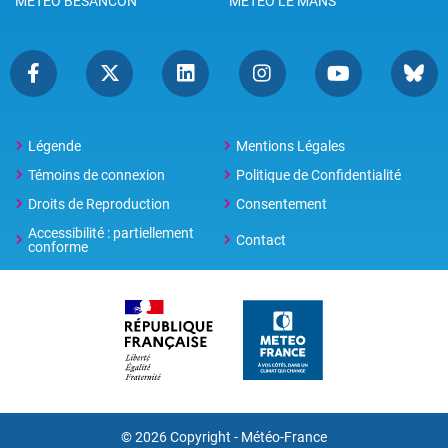
METEO BESANCON
METEO LE MANS
Légende
Mentions Légales
Témoins de connexion
Politique de Confidentialité
Droits de Reproduction
Consentement
Accessibilité : partiellement
Contact
conforme
© 2026 Copyright -
Météo-France