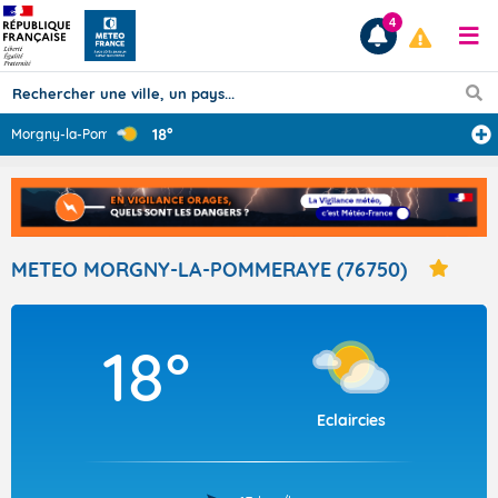
4
18°
Morgny-la-Pomme
...
Prévisions
TOUS LES RÉSULTATS
METEO MORGNY-LA-POMMERAYE (76750)
Articles
18°
Eclaircies