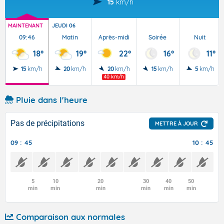
15
km/h
MAINTENANT
JEUDI 06
09:46
Matin
Après-midi
Soirée
Nuit
18°
19°
22°
16°
11°
15
km/h
20
km/h
20
km/h
15
km/h
5
km/h
40 km/h
Pluie dans l'heure
Pas de précipitations
METTRE À JOUR
09 : 45
10 : 45
5
10
20
30
40
50
min
min
min
min
min
min
Comparaison aux normales