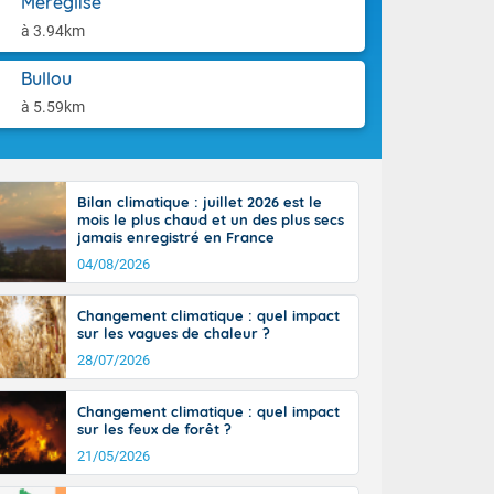
Méréglise
aison.
n peu moins
à 3.94km
t 25 à 30
0 à 35 degrés
Bullou
rranéen.
à 5.59km
Bilan climatique : juillet 2026 est le
-France jusque
mois le plus chaud et un des plus secs
sur la Corse.
jamais enregistré en France
des Pyrénées,
04/08/2026
. En marge de
rection de la
Changement climatique : quel impact
di. En soirée,
sur les vagues de chaleur ?
 sur
e thermomètre
28/07/2026
squ'à 22 à 24,
culier, sur le
Changement climatique : quel impact
, hors côtes
sur les feux de forêt ?
nt 38 ou 39
21/05/2026