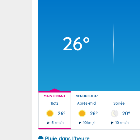
Wallis e
Grand fr
26°
MAINTENANT
VENDREDI 07
16:12
Après-midi
Soirée
26°
26°
20°
5
km/h
10
km/h
10
km/h
Pluie dans l'heure