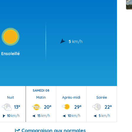
t Futuna
oid
5
km/h
Ensoleillé
SAMEDI 08
Nuit
Matin
Après-midi
Soirée
Nu
13°
20°
29°
22°
10
km/h
15
km/h
10
km/h
5
km/h
5
Comparaison aux normales