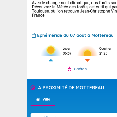
Avec le changement climatique, nos forêts sont
Découvrez la Météo des forêts, cet outil qui pe
Toulouse, où l'on retrouve Jean-Christophe Vi
France.
Ephéméride du 07 août à Mottereau
Voici les tem
Lever
Coucher
06:39
21:25
: 18/25 Paris
Clermont-Fd :
Limoges : 21/
Gaétan
Lille : 18/26
TENDANCE P
Cet après-mi
Pour la sema
A PROXIMITÉ DE MOTTEREAU
Calme, enso
Au niveau du 
températures 
Ville
La journée s'
territoire. Se
Tendance des
chaîne des Py
2026 :
mistral souff