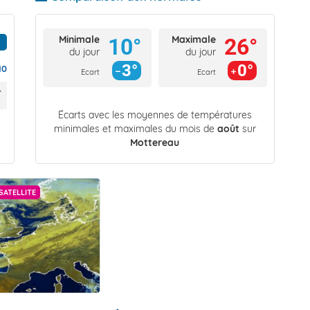
Minimale
Maximale
10°
26°
du jour
du jour
3°
0°
10
Ecart
Ecart
Écarts avec les moyennes de températures
minimales et maximales du mois de
août
sur
Mottereau
SATELLITE