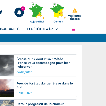
4
Vigilance
météo
Aujourd'hui
Demain
OS ACTUALITÉS
LA MÉTÉO DE A À Z
Articles
ngers
Éclipse du 12 août 2026 : Météo-
Phénomènes dangereux de J+2 à J+7
France vous accompagne pour bien
civile
l'observer
Avertissement pluies intenses à l'échelle
des communes (Apic)
06/08/2026
és
Bulletins Marine
Feux de forêts : danger élevé dans le
ateur de
Bulletins d'estimation du risque
Sud
d'avalanche
07/08/2026
-pompier
Météo des forêts
Vigicrues
Retour progressif de la chaleur