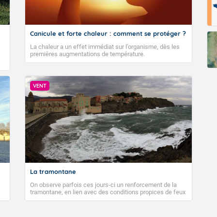
Fermer
Canicule et forte chaleur : comment se protéger ?
La chaleur a un effet immédiat sur l’organisme, dès les
premières augmentations de température.
VENT
La tramontane
On observe parfois ces jours-ci un renforcement de la
tramontane, en lien avec des conditions propices de feux
de forêt. Mais qu'est-ce que la tramontane ? Quelles sont
ses caractéristiques ? La tramontane est un vent
turbulent soufflant de secteur nord-ouest à nord, ou ouest