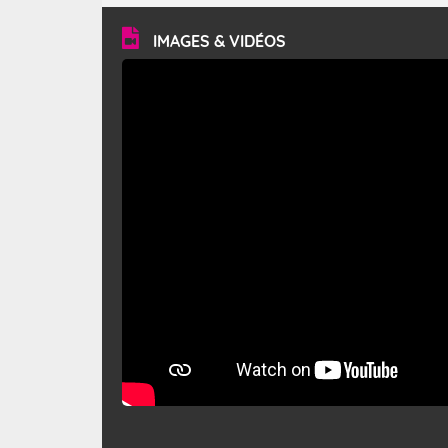
vitesse moyenne de 50 km/h et atteindre 80 à 100 km/h
en rafales, parfois davantage. Il parcourt la basse vallée
du Rhône et la Provence et envahit le littoral
IMAGES & VIDÉOS
méditerranéen à partir de la Camargue.