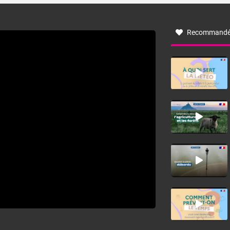
à nord-ouest, dans un secteur qui part du Roussillon à la
vallée de l’Aude et à l’ouest de l’Hérault. L’étymologie de
ce vent vient du latin trasmontanus, signifiant au-delà des
monts, en allusion aux régions montagneuses d’où
Recommandé
provient ce vent.