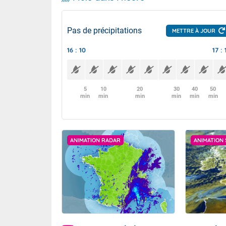
Pas de précipitations
METTRE À JOUR
16 : 10
17 : 
5
10
20
30
40
50
min
min
min
min
min
min
ANIMATION RADAR
ANIMATION 