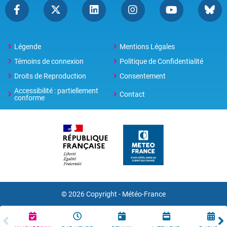
Légende
Mentions Légales
Témoins de connexion
Politique de Confidentialité
Droits de Reproduction
Consentement
Accessibilité : partiellement
Contact
conforme
© 2026 Copyright -
Météo-France