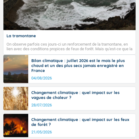
La tramontane
On observe parfois ces jours-ci un renforcement de la tramontane, en
lien avec des conditions propices de feux de forêt. Mais qu'est-ce que la
tramontane ? Quelles sont ses caractéristiques ? La tramontane est un
vent turbulent soufflant de secteur nord-ouest à nord, ou ouest à nord-
Bilan climatique : juillet 2026 est le mois le plus
ouest, dans un secteur qui part du Roussillon à la vallée de l’Aude et à
chaud et un des plus secs jamais enregistré en
l’ouest de l’Hérault. L’étymologie de ce vent vient du latin trasmontanus,
France
signifiant au-delà des monts, en allusion aux régions montagneuses
d’où provient ce vent.
04/08/2026
Changement climatique : quel impact sur les
vagues de chaleur ?
28/07/2026
Changement climatique : quel impact sur les feux
de forêt ?
21/05/2026