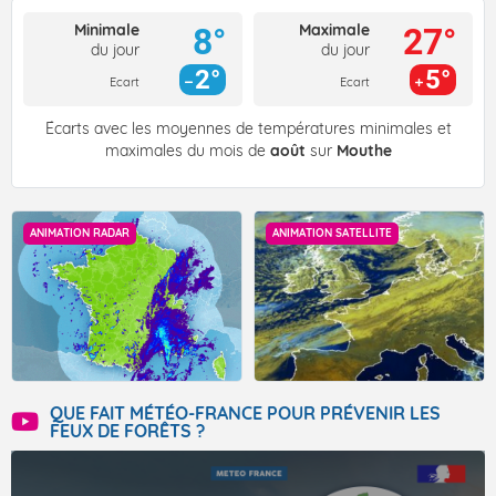
Minimale
Maximale
8°
27°
du jour
du jour
2°
5°
Ecart
Ecart
Écarts avec les moyennes de températures minimales et
maximales du mois de
août
sur
Mouthe
ANIMATION RADAR
ANIMATION SATELLITE
QUE FAIT MÉTÉO-FRANCE POUR PRÉVENIR LES
FEUX DE FORÊTS ?