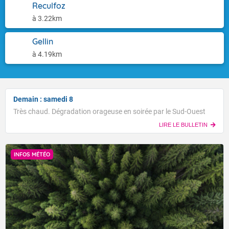
Reculfoz
à 3.22km
Gellin
à 4.19km
Demain : samedi 8
Très chaud. Dégradation orageuse en soirée par le Sud-Ouest
LIRE LE BULLETIN
INFOS MÉTÉO