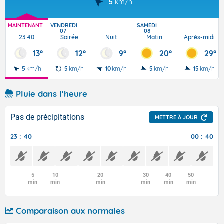
5
km/h
MAINTENANT
VENDREDI
SAMEDI
07
08
23:40
Soirée
Nuit
Matin
Après-midi
13°
12°
9°
20°
29°
5
km/h
5
km/h
10
km/h
5
km/h
15
km/h
Pluie dans l'heure
Pas de précipitations
METTRE À JOUR
23 : 40
00 : 40
5
10
20
30
40
50
min
min
min
min
min
min
Comparaison aux normales