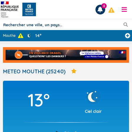
4
14°
Mouthe
Prévisions
TOUS LES RÉSULTATS
METEO MOUTHE (25240)
Articles
13°
Ciel clair