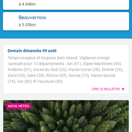
à 4.84km
Beauvernois
à 5.05km
Demain dimanche 09 août
Temps orageux et toujours bien chaud. Vigilance orange
canicule pour 13 départements : Ain (01), Alpes-Maritimes (06),
Ardèche (07), Corse-du-Sud (2A), Haute-Corse (2B), Drôme (26),
Gard (30), Isère (38), Rhône (69), Savoie (73), Haute-Savoie
(74), Var (83) et Vaucluse (84).
LIRE LE BULLETIN
INFOS MÉTÉO