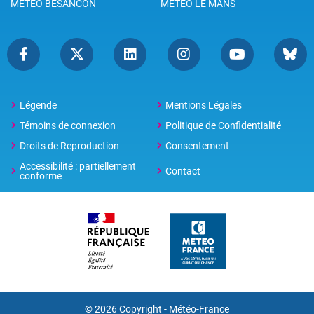
METEO BESANCON
METEO LE MANS
Légende
Mentions Légales
Témoins de connexion
Politique de Confidentialité
Droits de Reproduction
Consentement
Accessibilité : partiellement
Contact
conforme
© 2026 Copyright -
Météo-France