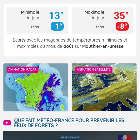
Minimale
Maximale
13°
35°
du jour
du jour
1°
8°
Ecart
Ecart
Écarts avec les moyennes de températures minimales et
maximales du mois de
août
sur
Mouthier-en-Bresse
ANIMATION RADAR
ANIMATION SATELLITE
QUE FAIT MÉTÉO-FRANCE POUR PRÉVENIR LES
FEUX DE FORÊTS ?