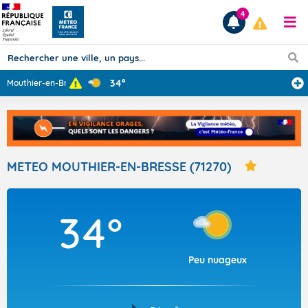
4
34°
Mouthier-en-Bre
...
Prévisions
TOUS LES RÉSULTATS
METEO MOUTHIER-EN-BRESSE (71270)
Articles
34°
Peu nuageux