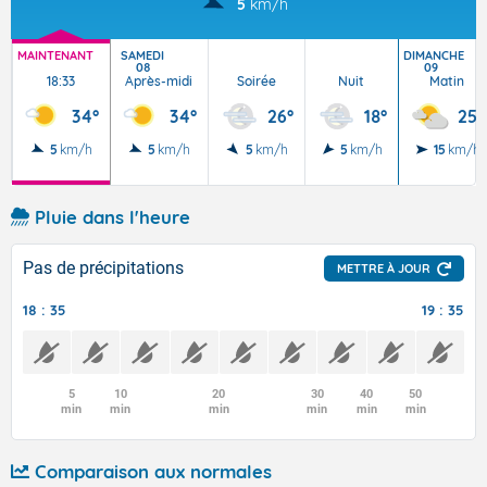
5
km/h
MAINTENANT
SAMEDI
DIMANCHE
08
09
18:33
Après-midi
Soirée
Nuit
Matin
34°
34°
26°
18°
25°
5
km/h
5
km/h
5
km/h
5
km/h
15
km/h
Pluie dans l'heure
Pas de précipitations
METTRE À JOUR
18 : 35
19 : 35
5
10
20
30
40
50
min
min
min
min
min
min
Comparaison aux normales