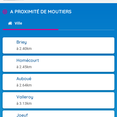
A PROXIMITÉ DE MOUTIERS
Ville
Briey
à 2.40km
Homécourt
à 2.45km
Auboué
à 2.64km
Valleroy
à 3.13km
Joeuf