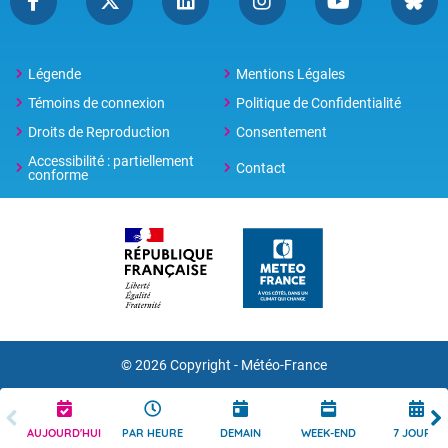
Légende
Mentions Légales
Témoins de connexion
Politique de Confidentialité
Droits de Reproduction
Consentement
Accessibilité : partiellement
Contact
conforme
© 2026 Copyright -
Météo-France
AUJOURD'HUI
PAR HEURE
DEMAIN
WEEK-END
7 JOURS