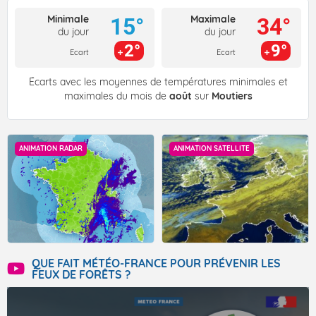
Minimale
Maximale
15°
34°
du jour
du jour
2°
9°
Ecart
Ecart
Écarts avec les moyennes de températures minimales et
maximales du mois de
août
sur
Moutiers
ANIMATION RADAR
ANIMATION SATELLITE
QUE FAIT MÉTÉO-FRANCE POUR PRÉVENIR LES
FEUX DE FORÊTS ?