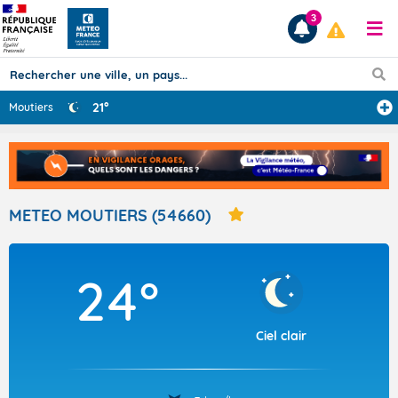
3
21°
Moutiers
Prévisions
TOUS LES RÉSULTATS
METEO MOUTIERS (54660)
Articles
24°
Ciel clair