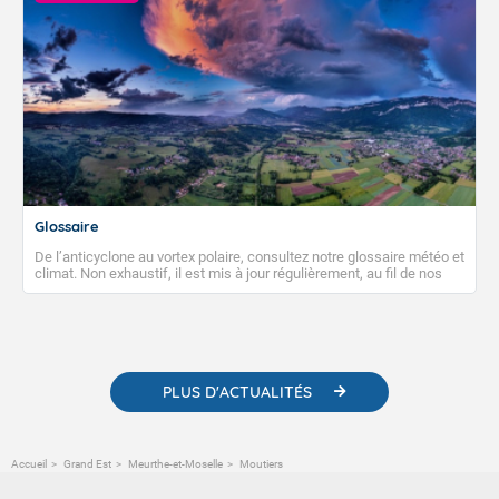
Glossaire
De l’anticyclone au vortex polaire, consultez notre glossaire météo et
climat. Non exhaustif, il est mis à jour régulièrement, au fil de nos
publications. Vous y trouverez également des liens utiles vers nos
contenus pédagogiques concernant les phénomènes
météorologiques et des informations scientifiques sur le
changement climatique.
PLUS D'ACTUALITÉS
Accueil
Grand Est
Meurthe-et-Moselle
Moutiers