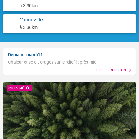
à 3.30km
Moineville
à 3.36km
Demain : mardi11
Chaleur et soleil, orages sur le relief l'après-midi.
LIRE LE BULLETIN
INFOS MÉTÉO