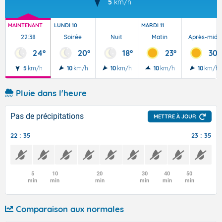
5
km/h
MAINTENANT
LUNDI 10
MARDI 11
22:38
Soirée
Nuit
Matin
Après-midi
24°
20°
18°
23°
30°
5
km/h
10
km/h
10
km/h
10
km/h
10
km/h
Pluie dans l'heure
Pas de précipitations
METTRE À JOUR
22 : 35
23 : 35
5
10
20
30
40
50
min
min
min
min
min
min
Comparaison aux normales