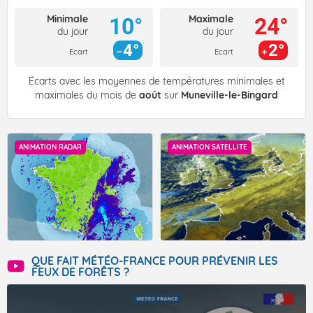
Minimale
Maximale
10°
24°
du jour
du jour
4°
2°
Ecart
Ecart
Écarts avec les moyennes de températures minimales et
maximales du mois de
août
sur
Muneville-le-Bingard
ANIMATION RADAR
ANIMATION SATELLITE
QUE FAIT MÉTÉO-FRANCE POUR PRÉVENIR LES
FEUX DE FORÊTS ?