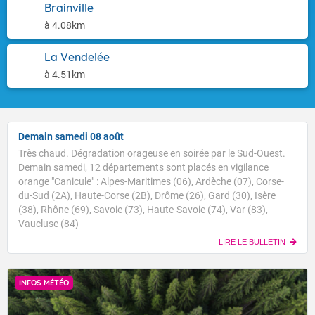
Brainville
à 4.08km
La Vendelée
à 4.51km
Demain samedi 08 août
Très chaud. Dégradation orageuse en soirée par le Sud-Ouest.
Demain samedi, 12 départements sont placés en vigilance
orange "Canicule" : Alpes-Maritimes (06), Ardèche (07), Corse-
du-Sud (2A), Haute-Corse (2B), Drôme (26), Gard (30), Isère
(38), Rhône (69), Savoie (73), Haute-Savoie (74), Var (83),
Vaucluse (84)
LIRE LE BULLETIN
INFOS MÉTÉO