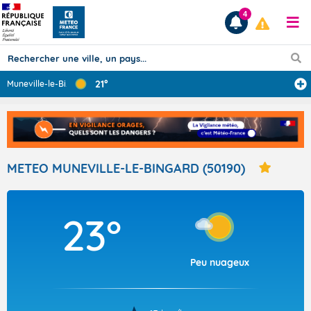
4
21°
Muneville-le-Bi
...
Prévisions
TOUS LES RÉSULTATS
METEO MUNEVILLE-LE-BINGARD (50190)
Articles
23°
Peu nuageux