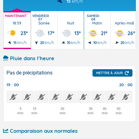
15
km/h
MAINTENANT
VENDREDI
SAMEDI
07
08
18:59
Soirée
Nuit
Matin
Après-midi
23°
17°
13°
21°
26°
15
km/h
20
km/h
10
km/h
10
km/h
20
km/h
Pluie dans l'heure
Pas de précipitations
METTRE À JOUR
19 : 00
20 : 00
5
10
20
30
40
50
min
min
min
min
min
min
Comparaison aux normales