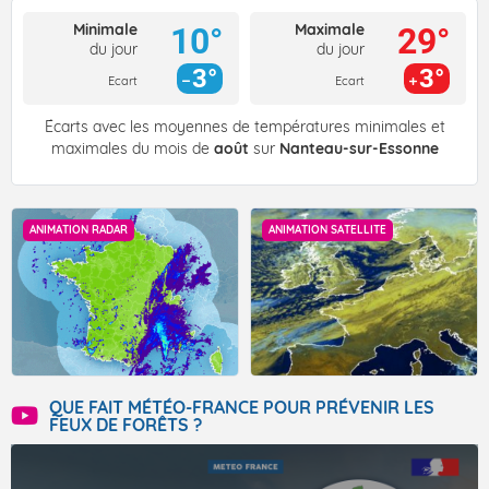
Minimale
Maximale
10°
29°
du jour
du jour
3°
3°
Ecart
Ecart
Écarts avec les moyennes de températures minimales et
maximales du mois de
août
sur
Nanteau-sur-Essonne
ANIMATION RADAR
ANIMATION SATELLITE
QUE FAIT MÉTÉO-FRANCE POUR PRÉVENIR LES
FEUX DE FORÊTS ?