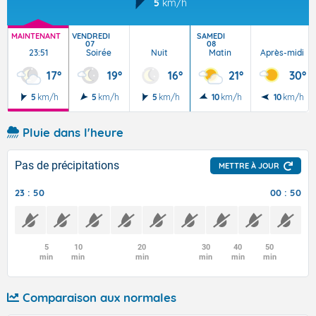
5
km/h
MAINTENANT
VENDREDI
SAMEDI
07
08
23:51
Soirée
Nuit
Matin
Après-midi
17°
19°
16°
21°
30°
5
km/h
5
km/h
5
km/h
10
km/h
10
km/h
Pluie dans l'heure
Pas de précipitations
METTRE À JOUR
23 : 50
00 : 50
5
10
20
30
40
50
min
min
min
min
min
min
Comparaison aux normales