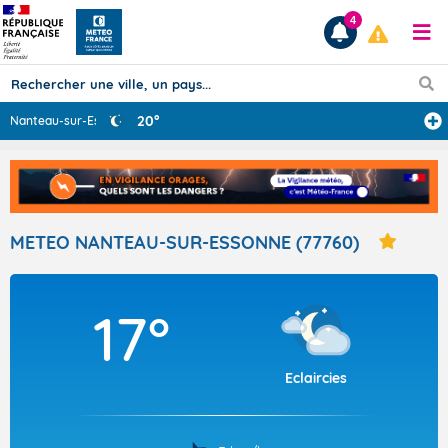
4
20°
Nanteau-sur-Ess
...
Prévisions
TOUS LES RÉSULTATS
METEO NANTEAU-SUR-ESSONNE (77760)
Articles
17°
Eclaircies