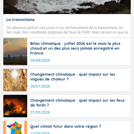
La tramontane
On observe parfois ces jours-ci un renforcement de la tramontane, en
lien avec des conditions propices de feux de forêt. Mais qu'est-ce que la
tramontane ? Quelles sont ses caractéristiques ? La tramontane est un
vent turbulent soufflant de secteur nord-ouest à nord, ou ouest à nord-
Bilan climatique : juillet 2026 est le mois le plus
ouest, dans un secteur qui part du Roussillon à la vallée de l’Aude et à
chaud et un des plus secs jamais enregistré en
l’ouest de l’Hérault. L’étymologie de ce vent vient du latin trasmontanus,
France
signifiant au-delà des monts, en allusion aux régions montagneuses
d’où provient ce vent.
04/08/2026
Changement climatique : quel impact sur les
vagues de chaleur ?
28/07/2026
Changement climatique : quel impact sur les feux
de forêt ?
21/05/2026
Quel climat futur dans votre région ?
13/05/2026