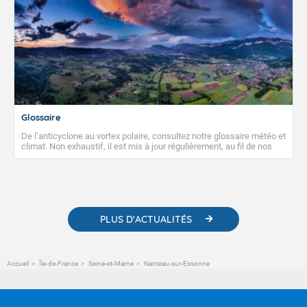
Glossaire
De l’anticyclone au vortex polaire, consultez notre glossaire météo et
climat. Non exhaustif, il est mis à jour régulièrement, au fil de nos
publications. Vous y trouverez également des liens utiles vers nos
contenus pédagogiques concernant les phénomènes
météorologiques et des informations scientifiques sur le
changement climatique.
PLUS D'ACTUALITÉS
Accueil
Île-de-France
Seine-et-Marne
Nanteau-sur-Essonne