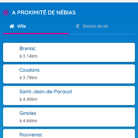
A PROXIMITÉ DE NÉBIAS
Ville
Station de ski
Brenac
à 3.14km
Coudons
à 3.78km
Saint-Jean-de-Paracol
à 4.40km
Ginoles
à 4.66km
Rouvenac