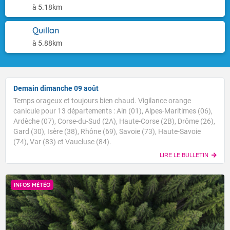
à 5.18km
Quillan
à 5.88km
Demain dimanche 09 août
Temps orageux et toujours bien chaud. Vigilance orange
canicule pour 13 départements : Ain (01), Alpes-Maritimes (06),
Ardèche (07), Corse-du-Sud (2A), Haute-Corse (2B), Drôme (26),
Gard (30), Isère (38), Rhône (69), Savoie (73), Haute-Savoie
(74), Var (83) et Vaucluse (84).
LIRE LE BULLETIN
INFOS MÉTÉO