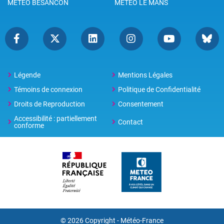
METEO BESANCON
METEO LE MANS
Légende
Mentions Légales
Témoins de connexion
Politique de Confidentialité
Droits de Reproduction
Consentement
Accessibilité : partiellement
Contact
conforme
© 2026 Copyright -
Météo-France