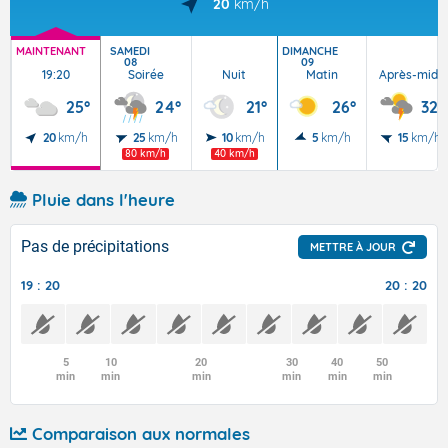
20
km/h
MAINTENANT
SAMEDI
DIMANCHE
08
09
19:20
Soirée
Nuit
Matin
Après-midi
25°
24°
21°
26°
32°
20
km/h
25
km/h
10
km/h
5
km/h
15
km/h
80 km/h
40 km/h
Pluie dans l'heure
Pas de précipitations
METTRE À JOUR
19 : 20
20 : 20
5
10
20
30
40
50
min
min
min
min
min
min
Comparaison aux normales