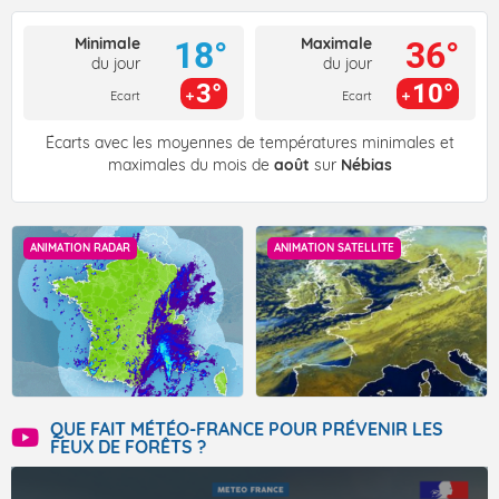
Minimale
Maximale
18°
36°
du jour
du jour
3°
10°
Ecart
Ecart
Écarts avec les moyennes de températures minimales et
maximales du mois de
août
sur
Nébias
ANIMATION RADAR
ANIMATION SATELLITE
QUE FAIT MÉTÉO-FRANCE POUR PRÉVENIR LES
FEUX DE FORÊTS ?