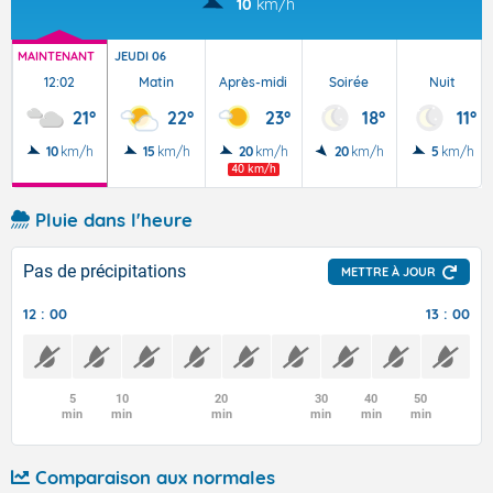
10
km/h
MAINTENANT
JEUDI 06
12:02
Matin
Après-midi
Soirée
Nuit
21°
22°
23°
18°
11°
10
km/h
15
km/h
20
km/h
20
km/h
5
km/h
40 km/h
Pluie dans l'heure
Pas de précipitations
METTRE À JOUR
12 : 00
13 : 00
5
10
20
30
40
50
min
min
min
min
min
min
Comparaison aux normales