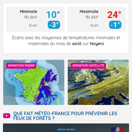
Minimale
Maximale
10°
24°
du jour
du jour
3°
1°
Ecart
Ecart
Écarts avec les moyennes de températures minimales et
maximales du mois de
août
sur
Noyers
ANIMATION RADAR
ANIMATION SATELLITE
QUE FAIT MÉTÉO-FRANCE POUR PRÉVENIR LES
FEUX DE FORÊTS ?