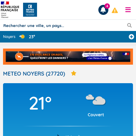
4
23°
Noyers
Prévisions
TOUS LES RÉSULTATS
METEO NOYERS (27720)
Articles
21°
Couvert