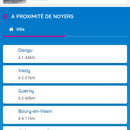
A PROXIMITÉ DE NOYERS
Ville
Dangu
à 1.44km
Vesly
à 2.01km
Guerny
à 2.60km
Boury-en-Vexin
à 4.11km