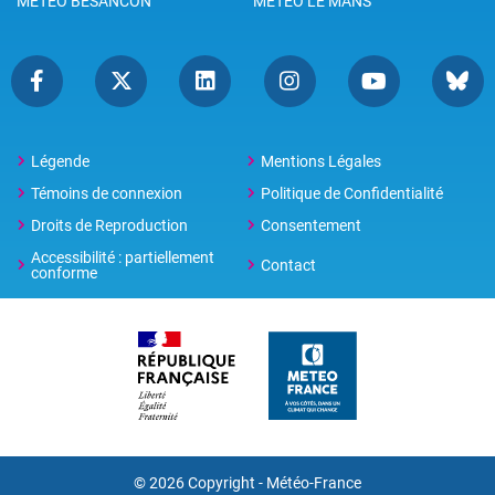
METEO BESANCON
METEO LE MANS
Légende
Mentions Légales
Témoins de connexion
Politique de Confidentialité
Droits de Reproduction
Consentement
Accessibilité : partiellement
Contact
conforme
© 2026 Copyright -
Météo-France