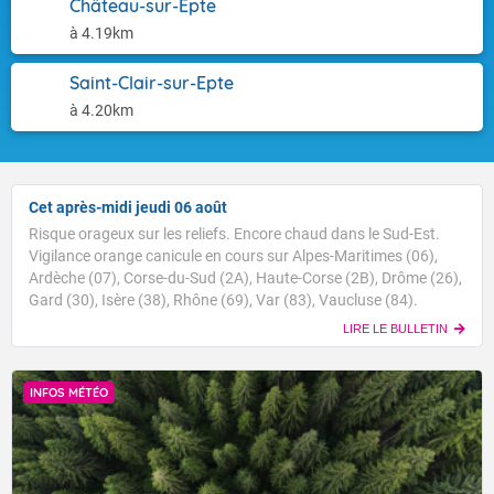
Château-sur-Epte
à 4.19km
Saint-Clair-sur-Epte
à 4.20km
Cet après-midi jeudi 06 août
Risque orageux sur les reliefs. Encore chaud dans le Sud-Est.
Vigilance orange canicule en cours sur Alpes-Maritimes (06),
Ardèche (07), Corse-du-Sud (2A), Haute-Corse (2B), Drôme (26),
Gard (30), Isère (38), Rhône (69), Var (83), Vaucluse (84).
LIRE LE BULLETIN
INFOS MÉTÉO