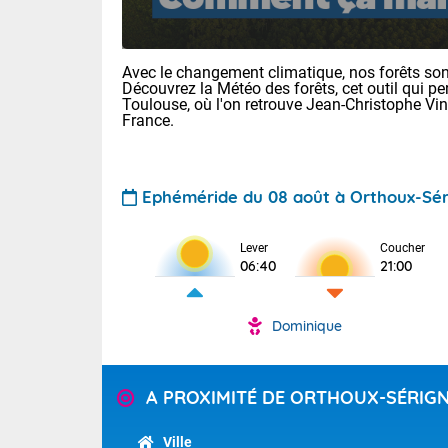
Avec le changement climatique, nos forêts sont
Découvrez la Météo des forêts, cet outil qui pe
Toulouse, où l'on retrouve Jean-Christophe Vi
France.
Voici les tem
Ephéméride du 08 août à Orthoux-Sé
29/16 Paris :
Clermont-Fd :
Limoges : 33/
Lever
Coucher
06:40
21:00
Lille : 28/15
TENDANCE P
Demain dima
Dominique
Pour la sema
Temps orag
département
Les températu
sensible, auc
(2A), Haute
A PROXIMITÉ DE ORTHOUX-SÉRIG
Savoie (73)
Tendance des
septembre 20
Des résidus p
Ville