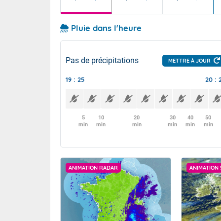
Pluie dans l'heure
Pas de précipitations
METTRE À JOUR
19 : 25
20 : 
5
10
20
30
40
50
min
min
min
min
min
min
ANIMATION RADAR
ANIMATION 