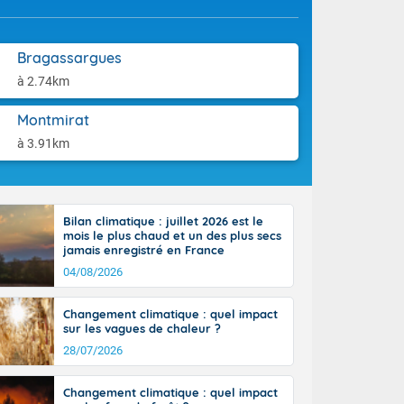
'Île-de-
aison.
isolés
maritimes sont
Bragassargues
ondées sont
tinée, un peu
à 2.74km
ud du pays,
étroite
Montmirat
midi du Massif
à 3.91km
de la
ciel est le
lle salve
nant de bons
Bilan climatique : juillet 2026 est le
e vent,
mois le plus chaud et un des plus secs
r les deux
jamais enregistré en France
ine, entre 11
04/08/2026
28 sur les
ns l'intérieur
 en vallée de
Changement climatique : quel impact
sur les vagues de chaleur ?
28/07/2026
Changement climatique : quel impact