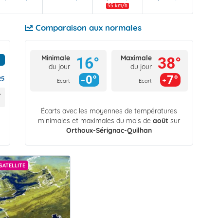
55 km/h
Comparaison aux normales
Minimale
Maximale
16°
38°
du jour
du jour
0°
7°
25
Ecart
Ecart
Écarts avec les moyennes de températures
minimales et maximales du mois de
août
sur
Orthoux-Sérignac-Quilhan
SATELLITE