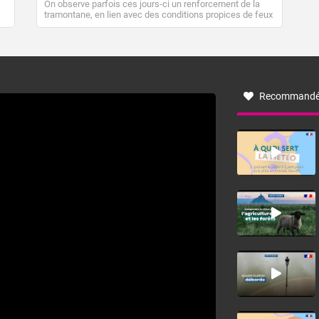
On observe parfois ces jours-ci un renforcement de la
tramontane, en lien avec des conditions propices de feux
de forêt. Mais qu'est-ce que la tramontane ? Quelles sont
ses caractéristiques ? La tramontane est un vent
turbulent soufflant de secteur nord-ouest à nord, ou ouest
à nord-ouest, dans un secteur qui part du Roussillon à la
vallée de l’Aude et à l’ouest de l’Hérault. L’étymologie de
ce vent vient du latin trasmontanus, signifiant au-delà des
monts, en allusion aux régions montagneuses d’où
Recommandé
provient ce vent.