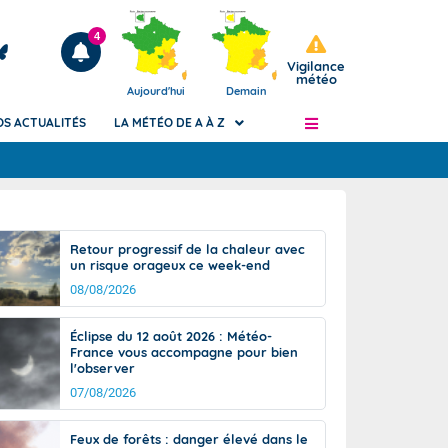
4
Vigilance
météo
Aujourd'hui
Demain
OS ACTUALITÉS
LA MÉTÉO DE A À Z
Articles
ngers
Retour progressif de la chaleur avec
Phénomènes dangereux de J+2 à J+7
un risque orageux ce week-end
civile
Avertissement pluies intenses à l'échelle
08/08/2026
des communes (Apic)
és
Bulletins Marine
Éclipse du 12 août 2026 : Météo-
France vous accompagne pour bien
ateur de
Bulletins d'estimation du risque
l'observer
d'avalanche
07/08/2026
-pompier
Météo des forêts
Vigicrues
Feux de forêts : danger élevé dans le