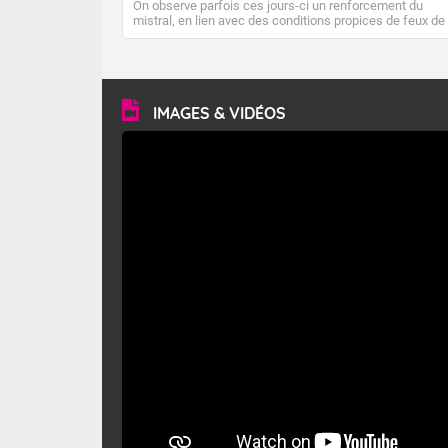
On observe parfois ces jours-ci un renforcement du
mistral, en lien avec des conditions propices de feux de
forêt. Mais qu'est-ce que le mistral ? Quelles sont ses
caractéristiques ? Le mistral est un vent régional,
turbulent et généralement sec, pouvant souffler à une
vitesse moyenne de 50 km/h et atteindre 80 à 100 km/h
en rafales, parfois davantage. Il parcourt la basse vallée
du Rhône et la Provence et envahit le littoral
IMAGES & VIDÉOS
méditerranéen à partir de la Camargue.