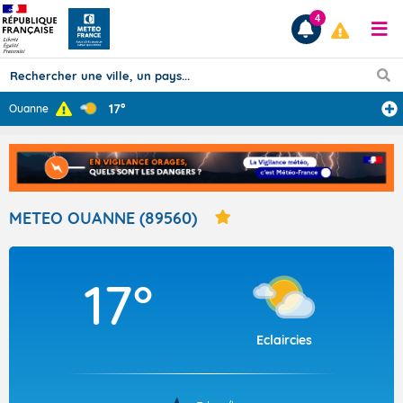
4
17°
Ouanne
Prévisions
TOUS LES RÉSULTATS
METEO OUANNE (89560)
Articles
17°
Eclaircies