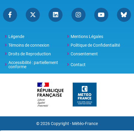
Légende
Mentions Légales
Témoins de connexion
Politique de Confidentialité
Droits de Reproduction
Consentement
Accessibilité : partiellement
Contact
conforme
© 2026 Copyright -
Météo-France