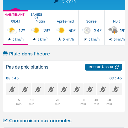
5
km/h
MAINTENANT
SAMEDI
08
08:43
Matin
Après-midi
Soirée
Nuit
17°
23°
30°
24°
19°
5
km/h
5
km/h
5
km/h
5
km/h
5
km/h
Pluie dans l'heure
Pas de précipitations
METTRE À JOUR
08 : 45
09 : 45
5
10
20
30
40
50
min
min
min
min
min
min
Comparaison aux normales