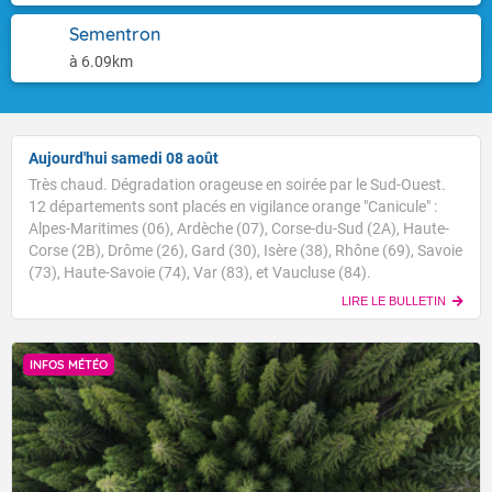
Sementron
à 6.09km
Aujourd'hui samedi 08 août
Très chaud. Dégradation orageuse en soirée par le Sud-Ouest.
12 départements sont placés en vigilance orange "Canicule" :
Alpes-Maritimes (06), Ardèche (07), Corse-du-Sud (2A), Haute-
Corse (2B), Drôme (26), Gard (30), Isère (38), Rhône (69), Savoie
(73), Haute-Savoie (74), Var (83), et Vaucluse (84).
LIRE LE BULLETIN
INFOS MÉTÉO