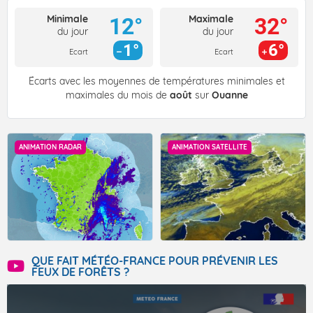
Minimale
Maximale
12°
32°
du jour
du jour
1°
6°
Ecart
Ecart
Écarts avec les moyennes de températures minimales et
maximales du mois de
août
sur
Ouanne
ANIMATION RADAR
ANIMATION SATELLITE
QUE FAIT MÉTÉO-FRANCE POUR PRÉVENIR LES
FEUX DE FORÊTS ?