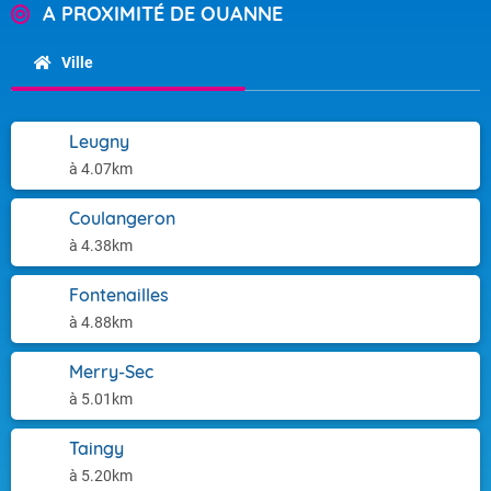
A PROXIMITÉ DE OUANNE
Ville
Leugny
à 4.07km
Coulangeron
à 4.38km
Fontenailles
à 4.88km
Merry-Sec
à 5.01km
Taingy
à 5.20km