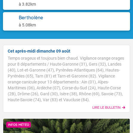
à 3.82km
Bertholène
à 5.08km
Cet après-midi dimanche 09 août
Temps orageux et toujours bien chaud. Vigilance orange orages
pour 8 départements / Haute-Garonne (31), Gers (32), Landes
(40), Lot-et-Garonne (47), Pyrénées-Atlantiques (64), Hautes-
Pyrénées (65), Tarn (81) et Tarn-et-Garonne (82). Vigilance
orange canicule pour 13 départements : Ain (01), Alpes-
Maritimes (06), Ardèche (07), Corse-du-Sud (2A), Haute-Corse
(2B), Drôme (26), Gard (30), Isère (38), Rhône (69), Savoie (73),
Haute-Savoie (74), Var (83) et Vaucluse (84).
LIRE LE BULLETIN
INFOS MÉTÉO