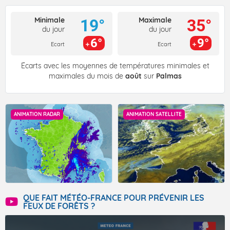
Minimale
Maximale
19°
35°
du jour
du jour
6°
9°
Ecart
Ecart
Écarts avec les moyennes de températures minimales et
maximales du mois de
août
sur
Palmas
ANIMATION RADAR
ANIMATION SATELLITE
QUE FAIT MÉTÉO-FRANCE POUR PRÉVENIR LES
FEUX DE FORÊTS ?