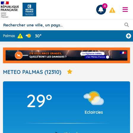
4
30°
Palmas
Prévisions
TOUS LES RÉSULTATS
METEO PALMAS (12310)
Articles
29°
Eclaircies