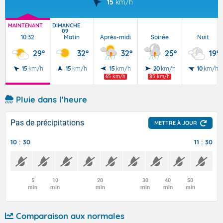
15
km/h
MAINTENANT
DIMANCHE
09
10:32
Matin
Après-midi
Soirée
Nuit
29°
32°
32°
25°
19°
15
km/h
15
km/h
15
km/h
20
km/h
10
km/h
65 km/h
85 km/h
Pluie dans l'heure
Pas de précipitations
METTRE À JOUR
10 : 30
11 : 30
5
10
20
30
40
50
min
min
min
min
min
min
Comparaison aux normales