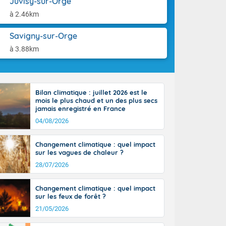
Juvisy-sur-Orge
-France jusque
aison.
sur la Corse.
à 2.46km
des Pyrénées,
. En marge de
Savigny-sur-Orge
rection de la
à 3.88km
di. En soirée,
 sur
e thermomètre
squ'à 22 à 24,
Bilan climatique : juillet 2026 est le
culier, sur le
mois le plus chaud et un des plus secs
, hors côtes
jamais enregistré en France
nt 38 ou 39
04/08/2026
Changement climatique : quel impact
sur les vagues de chaleur ?
28/07/2026
Changement climatique : quel impact
sur les feux de forêt ?
21/05/2026