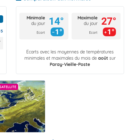
Minimale
Maximale
14°
27°
du jour
du jour
1°
1°
55
Ecart
Ecart
Écarts avec les moyennes de températures
minimales et maximales du mois de
août
sur
Paray-Vieille-Poste
SATELLITE