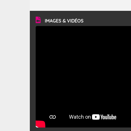
caractéristiques ? Le mistral est un vent régional,
turbulent et généralement sec, pouvant souffler à une
vitesse moyenne de 50 km/h et atteindre 80 à 100 km/h
en rafales, parfois davantage. Il parcourt la basse vallée
du Rhône et la Provence et envahit le littoral
IMAGES & VIDÉOS
méditerranéen à partir de la Camargue.