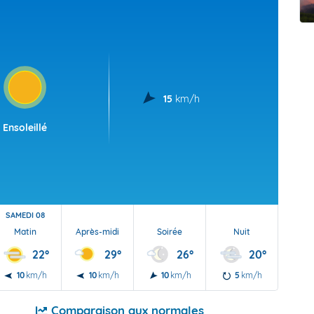
t Futuna
oid
15
km/h
Ensoleillé
SAMEDI 08
Matin
Après-midi
Soirée
Nuit
22°
29°
26°
20°
10
km/h
10
km/h
10
km/h
5
km/h
Comparaison aux normales