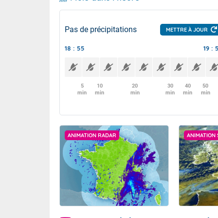
Pas de précipitations
METTRE À JOUR
18 : 55
19 : 
5
10
20
30
40
50
min
min
min
min
min
min
ANIMATION RADAR
ANIMATION 