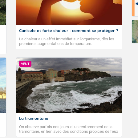
Canicule et forte chaleur : comment se protéger ?
La chaleur a un effet immédiat sur l’organisme, dès les
premières augmentations de température.
VENT
La tramontane
On observe parfois ces jours-ci un renforcement de la
tramontane, en lien avec des conditions propices de feux
de forêt. Mais qu'est-ce que la tramontane ? Quelles sont