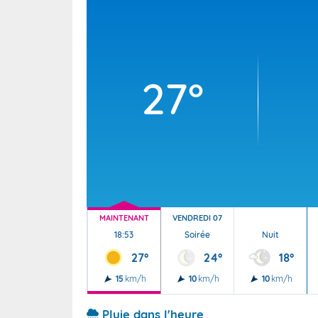
Wallis e
Grand fr
27°
MAINTENANT
VENDREDI 07
18:53
Soirée
Nuit
27°
24°
18°
15
km/h
10
km/h
10
km/h
Pluie dans l'heure