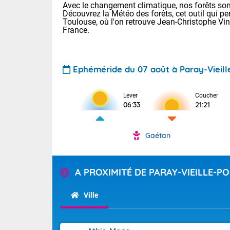
Avec le changement climatique, nos forêts sont
Découvrez la Météo des forêts, cet outil qui pe
Toulouse, où l'on retrouve Jean-Christophe Vi
France.
Ephéméride du 07 août à Paray-Vieill
Voici les tem
Lever
Coucher
06:33
21:21
22/14 Paris :
Clermont-Fd :
Limoges : 29/
Gaétan
Lille : 25/15
TENDANCE P
Demain same
Pour la sema
A PROXIMITÉ DE PARAY-VIEILLE-P
Très chaud
samedi, 12
Au niveau du 
températures 
Alpes-Marit
Ville
Drôme (26),
Tendance des
(74), Var (8
2026 :