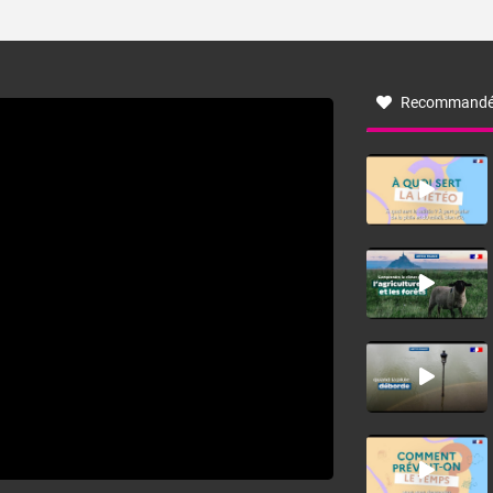
ses caractéristiques ? La tramontane est un vent
turbulent soufflant de secteur nord-ouest à nord, ou ouest
à nord-ouest, dans un secteur qui part du Roussillon à la
vallée de l’Aude et à l’ouest de l’Hérault. L’étymologie de
ce vent vient du latin trasmontanus, signifiant au-delà des
monts, en allusion aux régions montagneuses d’où
Recommandé
provient ce vent.