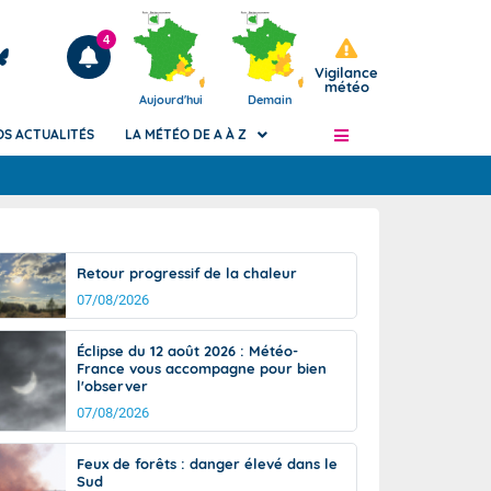
4
Vigilance
météo
Aujourd'hui
Demain
OS ACTUALITÉS
LA MÉTÉO DE A À Z
Articles
ngers
Retour progressif de la chaleur
Phénomènes dangereux de J+2 à J+7
07/08/2026
civile
Avertissement pluies intenses à l'échelle
des communes (Apic)
és
Éclipse du 12 août 2026 : Météo-
Bulletins Marine
France vous accompagne pour bien
l'observer
ateur de
Bulletins d'estimation du risque
d'avalanche
07/08/2026
-pompier
Météo des forêts
Feux de forêts : danger élevé dans le
Vigicrues
Sud