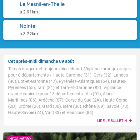
Le Mesnil-en-Thelle
à 2.91km
Nointel
à 3.22km
Cet après-midi dimanche 09 août
Temps orageux et toujours bien chaud. Vigilance orange orages
pour 8 départements / Haute-Garonne (31), Gers (32), Landes
(40), Lot-et-Garonne (47), Pyrénées-Atlantiques (64), Hautes-
Pyrénées (65), Tarn (81) et Tarn-et-Garonne (82). Vigilance
orange canicule pour 13 départements : Ain (01), Alpes-
Maritimes (06), Ardèche (07), Corse-du-Sud (2A), Haute-Corse
(2B), Drôme (26), Gard (30), Isère (38), Rhône (69), Savoie (73),
Haute-Savoie (74), Var (83) et Vaucluse (84).
LIRE LE BULLETIN
INFOS MÉTÉO