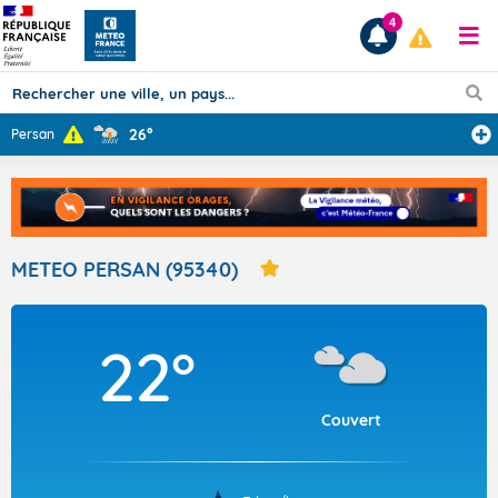
4
26°
Persan
Prévisions
TOUS LES RÉSULTATS
METEO PERSAN (95340)
Articles
22°
Couvert