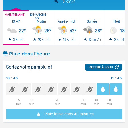
5
km/h
MAINTENANT
DIMANCHE
09
10:47
Matin
Après-midi
Soirée
Nuit
22°
28°
32°
28°
18°
5
km/h
10
km/h
15
km/h
15
km/h
5
km/h
Pluie dans l'heure
Sortez votre parapluie !
METTRE À JOUR
10 : 45
11 : 45
5
10
20
30
40
50
min
min
min
min
min
min
Pluie faible
dans 40 minutes