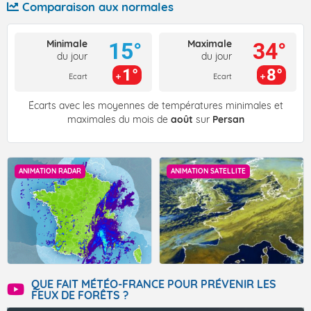
Comparaison aux normales
Minimale
Maximale
15°
34°
du jour
du jour
1°
8°
Ecart
Ecart
Écarts avec les moyennes de températures minimales et
maximales du mois de
août
sur
Persan
ANIMATION RADAR
ANIMATION SATELLITE
QUE FAIT MÉTÉO-FRANCE POUR PRÉVENIR LES
FEUX DE FORÊTS ?