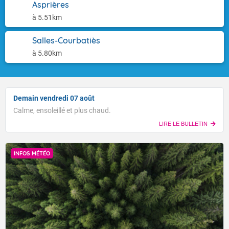
Asprières
à 5.51km
Salles-Courbatiès
à 5.80km
Demain vendredi 07 août
Calme, ensoleillé et plus chaud.
LIRE LE BULLETIN
INFOS MÉTÉO