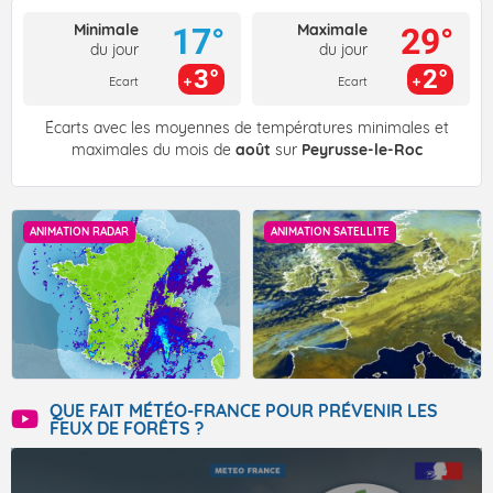
Minimale
Maximale
17°
29°
du jour
du jour
3°
2°
Ecart
Ecart
Écarts avec les moyennes de températures minimales et
maximales du mois de
août
sur
Peyrusse-le-Roc
ANIMATION RADAR
ANIMATION SATELLITE
QUE FAIT MÉTÉO-FRANCE POUR PRÉVENIR LES
FEUX DE FORÊTS ?