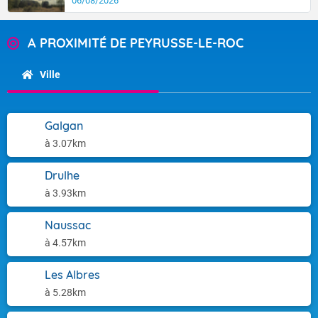
06/08/2026
A PROXIMITÉ DE PEYRUSSE-LE-ROC
Ville
Galgan
à 3.07km
Drulhe
à 3.93km
Naussac
à 4.57km
Les Albres
à 5.28km