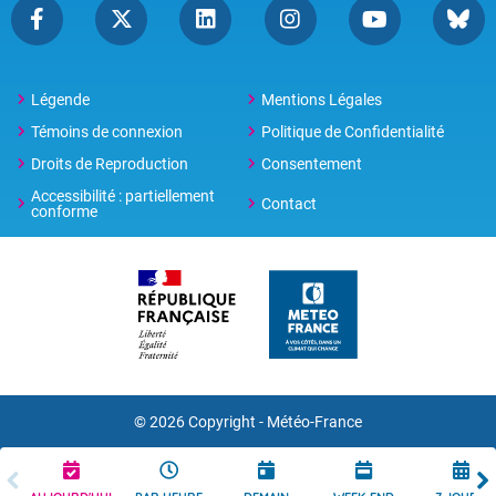
Légende
Mentions Légales
Témoins de connexion
Politique de Confidentialité
Droits de Reproduction
Consentement
Accessibilité : partiellement
Contact
conforme
© 2026 Copyright -
Météo-France