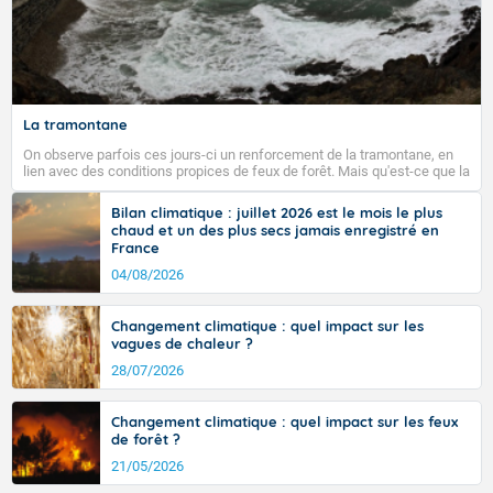
La tramontane
On observe parfois ces jours-ci un renforcement de la tramontane, en
lien avec des conditions propices de feux de forêt. Mais qu'est-ce que la
tramontane ? Quelles sont ses caractéristiques ? La tramontane est un
vent turbulent soufflant de secteur nord-ouest à nord, ou ouest à nord-
Bilan climatique : juillet 2026 est le mois le plus
ouest, dans un secteur qui part du Roussillon à la vallée de l’Aude et à
chaud et un des plus secs jamais enregistré en
l’ouest de l’Hérault. L’étymologie de ce vent vient du latin trasmontanus,
France
signifiant au-delà des monts, en allusion aux régions montagneuses
d’où provient ce vent.
04/08/2026
Changement climatique : quel impact sur les
vagues de chaleur ?
28/07/2026
Changement climatique : quel impact sur les feux
de forêt ?
21/05/2026