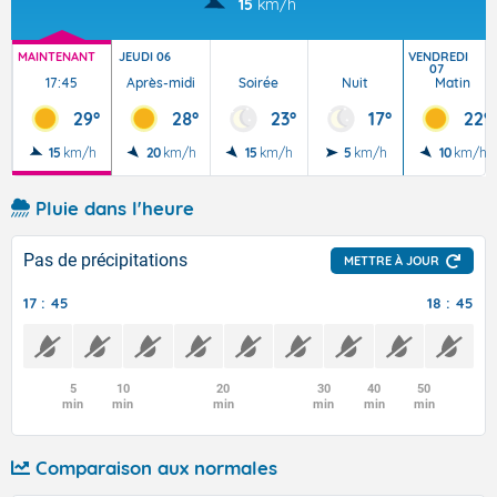
15
km/h
MAINTENANT
JEUDI 06
VENDREDI
07
17:45
Après-midi
Soirée
Nuit
Matin
29°
28°
23°
17°
22°
15
km/h
20
km/h
15
km/h
5
km/h
10
km/h
Pluie dans l'heure
Pas de précipitations
METTRE À JOUR
17 : 45
18 : 45
5
10
20
30
40
50
min
min
min
min
min
min
Comparaison aux normales