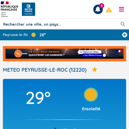
4
28°
Peyrusse-le-Roc
...
Prévisions
TOUS LES RÉSULTATS
METEO PEYRUSSE-LE-ROC (12220)
Articles
29°
Ensoleillé