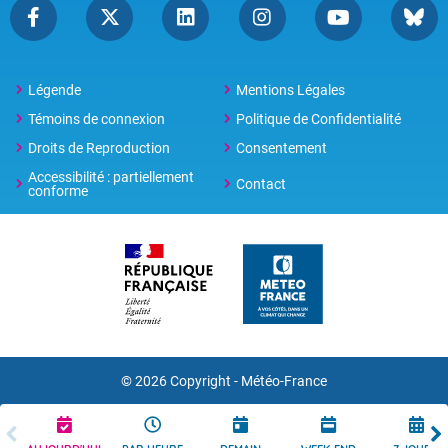
Légende
Mentions Légales
Témoins de connexion
Politique de Confidentialité
Droits de Reproduction
Consentement
Accessibilité : partiellement
Contact
conforme
© 2026 Copyright -
Météo-France