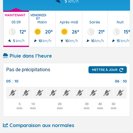
5
km/h
MAINTENANT
VENDREDI
07
05:09
Matin
Après-midi
Soirée
Nuit
12°
20°
26°
21°
15°
5
km/h
10
km/h
10
km/h
10
km/h
15
km/h
Pluie dans l'heure
Pas de précipitations
METTRE À JOUR
05 : 10
06 : 10
5
10
20
30
40
50
min
min
min
min
min
min
Comparaison aux normales