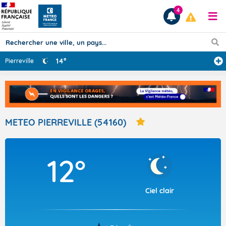
4
14°
Pierreville
Prévisions
TOUS LES RÉSULTATS
METEO PIERREVILLE (54160)
Articles
12°
Ciel clair