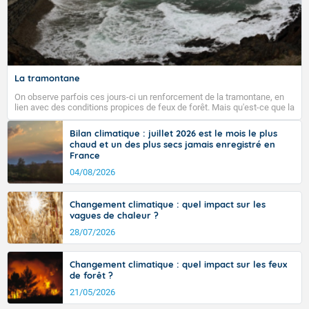
La tramontane
On observe parfois ces jours-ci un renforcement de la tramontane, en
lien avec des conditions propices de feux de forêt. Mais qu'est-ce que la
tramontane ? Quelles sont ses caractéristiques ? La tramontane est un
vent turbulent soufflant de secteur nord-ouest à nord, ou ouest à nord-
Bilan climatique : juillet 2026 est le mois le plus
ouest, dans un secteur qui part du Roussillon à la vallée de l’Aude et à
chaud et un des plus secs jamais enregistré en
l’ouest de l’Hérault. L’étymologie de ce vent vient du latin trasmontanus,
France
signifiant au-delà des monts, en allusion aux régions montagneuses
d’où provient ce vent.
04/08/2026
Changement climatique : quel impact sur les
vagues de chaleur ?
28/07/2026
Changement climatique : quel impact sur les feux
de forêt ?
21/05/2026