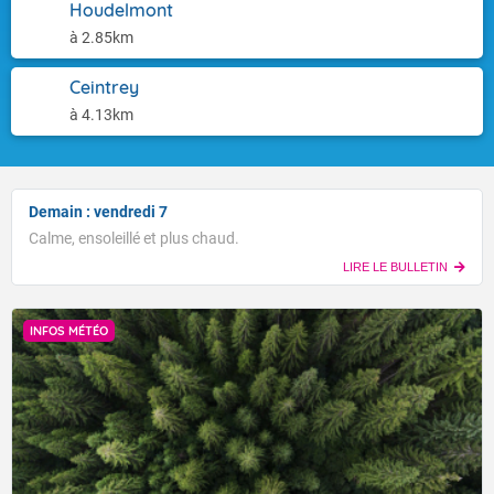
Houdelmont
à 2.85km
Ceintrey
à 4.13km
Demain : vendredi 7
Calme, ensoleillé et plus chaud.
LIRE LE BULLETIN
INFOS MÉTÉO