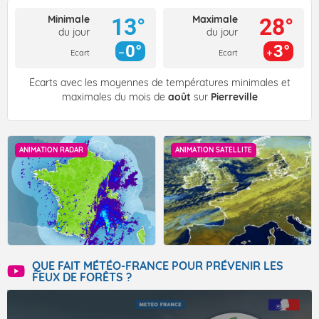
Minimale
Maximale
13°
28°
du jour
du jour
0°
3°
Ecart
Ecart
Écarts avec les moyennes de températures minimales et
maximales du mois de
août
sur
Pierreville
ANIMATION RADAR
ANIMATION SATELLITE
QUE FAIT MÉTÉO-FRANCE POUR PRÉVENIR LES
FEUX DE FORÊTS ?