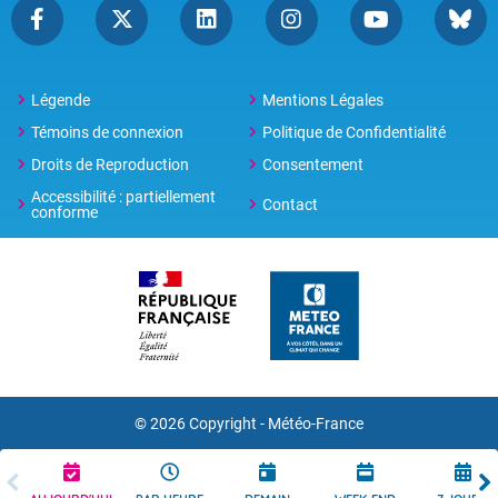
Légende
Mentions Légales
Témoins de connexion
Politique de Confidentialité
Droits de Reproduction
Consentement
Accessibilité : partiellement
Contact
conforme
© 2026 Copyright -
Météo-France