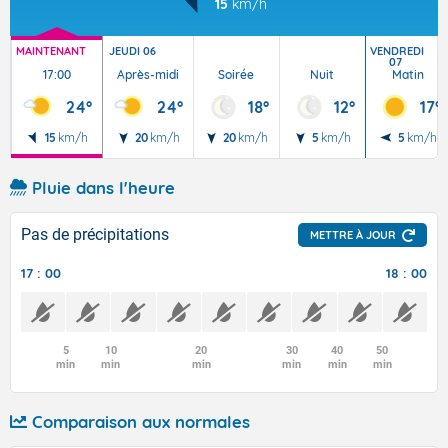
15
km/h
MAINTENANT
JEUDI 06
VENDREDI
07
17:00
Après-midi
Soirée
Nuit
Matin
24°
24°
18°
12°
17°
15
km/h
20
km/h
20
km/h
5
km/h
5
km/h
Pluie dans l'heure
Pas de précipitations
METTRE À JOUR
17 : 00
18 : 00
5
10
20
30
40
50
min
min
min
min
min
min
Comparaison aux normales