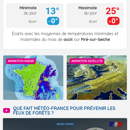
Minimale
Maximale
13°
25°
du jour
du jour
0°
0°
Ecart
Ecart
Écarts avec les moyennes de températures minimales et
maximales du mois de
août
sur
Piré-sur-Seiche
ANIMATION RADAR
ANIMATION SATELLITE
QUE FAIT MÉTÉO-FRANCE POUR PRÉVENIR LES
FEUX DE FORÊTS ?