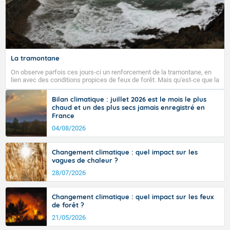
La tramontane
On observe parfois ces jours-ci un renforcement de la tramontane, en
lien avec des conditions propices de feux de forêt. Mais qu'est-ce que la
tramontane ? Quelles sont ses caractéristiques ? La tramontane est un
vent turbulent soufflant de secteur nord-ouest à nord, ou ouest à nord-
Bilan climatique : juillet 2026 est le mois le plus
ouest, dans un secteur qui part du Roussillon à la vallée de l’Aude et à
chaud et un des plus secs jamais enregistré en
l’ouest de l’Hérault. L’étymologie de ce vent vient du latin trasmontanus,
France
signifiant au-delà des monts, en allusion aux régions montagneuses
d’où provient ce vent.
04/08/2026
Changement climatique : quel impact sur les
vagues de chaleur ?
28/07/2026
Changement climatique : quel impact sur les feux
de forêt ?
21/05/2026