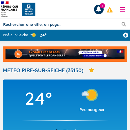
4
24°
Piré-sur-Seiche
...
Prévisions
TOUS LES RÉSULTATS
METEO PIRE-SUR-SEICHE (35150)
Articles
24°
Peu nuageux