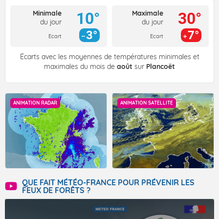
Minimale
Maximale
10°
30°
du jour
du jour
3°
7°
Ecart
Ecart
Écarts avec les moyennes de températures minimales et
maximales du mois de
août
sur
Plancoët
ANIMATION RADAR
ANIMATION SATELLITE
QUE FAIT MÉTÉO-FRANCE POUR PRÉVENIR LES
FEUX DE FORÊTS ?