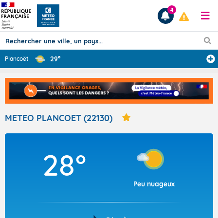
4
29°
Plancoët
Prévisions
TOUS LES RÉSULTATS
METEO PLANCOET (22130)
Articles
28°
Peu nuageux