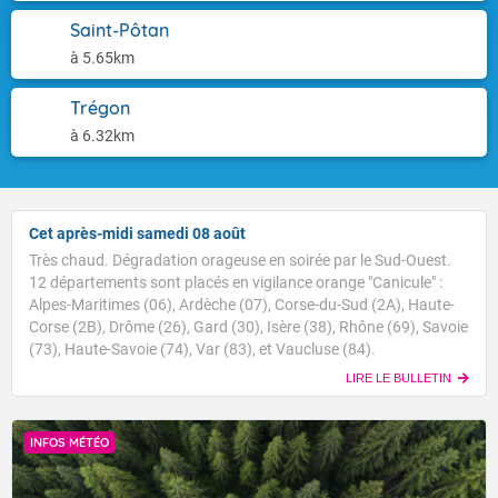
Saint-Pôtan
à 5.65km
Trégon
à 6.32km
Cet après-midi samedi 08 août
Très chaud. Dégradation orageuse en soirée par le Sud-Ouest.
12 départements sont placés en vigilance orange "Canicule" :
Alpes-Maritimes (06), Ardèche (07), Corse-du-Sud (2A), Haute-
Corse (2B), Drôme (26), Gard (30), Isère (38), Rhône (69), Savoie
(73), Haute-Savoie (74), Var (83), et Vaucluse (84).
LIRE LE BULLETIN
INFOS MÉTÉO