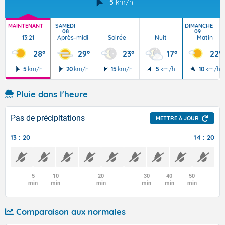
5
km/h
MAINTENANT
SAMEDI
DIMANCHE
08
09
13:21
Après-midi
Soirée
Nuit
Matin
28°
29°
23°
17°
22°
5
km/h
20
km/h
15
km/h
5
km/h
10
km/h
Pluie dans l'heure
Pas de précipitations
METTRE À JOUR
13 : 20
14 : 20
5
10
20
30
40
50
min
min
min
min
min
min
Comparaison aux normales