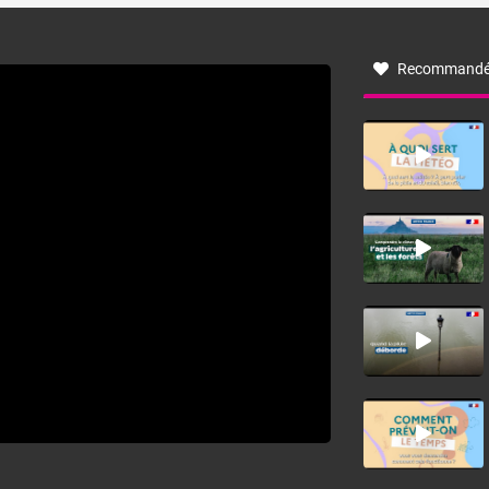
à nord-ouest, dans un secteur qui part du Roussillon à la
vallée de l’Aude et à l’ouest de l’Hérault. L’étymologie de
ce vent vient du latin trasmontanus, signifiant au-delà des
monts, en allusion aux régions montagneuses d’où
Recommandé
provient ce vent.