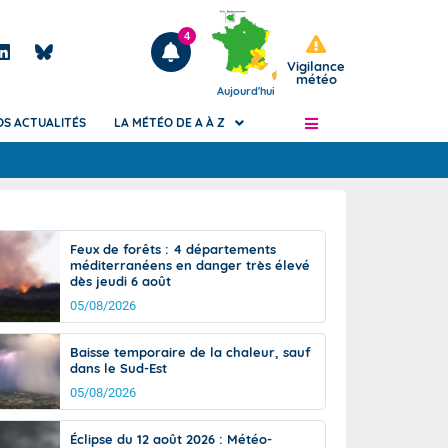
4
Vigilance
météo
Aujourd'hui
OS ACTUALITÉS
LA MÉTÉO DE A À Z
Articles
ngers
Feux de forêts : 4 départements
Phénomènes dangereux de J+2 à J+7
méditerranéens en danger très élevé
civile
dès jeudi 6 août
Avertissement pluies intenses à l'échelle
des communes (Apic)
05/08/2026
és
Bulletins Marine
Baisse temporaire de la chaleur, sauf
ateur de
Bulletins d'estimation du risque
dans le Sud-Est
d'avalanche
05/08/2026
-pompier
Météo des forêts
Vigicrues
Éclipse du 12 août 2026 : Météo-