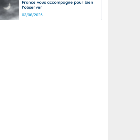
France vous accompagne pour bien
l'observer
03/08/2026
rée
Nuit
16°
13°
km/h
10
km/h