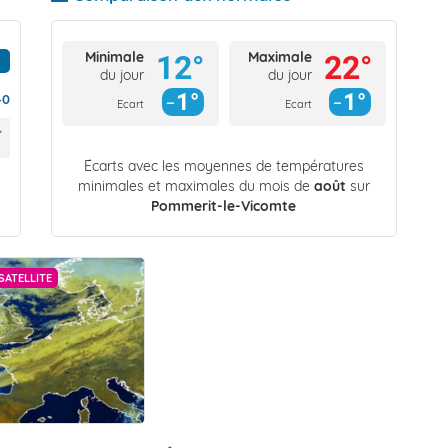
Minimale
Maximale
12°
22°
du jour
du jour
1°
1°
40
Ecart
Ecart
Écarts avec les moyennes de températures
minimales et maximales du mois de
août
sur
Pommerit-le-Vicomte
SATELLITE