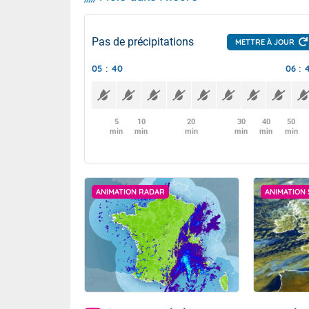
Pas de précipitations
METTRE À JOUR
05 : 40
06 : 
5
10
20
30
40
50
min
min
min
min
min
min
ANIMATION RADAR
ANIMATION 