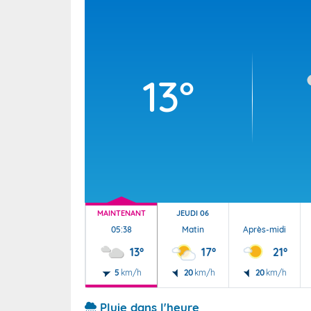
Wallis e
Grand fr
13°
MAINTENANT
JEUDI 06
05:38
Matin
Après-midi
13°
17°
21°
5
km/h
20
km/h
20
km/h
Pluie dans l'heure