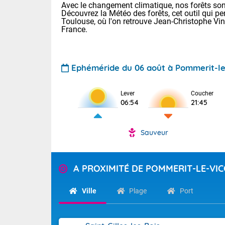
Avec le changement climatique, nos forêts sont
Découvrez la Météo des forêts, cet outil qui pe
Toulouse, où l'on retrouve Jean-Christophe Vi
France.
Ephéméride du 06 août à Pommerit-l
Voici les tem
Lever
Coucher
06:54
21:45
Lyon : 33 Bia
25 Nancy : 29
30 Lille : 24 
Sauveur
Aujourd'hui : 
TENDANCE P
Risque ora
Pour la sema
A PROXIMITÉ DE POMMERIT-LE-VI
Vigilance ora
Cette semain
devrait rester
Ville
Plage
Port
(2A), Haute-C
(84). Sur le 
Tendance des
de journée, l
2026 :
Sur les crête