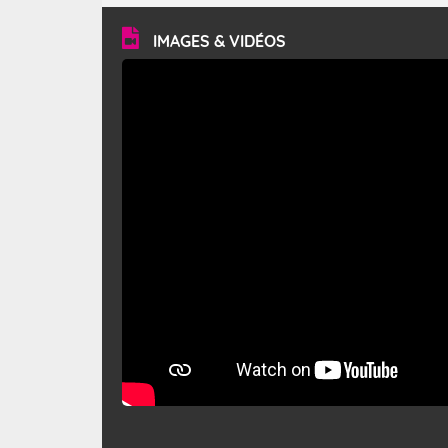
vitesse moyenne de 50 km/h et atteindre 80 à 100 km/h
en rafales, parfois davantage. Il parcourt la basse vallée
du Rhône et la Provence et envahit le littoral
IMAGES & VIDÉOS
méditerranéen à partir de la Camargue.