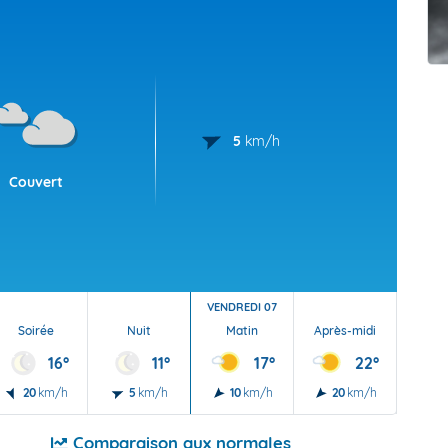
t Futuna
oid
5
km/h
Couvert
VENDREDI 07
Soirée
Nuit
Matin
Après-midi
Soi
16°
11°
17°
22°
20
km/h
5
km/h
10
km/h
20
km/h
15
Comparaison aux normales