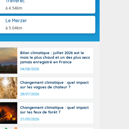
Trévérec
aison.
n ensoleillée,
à 4.54km
 nuages
sionner une
Le Merzer
lpes
iques, le vent
à 5.04km
et tramontane
. Les
. Il fait 12 à
uages, elles
Bilan climatique : juillet 2026 est le
terranéen et
mois le plus chaud et un des plus secs
ste sur le
jamais enregistré en France
ales
04/08/2026
Rhône-Alpes à
 terres et 20
Changement climatique : quel impact
sur les vagues de chaleur ?
28/07/2026
Changement climatique : quel impact
sur les feux de forêt ?
21/05/2026