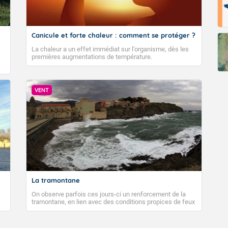
Canicule et forte chaleur : comment se protéger ?
La chaleur a un effet immédiat sur l’organisme, dès les
premières augmentations de température.
VENT
La tramontane
On observe parfois ces jours-ci un renforcement de la
tramontane, en lien avec des conditions propices de feux
de forêt. Mais qu'est-ce que la tramontane ? Quelles sont
ses caractéristiques ? La tramontane est un vent
turbulent soufflant de secteur nord-ouest à nord, ou ouest