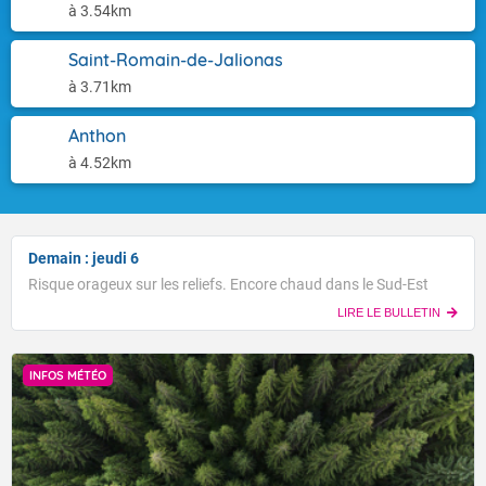
à 3.54km
Saint-Romain-de-Jalionas
à 3.71km
Anthon
à 4.52km
Demain : jeudi 6
Risque orageux sur les reliefs. Encore chaud dans le Sud-Est
LIRE LE BULLETIN
INFOS MÉTÉO