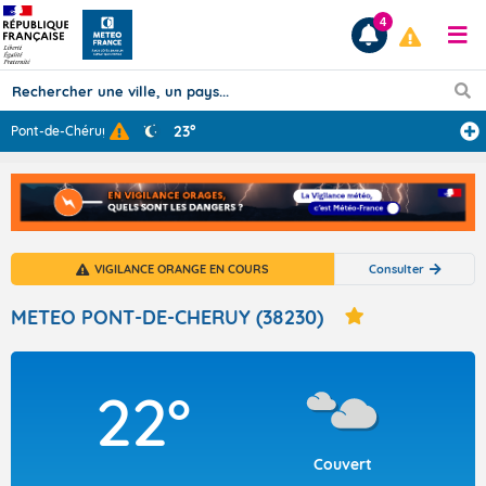
4
23°
Pont-de-Chéruy
Prévisions
TOUS LES RÉSULTATS
VIGILANCE ORANGE EN COURS
Consulter
Articles
METEO PONT-DE-CHERUY (38230)
22°
Couvert