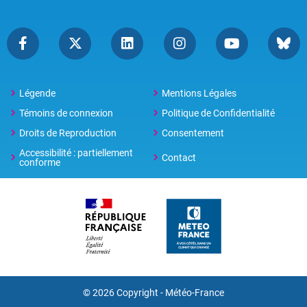
Légende
Mentions Légales
Témoins de connexion
Politique de Confidentialité
Droits de Reproduction
Consentement
Accessibilité : partiellement
Contact
conforme
© 2026 Copyright -
Météo-France