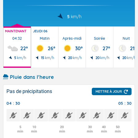
5
km/h
MAINTENANT
JEUDI 06
04:32
Matin
Après-midi
Soirée
Nuit
22°
26°
30°
27°
21°
5
km/h
15
km/h
20
km/h
20
km/h
20
km/h
Pluie dans l'heure
Pas de précipitations
METTRE À JOUR
04 : 30
05 : 30
5
10
20
30
40
50
min
min
min
min
min
min