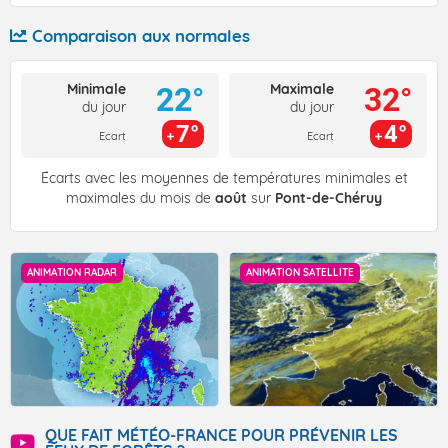
Comparaison aux normales
Minimale
Maximale
22°
32°
du jour
du jour
7°
4°
Ecart
Ecart
Écarts avec les moyennes de températures minimales et
maximales du mois de
août
sur
Pont-de-Chéruy
ANIMATION RADAR
ANIMATION SATELLITE
QUE FAIT MÉTÉO-FRANCE POUR PRÉVENIR LES