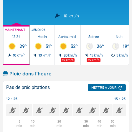
10
km/h
MAINTENANT
JEUDI 06
12:24
Matin
Après-midi
Soirée
Nuit
29°
31°
32°
26°
19°
10
km/h
10
km/h
20
km/h
15
km/h
5
km/h
45 km/h
45 km/h
Pluie dans l'heure
Pas de précipitations
METTRE À JOUR
12 : 25
13 : 25
5
10
20
30
40
50
min
min
min
min
min
min