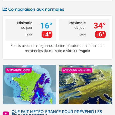
Comparaison aux normales
Minimale
Maximale
16°
34°
du jour
du jour
4°
6°
Ecart
Ecart
Écarts avec les moyennes de températures minimales et
maximales du mois de
août
sur
Poyols
ANIMATION RADAR
ANIMATION SATELLITE
QUE FAIT MÉTÉO-FRANCE POUR PRÉVENIR LES