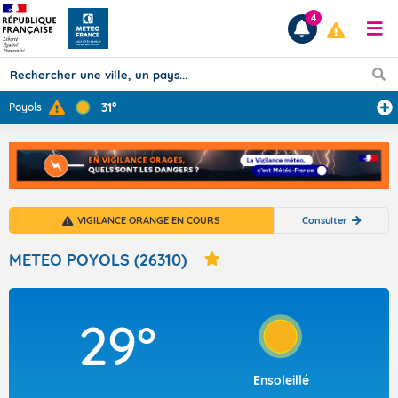
4
31°
Poyols
Prévisions
TOUS LES RÉSULTATS
VIGILANCE ORANGE EN COURS
Consulter
Articles
METEO POYOLS (26310)
29°
Ensoleillé