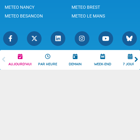
METEO NANCY
METEO BREST
METEO BESANCON
METEO LE MANS
Légende
Mentions Légales
AUJOURD'HUI
PAR HEURE
DEMAIN
WEEK-END
7 JOURS
Témoins de connexion
Politique de Confidentialité
Droits de Reproduction
Consentement
Accessibilité : partiellement
Contact
conforme