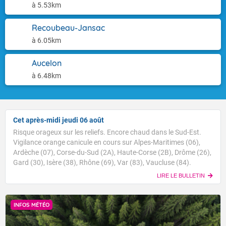
à 5.53km
Recoubeau-Jansac
à 6.05km
Aucelon
à 6.48km
Cet après-midi jeudi 06 août
Risque orageux sur les reliefs. Encore chaud dans le Sud-Est.
Vigilance orange canicule en cours sur Alpes-Maritimes (06),
Ardèche (07), Corse-du-Sud (2A), Haute-Corse (2B), Drôme (26),
Gard (30), Isère (38), Rhône (69), Var (83), Vaucluse (84).
LIRE LE BULLETIN
INFOS MÉTÉO