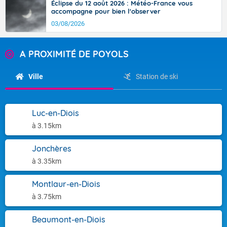
Éclipse du 12 août 2026 : Météo-France vous
accompagne pour bien l'observer
03/08/2026
A PROXIMITÉ DE POYOLS
Ville
Station de ski
Luc-en-Diois
à 3.15km
Jonchères
à 3.35km
Montlaur-en-Diois
à 3.75km
Beaumont-en-Diois