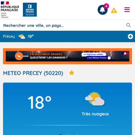
4
19°
Précey
Prévisions
TOUS LES RÉSULTATS
METEO PRECEY (50220)
Articles
18°
Très nuageux