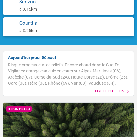
Servon
à 3.15km
Courtils
à 3.25km
Aujourd'hui jeudi 06 août
Risque orageux sur les reliefs. Encore chaud dans le Sud-Est.
Vigilance orange canicule en cours sur Alpes-Maritimes (06),
Ardèche (07), Corse-du-Sud (2A), Haute-Corse (2B), Drôme (26),
Gard (30), Isère (38), Rhône (69), Var (83), Vaucluse (84).
LIRE LE BULLETIN
INFOS MÉTÉO