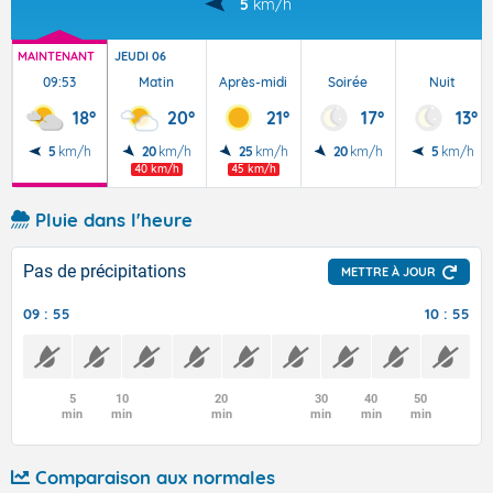
5
km/h
MAINTENANT
JEUDI 06
09:53
Matin
Après-midi
Soirée
Nuit
18°
20°
21°
17°
13°
5
km/h
20
km/h
25
km/h
20
km/h
5
km/h
40 km/h
45 km/h
Pluie dans l'heure
Pas de précipitations
METTRE À JOUR
09 : 55
10 : 55
5
10
20
30
40
50
min
min
min
min
min
min
Comparaison aux normales