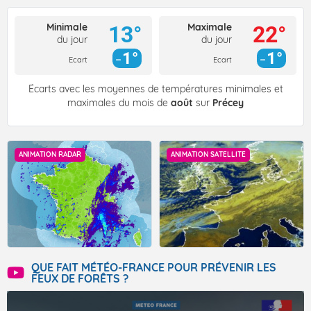
Minimale
Maximale
13°
22°
du jour
du jour
1°
1°
Ecart
Ecart
Écarts avec les moyennes de températures minimales et
maximales du mois de
août
sur
Précey
ANIMATION RADAR
ANIMATION SATELLITE
QUE FAIT MÉTÉO-FRANCE POUR PRÉVENIR LES
FEUX DE FORÊTS ?