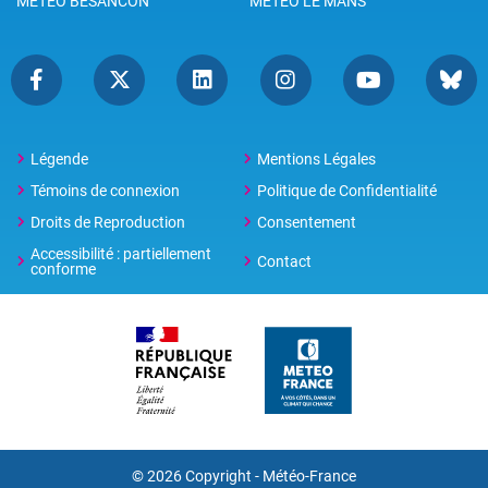
METEO BESANCON
METEO LE MANS
Légende
Mentions Légales
Témoins de connexion
Politique de Confidentialité
Droits de Reproduction
Consentement
Accessibilité : partiellement
Contact
conforme
© 2026 Copyright -
Météo-France