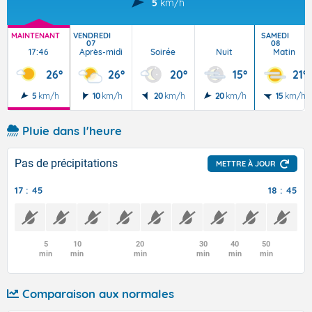
5
km/h
MAINTENANT
VENDREDI
SAMEDI
07
08
17:46
Après-midi
Soirée
Nuit
Matin
26°
26°
20°
15°
21°
5
km/h
10
km/h
20
km/h
20
km/h
15
km/h
Pluie dans l'heure
Pas de précipitations
METTRE À JOUR
17 : 45
18 : 45
5
10
20
30
40
50
min
min
min
min
min
min
Comparaison aux normales