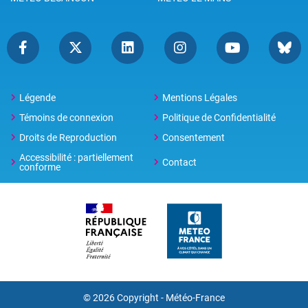
Légende
Mentions Légales
Témoins de connexion
Politique de Confidentialité
Droits de Reproduction
Consentement
Accessibilité : partiellement
Contact
conforme
© 2026 Copyright -
Météo-France