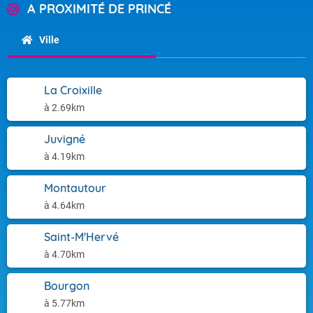
A PROXIMITÉ DE PRINCÉ
Ville
La Croixille
à 2.69km
Juvigné
à 4.19km
Montautour
à 4.64km
Saint-M'Hervé
à 4.70km
Bourgon
à 5.77km