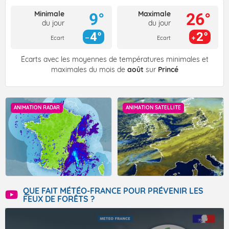
Minimale
Maximale
9°
26°
du jour
du jour
4°
2°
Ecart
Ecart
Écarts avec les moyennes de températures minimales et
maximales du mois de
août
sur
Princé
ANIMATION RADAR
ANIMATION SATELLITE
QUE FAIT MÉTÉO-FRANCE POUR PRÉVENIR LES
FEUX DE FORÊTS ?