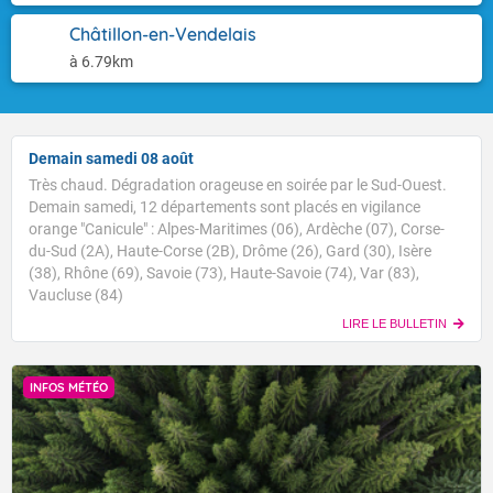
Châtillon-en-Vendelais
à 6.79km
Demain samedi 08 août
Très chaud. Dégradation orageuse en soirée par le Sud-Ouest.
Demain samedi, 12 départements sont placés en vigilance
orange "Canicule" : Alpes-Maritimes (06), Ardèche (07), Corse-
du-Sud (2A), Haute-Corse (2B), Drôme (26), Gard (30), Isère
(38), Rhône (69), Savoie (73), Haute-Savoie (74), Var (83),
Vaucluse (84)
LIRE LE BULLETIN
INFOS MÉTÉO