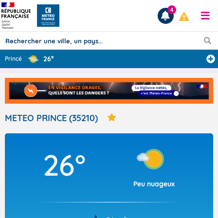
4
26°
Princé
Prévisions
TOUS LES RÉSULTATS
METEO PRINCE (35210)
Articles
26°
Peu nuageux