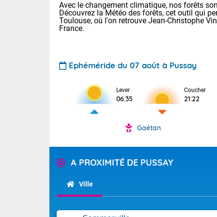
Avec le changement climatique, nos forêts sont
Découvrez la Météo des forêts, cet outil qui pe
Toulouse, où l'on retrouve Jean-Christophe Vi
France.
Ephéméride du 07 août à Pussay
Voici les tem
Lever
Coucher
06:35
21:22
22/14 Paris :
Clermont-Fd :
Limoges : 29/
Gaétan
Lille : 25/15
TENDANCE P
Demain same
Pour la sema
A PROXIMITÉ DE PUSSAY
Très chaud
samedi, 12
Au niveau du 
températures 
Alpes-Marit
Ville
Drôme (26),
Tendance des
(74), Var (8
2026 :