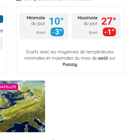
Minimale
Maximale
10°
27°
du jour
du jour
3°
1°
15
Ecart
Ecart
Écarts avec les moyennes de températures
minimales et maximales du mois de
août
sur
Pussay
SATELLITE