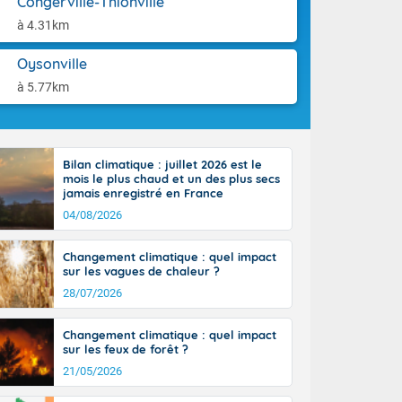
Congerville-Thionville
-France jusque
aison.
sur la Corse.
à 4.31km
des Pyrénées,
. En marge de
Oysonville
rection de la
à 5.77km
di. En soirée,
 sur
e thermomètre
squ'à 22 à 24,
Bilan climatique : juillet 2026 est le
culier, sur le
mois le plus chaud et un des plus secs
, hors côtes
jamais enregistré en France
nt 38 ou 39
04/08/2026
Changement climatique : quel impact
sur les vagues de chaleur ?
28/07/2026
Changement climatique : quel impact
sur les feux de forêt ?
21/05/2026