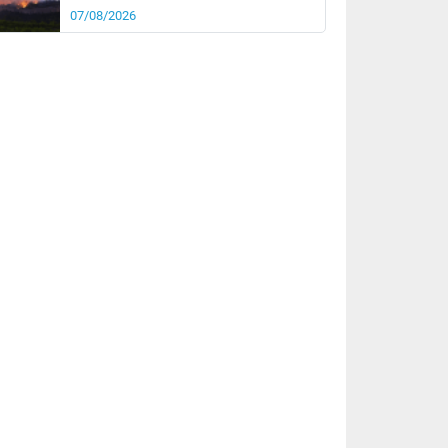
07/08/2026
it
20°
km/h