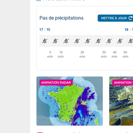
Pas de précipitations
METTRE À JOUR
17 : 15
18 : 
5
10
20
30
40
50
min
min
min
min
min
min
ANIMATION RADAR
ANIMATION 