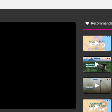
ses caractéristiques ? La tramontane est un vent
turbulent soufflant de secteur nord-ouest à nord, ou ouest
à nord-ouest, dans un secteur qui part du Roussillon à la
vallée de l’Aude et à l’ouest de l’Hérault. L’étymologie de
ce vent vient du latin trasmontanus, signifiant au-delà des
monts, en allusion aux régions montagneuses d’où
Recommandé
provient ce vent.