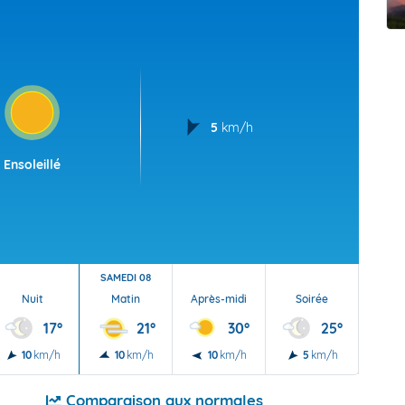
t Futuna
oid
5
km/h
Ensoleillé
SAMEDI 08
Nuit
Matin
Après-midi
Soirée
Nu
17°
21°
30°
25°
10
km/h
10
km/h
10
km/h
5
km/h
5
Comparaison aux normales