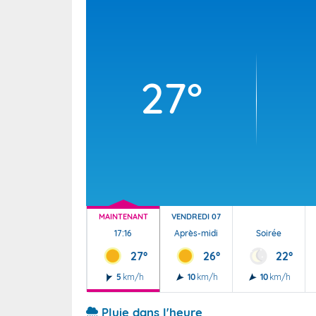
Wallis e
Grand fr
27°
MAINTENANT
VENDREDI 07
17:16
Après-midi
Soirée
27°
26°
22°
5
km/h
10
km/h
10
km/h
Pluie dans l'heure