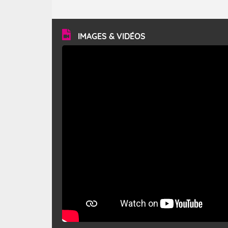
caractéristiques ? Le mistral est un vent régional,
turbulent et généralement sec, pouvant souffler à une
vitesse moyenne de 50 km/h et atteindre 80 à 100 km/h
en rafales, parfois davantage. Il parcourt la basse vallée
du Rhône et la Provence et envahit le littoral
IMAGES & VIDÉOS
méditerranéen à partir de la Camargue.