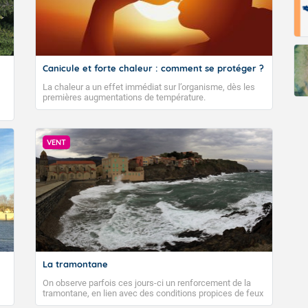
Canicule et forte chaleur : comment se protéger ?
La chaleur a un effet immédiat sur l’organisme, dès les
premières augmentations de température.
VENT
La tramontane
On observe parfois ces jours-ci un renforcement de la
tramontane, en lien avec des conditions propices de feux
de forêt. Mais qu'est-ce que la tramontane ? Quelles sont