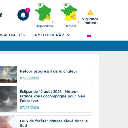
4
Vigilance
météo
Aujourd'hui
Demain
OS ACTUALITÉS
LA MÉTÉO DE A À Z
Articles
ngers
Retour progressif de la chaleur
Phénomènes dangereux de J+2 à J+7
07/08/2026
civile
Avertissement pluies intenses à l'échelle
des communes (Apic)
és
Éclipse du 12 août 2026 : Météo-
Bulletins Marine
France vous accompagne pour bien
l'observer
ateur de
Bulletins d'estimation du risque
d'avalanche
07/08/2026
-pompier
Météo des forêts
Feux de forêts : danger élevé dans le
Vigicrues
Sud