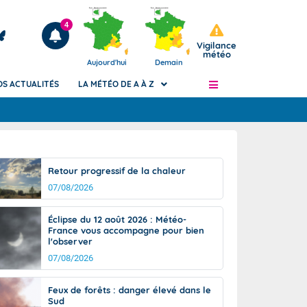
4
Vigilance
météo
Aujourd'hui
Demain
OS ACTUALITÉS
LA MÉTÉO DE A À Z
Articles
ngers
Retour progressif de la chaleur
Phénomènes dangereux de J+2 à J+7
07/08/2026
civile
Avertissement pluies intenses à l'échelle
des communes (Apic)
és
Éclipse du 12 août 2026 : Météo-
Bulletins Marine
France vous accompagne pour bien
l'observer
ateur de
Bulletins d'estimation du risque
d'avalanche
07/08/2026
-pompier
Météo des forêts
Feux de forêts : danger élevé dans le
Vigicrues
Sud