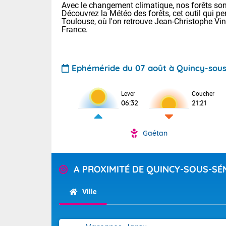
Avec le changement climatique, nos forêts sont
Découvrez la Météo des forêts, cet outil qui pe
Toulouse, où l'on retrouve Jean-Christophe Vi
France.
Ephéméride du 07 août à Quincy-sou
Voici les tem
Lever
Coucher
06:32
21:21
22/14 Paris :
Clermont-Fd :
Limoges : 29/
Gaétan
Lille : 25/15
TENDANCE P
Demain same
Pour la sema
A PROXIMITÉ DE QUINCY-SOUS-SÉ
Très chaud
samedi, 12
Au niveau du 
températures 
Alpes-Marit
Ville
Drôme (26),
Tendance des
(74), Var (8
2026 :