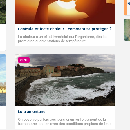
Canicule et forte chaleur : comment se protéger ?
La chaleur a un effet immédiat sur l’organisme, dès les
premières augmentations de température.
VENT
La tramontane
On observe parfois ces jours-ci un renforcement de la
tramontane, en lien avec des conditions propices de feux
de forêt. Mais qu'est-ce que la tramontane ? Quelles sont