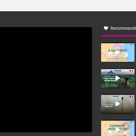
ses caractéristiques ? La tramontane est un vent
turbulent soufflant de secteur nord-ouest à nord, ou ouest
à nord-ouest, dans un secteur qui part du Roussillon à la
vallée de l’Aude et à l’ouest de l’Hérault. L’étymologie de
ce vent vient du latin trasmontanus, signifiant au-delà des
monts, en allusion aux régions montagneuses d’où
Recommandé
provient ce vent.