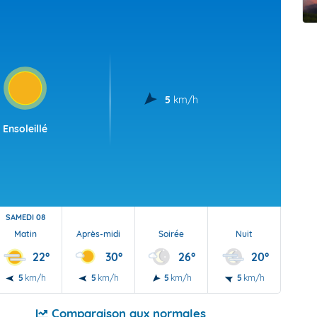
t Futuna
oid
5
km/h
Ensoleillé
SAMEDI 08
Matin
Après-midi
Soirée
Nuit
22°
30°
26°
20°
5
km/h
5
km/h
5
km/h
5
km/h
Comparaison aux normales