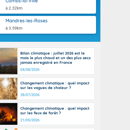
Combs-la-Ville
-France jusque
aison.
sur la Corse.
à 2.32km
des Pyrénées,
. En marge de
Mandres-les-Roses
rection de la
à 3.59km
di. En soirée,
 sur
e thermomètre
squ'à 22 à 24,
Bilan climatique : juillet 2026 est le
culier, sur le
mois le plus chaud et un des plus secs
, hors côtes
jamais enregistré en France
nt 38 ou 39
04/08/2026
Changement climatique : quel impact
sur les vagues de chaleur ?
28/07/2026
Changement climatique : quel impact
sur les feux de forêt ?
21/05/2026