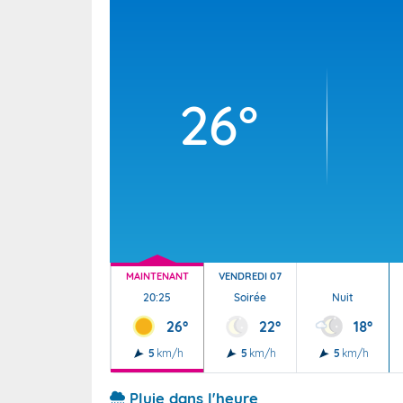
Wallis e
Grand fr
26°
MAINTENANT
VENDREDI 07
20:25
Soirée
Nuit
26°
22°
18°
5
km/h
5
km/h
5
km/h
Pluie dans l'heure