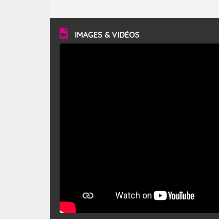
caractéristiques ? Le mistral est un vent régional,
turbulent et généralement sec, pouvant souffler à une
vitesse moyenne de 50 km/h et atteindre 80 à 100 km/h
en rafales, parfois davantage. Il parcourt la basse vallée
du Rhône et la Provence et envahit le littoral
IMAGES & VIDÉOS
méditerranéen à partir de la Camargue.