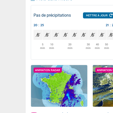
Pas de précipitations
METTRE À JOUR
20 : 25
21 : 
5
10
20
30
40
50
min
min
min
min
min
min
ANIMATION RADAR
ANIMATION 