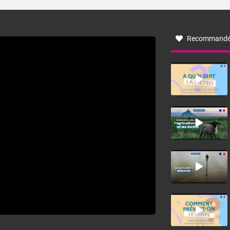
turbulent soufflant de secteur nord-ouest à nord, ou ouest
à nord-ouest, dans un secteur qui part du Roussillon à la
vallée de l’Aude et à l’ouest de l’Hérault. L’étymologie de
ce vent vient du latin trasmontanus, signifiant au-delà des
monts, en allusion aux régions montagneuses d’où
Recommandé
provient ce vent.