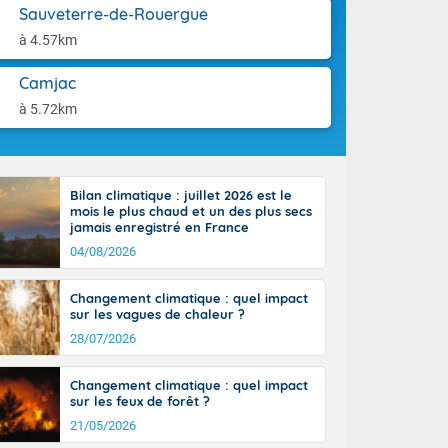
aison.
Sauveterre-de-Rouergue
r l'Occitanie
e puis
à 4.57km
région Midi-
tié nord du
Camjac
rranéen. Les
à 5.72km
-totalité du
et même
Bilan climatique : juillet 2026 est le
mois le plus chaud et un des plus secs
jamais enregistré en France
04/08/2026
Changement climatique : quel impact
sur les vagues de chaleur ?
28/07/2026
Changement climatique : quel impact
sur les feux de forêt ?
21/05/2026