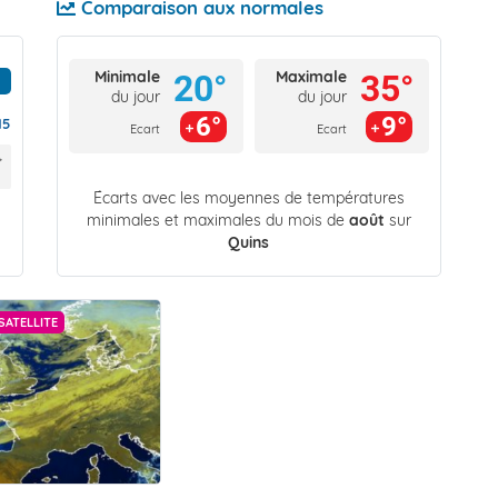
Comparaison aux normales
Minimale
Maximale
20°
35°
du jour
du jour
6°
9°
15
Ecart
Ecart
Écarts avec les moyennes de températures
minimales et maximales du mois de
août
sur
Quins
SATELLITE