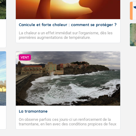
Canicule et forte chaleur : comment se protéger ?
La chaleur a un effet immédiat sur l’organisme, dès les
premières augmentations de température.
VENT
La tramontane
On observe parfois ces jours-ci un renforcement de la
tramontane, en lien avec des conditions propices de feux
de forêt. Mais qu'est-ce que la tramontane ? Quelles sont
ses caractéristiques ? La tramontane est un vent