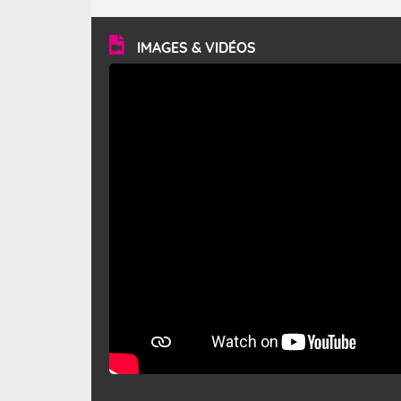
turbulent et généralement sec, pouvant souffler à une
vitesse moyenne de 50 km/h et atteindre 80 à 100 km/h
en rafales, parfois davantage. Il parcourt la basse vallée
du Rhône et la Provence et envahit le littoral
IMAGES & VIDÉOS
méditerranéen à partir de la Camargue.