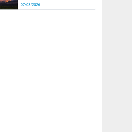
07/08/2026
rée
Nuit
27°
23°
km/h
5
km/h
km/h