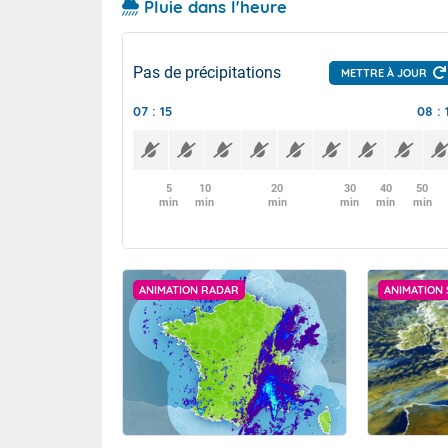
Pluie dans l'heure
Pas de précipitations
METTRE À JOUR
07 : 15
08 : 
5
10
20
30
40
50
min
min
min
min
min
min
ANIMATION RADAR
ANIMATION 