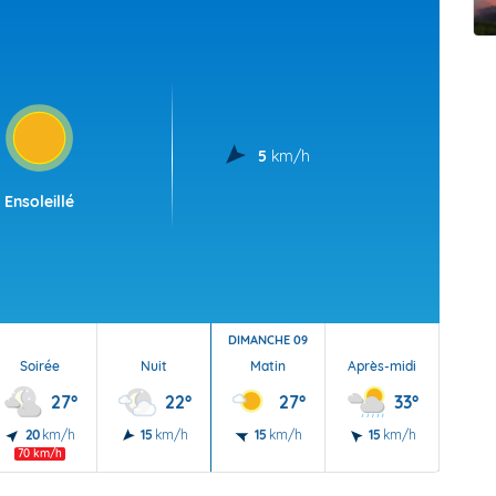
t Futuna
oid
5
km/h
Ensoleillé
DIMANCHE 09
Soirée
Nuit
Matin
Après-midi
Soi
27°
22°
27°
33°
20
km/h
15
km/h
15
km/h
15
km/h
20
70 km/h
85 