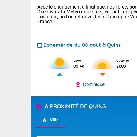
Avec le changement climatique, nos forêts sont
Découvrez la Météo des forêts, cet outil qui pe
Toulouse, où l'on retrouve Jean-Christophe Vi
France.
Ephéméride du 08 août à Quins
Voici les tem
Lever
Coucher
31 Lyon : 35 
06:46
21:08
: 32 Nancy : 
31 Lille : 28 
Dominique
Aujourd'hui 
TENDANCE P
Très chaud
Pour la sema
A PROXIMITÉ DE QUINS
En matinée, le
Au niveau du 
températures 
aux Hauts-de-F
Ville
Corse. L'aprè
Tendance des
Pyrénées, la
2026 :
Les orages py