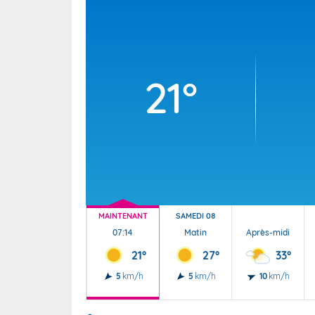
Wallis e
Grand fr
21°
MAINTENANT
SAMEDI 08
07:14
Matin
Après-midi
21°
27°
33°
5
km/h
5
km/h
10
km/h