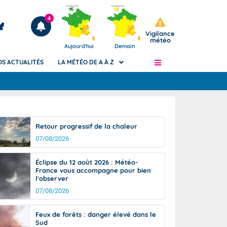
4
Vigilance
météo
Aujourd'hui
Demain
OS ACTUALITÉS
LA MÉTÉO DE A À Z
Articles
ngers
Retour progressif de la chaleur
Phénomènes dangereux de J+2 à J+7
07/08/2026
civile
Avertissement pluies intenses à l'échelle
des communes (Apic)
és
Éclipse du 12 août 2026 : Météo-
Bulletins Marine
France vous accompagne pour bien
l'observer
ateur de
Bulletins d'estimation du risque
d'avalanche
07/08/2026
-pompier
Météo des forêts
Feux de forêts : danger élevé dans le
Vigicrues
Sud