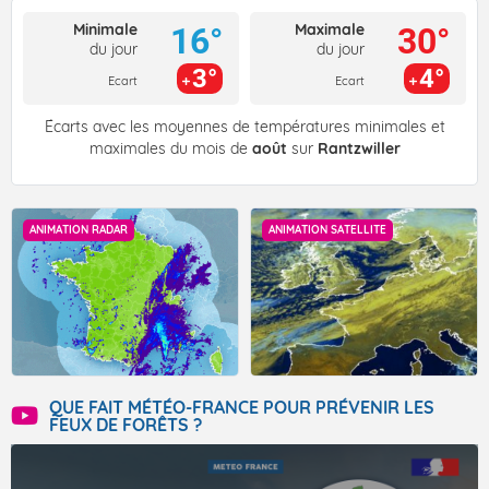
Minimale
Maximale
16°
30°
du jour
du jour
3°
4°
Ecart
Ecart
Écarts avec les moyennes de températures minimales et
maximales du mois de
août
sur
Rantzwiller
ANIMATION RADAR
ANIMATION SATELLITE
QUE FAIT MÉTÉO-FRANCE POUR PRÉVENIR LES
FEUX DE FORÊTS ?