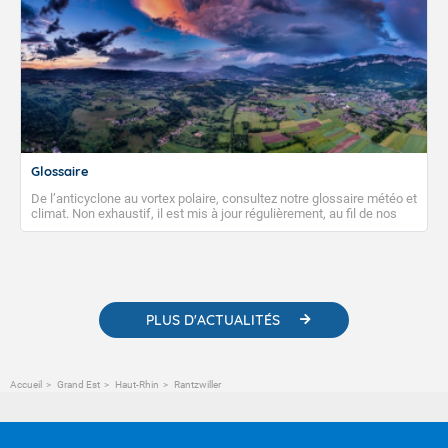
Glossaire
De l’anticyclone au vortex polaire, consultez notre glossaire météo et
climat. Non exhaustif, il est mis à jour régulièrement, au fil de nos
publications. Vous y trouverez également des liens utiles vers nos
contenus pédagogiques concernant les phénomènes
météorologiques et des informations scientifiques sur le
changement climatique.
PLUS D'ACTUALITÉS
Accueil
Grand Est
Haut-Rhin
Rantzwiller