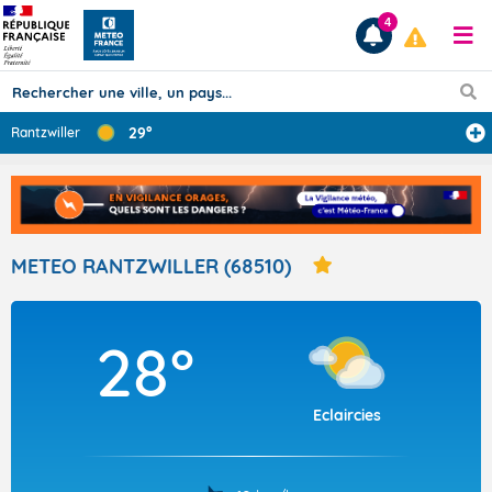
4
29°
Rantzwiller
Prévisions
TOUS LES RÉSULTATS
METEO RANTZWILLER (68510)
Articles
28°
Eclaircies