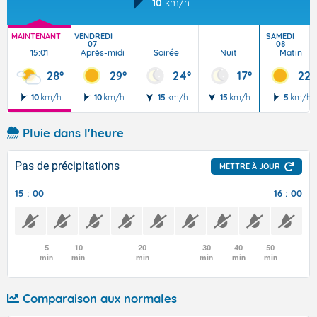
10
km/h
MAINTENANT
VENDREDI
SAMEDI
07
08
15:01
Après-midi
Soirée
Nuit
Matin
28°
29°
24°
17°
22°
10
km/h
10
km/h
15
km/h
15
km/h
5
km/h
Pluie dans l'heure
Pas de précipitations
METTRE À JOUR
15 : 00
16 : 00
5
10
20
30
40
50
min
min
min
min
min
min
Comparaison aux normales