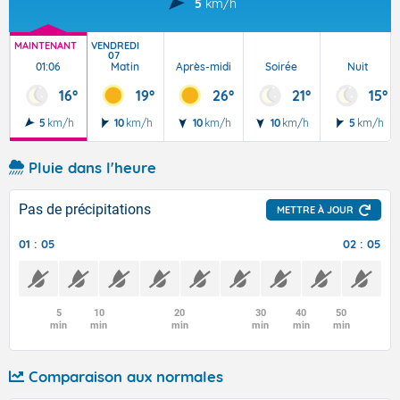
5
km/h
MAINTENANT
VENDREDI
07
01:06
Matin
Après-midi
Soirée
Nuit
16°
19°
26°
21°
15°
5
km/h
10
km/h
10
km/h
10
km/h
5
km/h
Pluie dans l'heure
Pas de précipitations
METTRE À JOUR
01 : 05
02 : 05
5
10
20
30
40
50
min
min
min
min
min
min
Comparaison aux normales