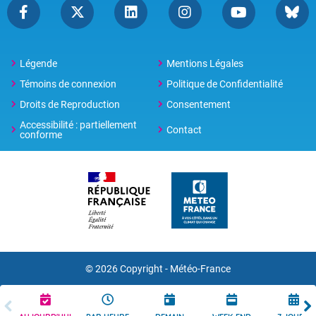
Légende
Mentions Légales
Témoins de connexion
Politique de Confidentialité
Droits de Reproduction
Consentement
Accessibilité : partiellement
Contact
conforme
© 2026 Copyright -
Météo-France