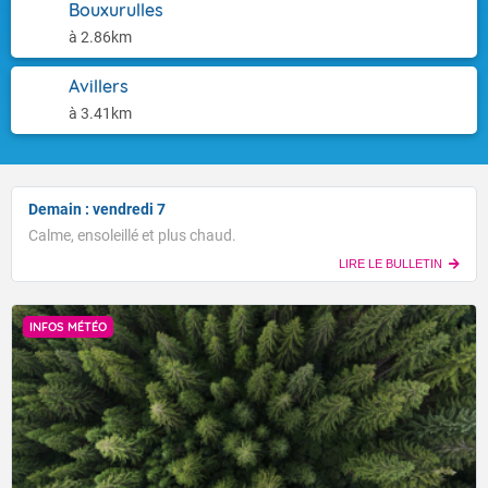
Bouxurulles
à 2.86km
Avillers
à 3.41km
Demain : vendredi 7
Calme, ensoleillé et plus chaud.
LIRE LE BULLETIN
INFOS MÉTÉO