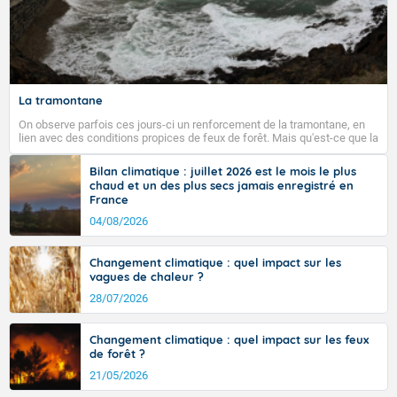
La tramontane
On observe parfois ces jours-ci un renforcement de la tramontane, en
lien avec des conditions propices de feux de forêt. Mais qu'est-ce que la
tramontane ? Quelles sont ses caractéristiques ? La tramontane est un
vent turbulent soufflant de secteur nord-ouest à nord, ou ouest à nord-
Bilan climatique : juillet 2026 est le mois le plus
ouest, dans un secteur qui part du Roussillon à la vallée de l’Aude et à
chaud et un des plus secs jamais enregistré en
l’ouest de l’Hérault. L’étymologie de ce vent vient du latin trasmontanus,
France
signifiant au-delà des monts, en allusion aux régions montagneuses
d’où provient ce vent.
04/08/2026
Changement climatique : quel impact sur les
vagues de chaleur ?
28/07/2026
Changement climatique : quel impact sur les feux
de forêt ?
21/05/2026