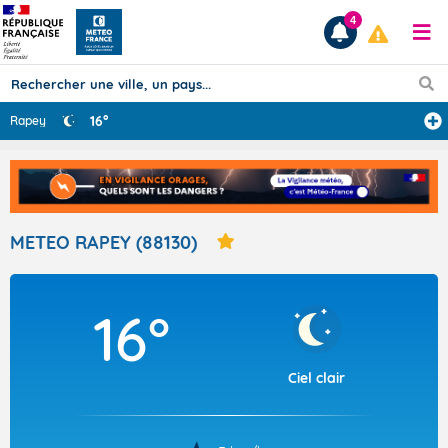
4
16°
Rapey
Prévisions
TOUS LES RÉSULTATS
METEO RAPEY (88130)
Articles
16°
Ciel clair