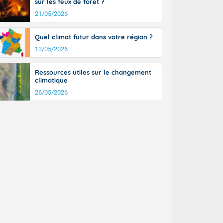
sur les feux de forêt ?
a Picardie aux
 nouveaux
21/05/2026
également du
rénées
Quel climat futur dans votre région ?
dées peuvent
13/05/2026
eur nord-
, les rafales
Ressources utiles sur le changement
t
climatique
la Grande
26/05/2026
e et sur le
n basse vallée