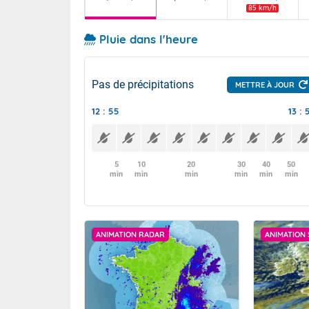
85 km/h
Pluie dans l'heure
Pas de précipitations
METTRE À JOUR
12 : 55
13 : 
5
10
20
30
40
50
min
min
min
min
min
min
ANIMATION RADAR
ANIMATION 