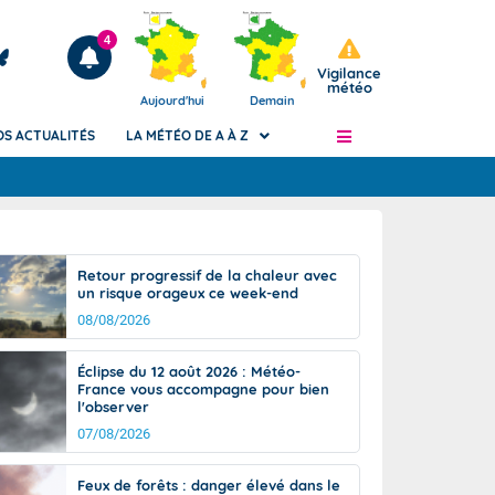
4
Vigilance
météo
Aujourd'hui
Demain
OS ACTUALITÉS
LA MÉTÉO DE A À Z
Articles
ngers
Retour progressif de la chaleur avec
Phénomènes dangereux de J+2 à J+7
un risque orageux ce week-end
civile
Avertissement pluies intenses à l'échelle
08/08/2026
des communes (Apic)
és
Bulletins Marine
Éclipse du 12 août 2026 : Météo-
France vous accompagne pour bien
ateur de
Bulletins d'estimation du risque
l'observer
d'avalanche
07/08/2026
-pompier
Météo des forêts
Vigicrues
Feux de forêts : danger élevé dans le