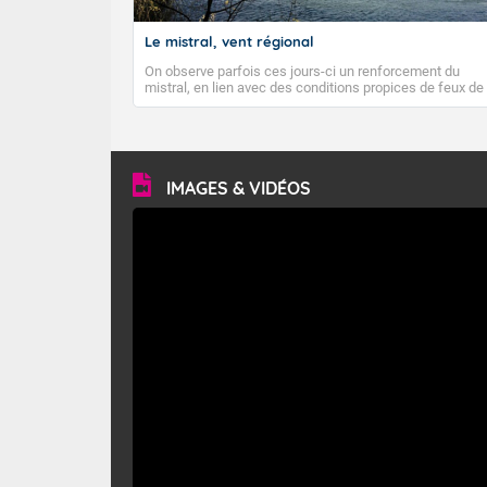
Le mistral, vent régional
On observe parfois ces jours-ci un renforcement du
mistral, en lien avec des conditions propices de feux de
forêt. Mais qu'est-ce que le mistral ? Quelles sont ses
caractéristiques ? Le mistral est un vent régional,
turbulent et généralement sec, pouvant souffler à une
vitesse moyenne de 50 km/h et atteindre 80 à 100 km/h
en rafales, parfois davantage. Il parcourt la basse vallée
du Rhône et la Provence et envahit le littoral
IMAGES & VIDÉOS
méditerranéen à partir de la Camargue.