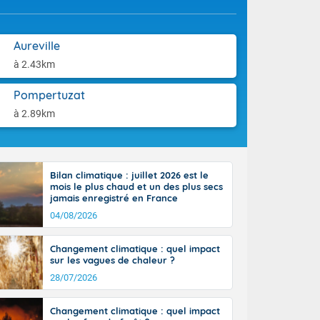
aison.
perdant de
e reste du
Aureville
es orages
à 2.43km
nt le rivage
us virulents
Pompertuzat
 nord, des
à 2.89km
mineux et
nise sur le
vec localement
avec de la
indre 90 à 110
Bilan climatique : juillet 2026 est le
tes de Manche
mois le plus chaud et un des plus secs
jamais enregistré en France
 pays, avec
a Garonne.
04/08/2026
Changement climatique : quel impact
sur les vagues de chaleur ?
28/07/2026
ne Rhône-
es entrées
Changement climatique : quel impact