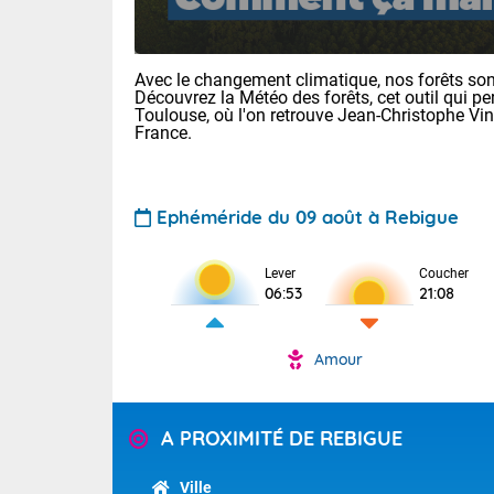
Avec le changement climatique, nos forêts sont
Découvrez la Météo des forêts, cet outil qui pe
Toulouse, où l'on retrouve Jean-Christophe Vi
France.
Voici les tem
Ephéméride du 09 août à Rebigue
: 20/27 Paris
Clermont-Fd :
Limoges : 24/
Lever
Coucher
06:53
21:08
Lille : 24/34
TENDANCE P
Cet après-mi
Amour
Pour la sema
Temps orag
départemen
Les températu
sensible, auc
(47), Pyrén
A PROXIMITÉ DE REBIGUE
Garonne (82
Tendance des
Alpes-Marit
septembre 20
Drôme (26),
Ville