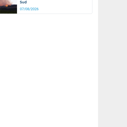
Sud
07/08/2026
it
23°
km/h