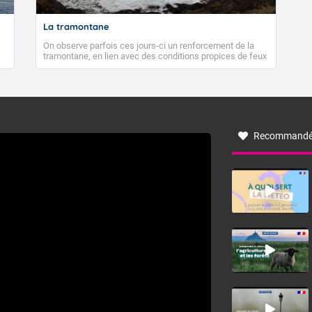
La tramontane
On observe parfois ces jours-ci un renforcement de la
tramontane, en lien avec des conditions propices de feux
de forêt. Mais qu'est-ce que la tramontane ? Quelles sont
ses caractéristiques ? La tramontane est un vent
turbulent soufflant de secteur nord-ouest à nord, ou ouest
à nord-ouest, dans un secteur qui part du Roussillon à la
vallée de l’Aude et à l’ouest de l’Hérault. L’étymologie de
ce vent vient du latin trasmontanus, signifiant au-delà des
monts, en allusion aux régions montagneuses d’où
Recommandé
provient ce vent.