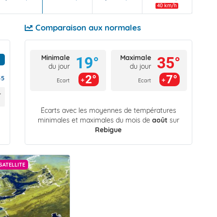
40 km/h
Comparaison aux normales
Minimale
Maximale
19°
35°
du jour
du jour
2°
7°
55
Ecart
Ecart
Écarts avec les moyennes de températures
minimales et maximales du mois de
août
sur
Rebigue
SATELLITE