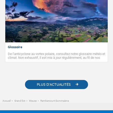
Glossaire
De l’anticyclone au vortex polaire, consultez notre glossaire météo et
climat. Non exhaustif, il est mis à jour régulièrement, au fil de nos
publications. Vous y trouverez également des liens utiles vers nos
contenus pédagogiques concernant les phénomènes
météorologiques et des informations scientifiques sur le
changement climatique.
PLUS D'ACTUALITÉS
Accueil
Grand Est
Meuse
Rembercourt-Sommaisne