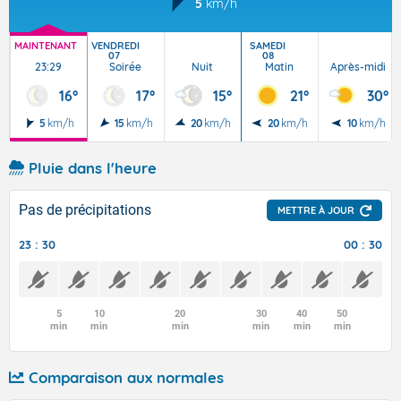
5
km/h
MAINTENANT
VENDREDI
SAMEDI
07
08
23:29
Soirée
Nuit
Matin
Après-midi
16°
17°
15°
21°
30°
5
km/h
15
km/h
20
km/h
20
km/h
10
km/h
Pluie dans l'heure
Pas de précipitations
METTRE À JOUR
23 : 30
00 : 30
5
10
20
30
40
50
min
min
min
min
min
min
Comparaison aux normales