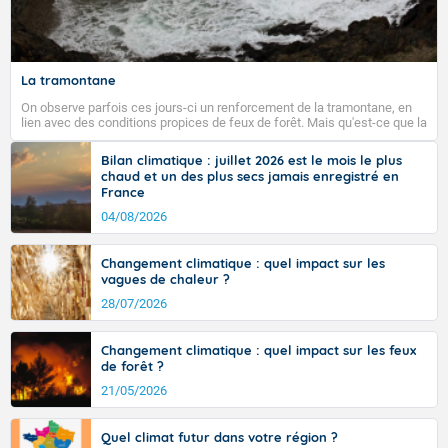
La tramontane
On observe parfois ces jours-ci un renforcement de la tramontane, en
lien avec des conditions propices de feux de forêt. Mais qu'est-ce que la
tramontane ? Quelles sont ses caractéristiques ? La tramontane est un
vent turbulent soufflant de secteur nord-ouest à nord, ou ouest à nord-
Bilan climatique : juillet 2026 est le mois le plus
ouest, dans un secteur qui part du Roussillon à la vallée de l’Aude et à
chaud et un des plus secs jamais enregistré en
l’ouest de l’Hérault. L’étymologie de ce vent vient du latin trasmontanus,
France
signifiant au-delà des monts, en allusion aux régions montagneuses
d’où provient ce vent.
04/08/2026
Changement climatique : quel impact sur les
vagues de chaleur ?
28/07/2026
Changement climatique : quel impact sur les feux
de forêt ?
21/05/2026
Quel climat futur dans votre région ?