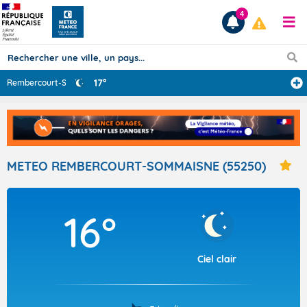
4
17°
Rembercourt-Som
...
Prévisions
TOUS LES RÉSULTATS
METEO REMBERCOURT-SOMMAISNE (55250)
Articles
16°
Ciel clair