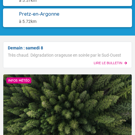
à 5.57km
Pretz-en-Argonne
à 5.72km
Demain : samedi 8
Très chaud. Dégradation orageuse en soirée par le Sud-Ouest
LIRE LE BULLETIN
INFOS MÉTÉO