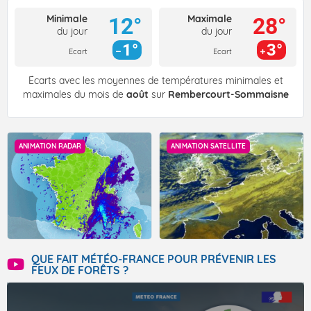
Minimale
Maximale
12°
28°
du jour
du jour
1°
3°
Ecart
Ecart
Écarts avec les moyennes de températures minimales et
maximales du mois de
août
sur
Rembercourt-Sommaisne
ANIMATION RADAR
ANIMATION SATELLITE
QUE FAIT MÉTÉO-FRANCE POUR PRÉVENIR LES
FEUX DE FORÊTS ?