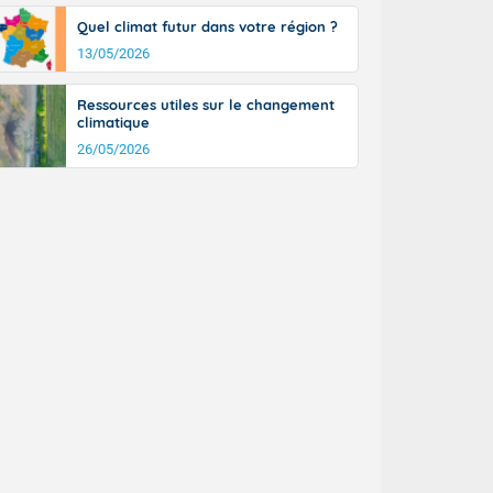
a Picardie aux
Quel climat futur dans votre région ?
 nouveaux
également du
13/05/2026
rénées
dées peuvent
Ressources utiles sur le changement
eur nord-
climatique
, les rafales
26/05/2026
t
la Grande
e et sur le
n basse vallée