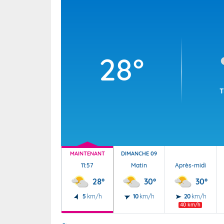
Wallis e
Grand fr
28°
T
MAINTENANT
DIMANCHE 09
11:57
Matin
Après-midi
28°
30°
30°
5
km/h
10
km/h
20
km/h
40 km/h