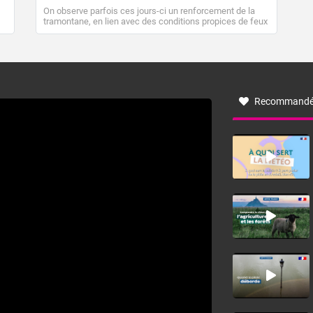
On observe parfois ces jours-ci un renforcement de la
tramontane, en lien avec des conditions propices de feux
de forêt. Mais qu'est-ce que la tramontane ? Quelles sont
ses caractéristiques ? La tramontane est un vent
turbulent soufflant de secteur nord-ouest à nord, ou ouest
à nord-ouest, dans un secteur qui part du Roussillon à la
vallée de l’Aude et à l’ouest de l’Hérault. L’étymologie de
ce vent vient du latin trasmontanus, signifiant au-delà des
monts, en allusion aux régions montagneuses d’où
Recommandé
provient ce vent.