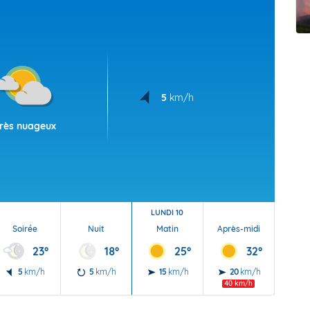
t Futuna
oid
5
km/h
rès nuageux
LUNDI 10
Soirée
Nuit
Matin
Après-midi
Soi
23°
18°
25°
32°
5
km/h
5
km/h
15
km/h
20
km/h
15
40 km/h