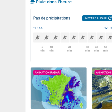
Pluie dans l'heure
Pas de précipitations
METTRE À JOUR
11 : 55
12 : 
5
10
20
30
40
50
min
min
min
min
min
min
ANIMATION RADAR
ANIMATION 