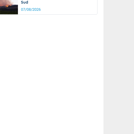
Sud
07/08/2026
rée
Nuit
24°
19°
km/h
10
km/h