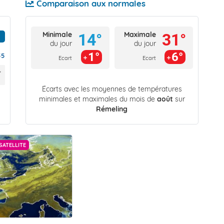
Comparaison aux normales
Minimale
Maximale
14°
31°
du jour
du jour
1°
6°
55
Ecart
Ecart
Écarts avec les moyennes de températures
minimales et maximales du mois de
août
sur
Rémeling
SATELLITE