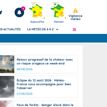
4
Vigilance
météo
Aujourd'hui
Demain
OS ACTUALITÉS
LA MÉTÉO DE A À Z
Articles
ngers
Retour progressif de la chaleur avec
Phénomènes dangereux de J+2 à J+7
un risque orageux ce week-end
civile
Avertissement pluies intenses à l'échelle
08/08/2026
des communes (Apic)
és
Bulletins Marine
Éclipse du 12 août 2026 : Météo-
France vous accompagne pour bien
ateur de
Bulletins d'estimation du risque
l'observer
d'avalanche
07/08/2026
-pompier
Météo des forêts
Vigicrues
Feux de forêts : danger élevé dans le