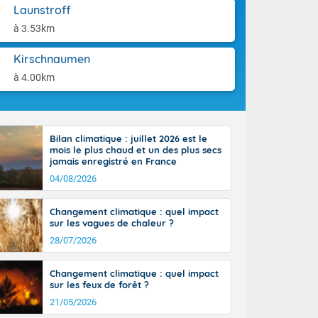
aison.
Launstroff
à 3.53km
perdant de
e reste du
es orages
Kirschnaumen
nt le rivage
à 4.00km
us virulents
 nord, des
mineux et
nise sur le
Bilan climatique : juillet 2026 est le
vec localement
mois le plus chaud et un des plus secs
avec de la
jamais enregistré en France
indre 90 à 110
04/08/2026
tes de Manche
 pays, avec
Changement climatique : quel impact
a Garonne.
sur les vagues de chaleur ?
28/07/2026
Changement climatique : quel impact
sur les feux de forêt ?
ne Rhône-
21/05/2026
es entrées