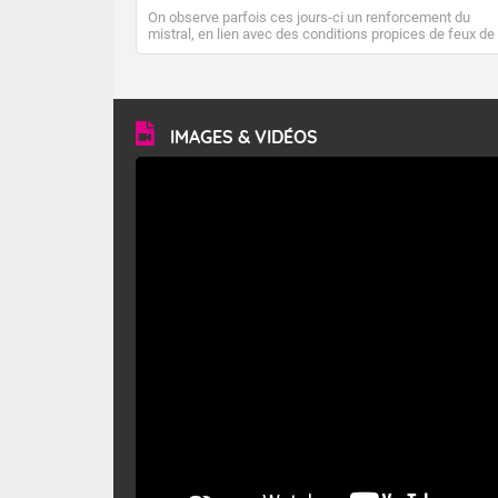
On observe parfois ces jours-ci un renforcement du
mistral, en lien avec des conditions propices de feux de
forêt. Mais qu'est-ce que le mistral ? Quelles sont ses
caractéristiques ? Le mistral est un vent régional,
turbulent et généralement sec, pouvant souffler à une
vitesse moyenne de 50 km/h et atteindre 80 à 100 km/h
en rafales, parfois davantage. Il parcourt la basse vallée
du Rhône et la Provence et envahit le littoral
IMAGES & VIDÉOS
méditerranéen à partir de la Camargue.