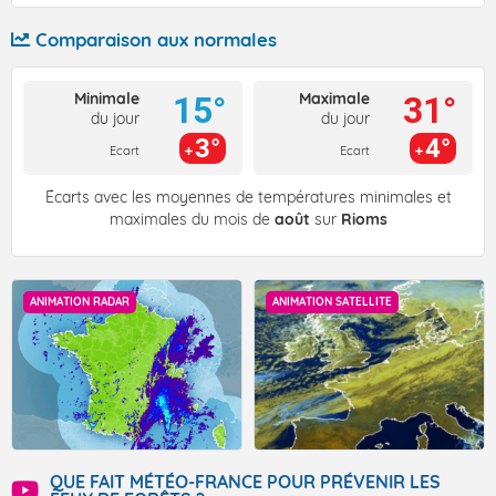
Comparaison aux normales
Minimale
Maximale
15°
31°
du jour
du jour
3°
4°
Ecart
Ecart
Écarts avec les moyennes de températures minimales et
maximales du mois de
août
sur
Rioms
ANIMATION RADAR
ANIMATION SATELLITE
QUE FAIT MÉTÉO-FRANCE POUR PRÉVENIR LES