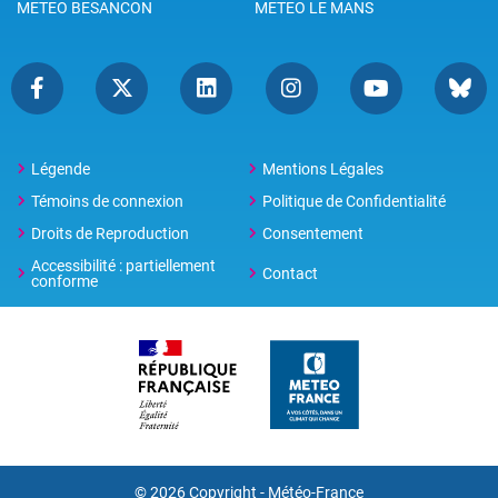
METEO BESANCON
METEO LE MANS
Légende
Mentions Légales
Témoins de connexion
Politique de Confidentialité
Droits de Reproduction
Consentement
Accessibilité : partiellement
Contact
conforme
© 2026 Copyright -
Météo-France