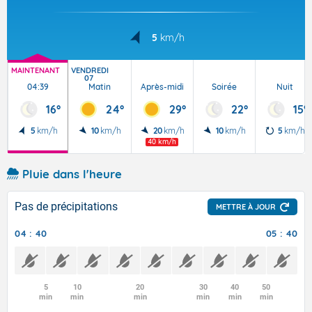
5
km/h
MAINTENANT
VENDREDI
07
04:39
Matin
Après-midi
Soirée
Nuit
16°
24°
29°
22°
15°
5
km/h
10
km/h
20
km/h
10
km/h
5
km/h
40 km/h
Pluie dans l'heure
Pas de précipitations
METTRE À JOUR
04 : 40
05 : 40
5
10
20
30
40
50
min
min
min
min
min
min