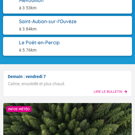
Mévouillon
à 3.53km
Saint-Auban-sur-l'Ouvèze
à 3.84km
Le Poët-en-Percip
à 5.76km
Demain : vendredi 7
Calme, ensoleillé et plus chaud.
LIRE LE BULLETIN
INFOS MÉTÉO