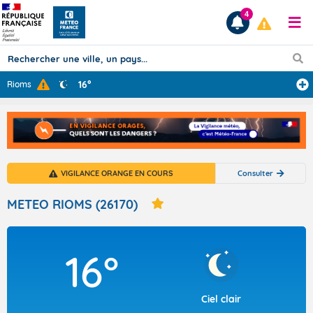
4
16°
Rioms
Prévisions
TOUS LES RÉSULTATS
VIGILANCE ORANGE EN COURS
Consulter
Articles
METEO RIOMS (26170)
16°
Ciel clair