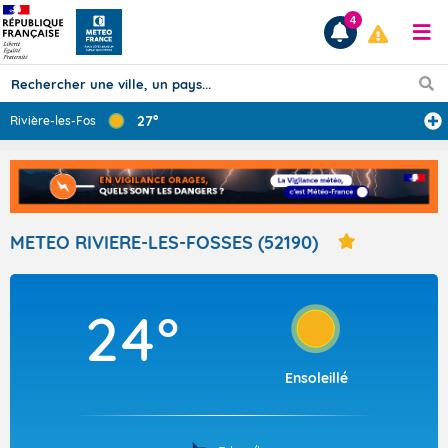
4
27°
Rivière-les-Fos
...
Prévisions
TOUS LES RÉSULTATS
METEO RIVIERE-LES-FOSSES (52190)
Articles
24°
Ensoleillé