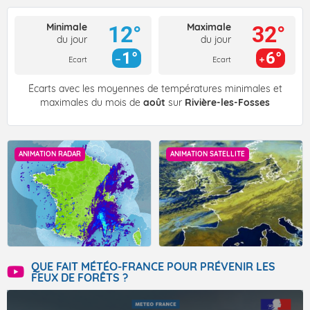
Minimale
Maximale
12°
32°
du jour
du jour
1°
6°
Ecart
Ecart
Écarts avec les moyennes de températures minimales et
maximales du mois de
août
sur
Rivière-les-Fosses
ANIMATION RADAR
ANIMATION SATELLITE
QUE FAIT MÉTÉO-FRANCE POUR PRÉVENIR LES
FEUX DE FORÊTS ?