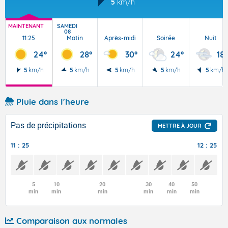
5
km/h
MAINTENANT
SAMEDI
08
11:25
Matin
Après-midi
Soirée
Nuit
24°
28°
30°
24°
18°
5
km/h
5
km/h
5
km/h
5
km/h
5
km/h
Pluie dans l'heure
Pas de précipitations
METTRE À JOUR
11 : 25
12 : 25
5
10
20
30
40
50
min
min
min
min
min
min
Comparaison aux normales