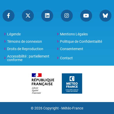
Légende
Mentions Légales
Témoins de connexion
Politique de Confidentialité
Droits de Reproduction
Consentement
Accessibilité : partiellement
Contact
conforme
© 2026 Copyright -
Météo-France