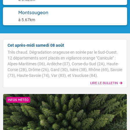
Montsaugeon
à 5.67km
Cet après-midi samedi 08 août
Très chaud. Dégradation orageuse en soirée par le Sud-Ouest.
12 départements sont placés en vigilance orange "Canicule" :
Alpes-Maritimes (06), Ardèche (07), Corse-du-Sud (2A), Haute-
Corse (2B), Drôme (26), Gard (30), Isère (38), Rhône (69), Savoie
(73), Haute-Savoie (74), Var (83), et Vaucluse (84).
LIRE LE BULLETIN
INFOS MÉTÉO