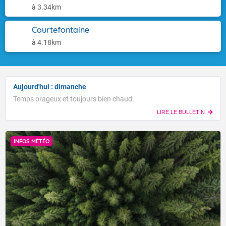
à 3.34km
Courtefontaine
à 4.18km
Aujourd'hui : dimanche
Temps orageux et toujours bien chaud.
LIRE LE BULLETIN
INFOS MÉTÉO