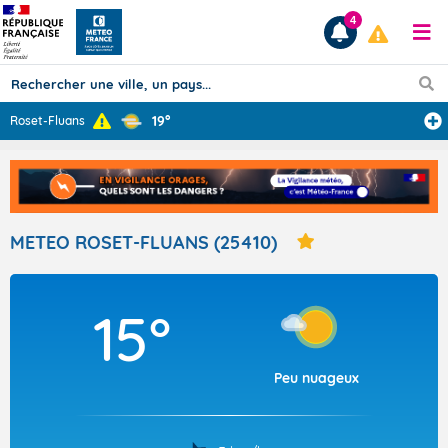
4
19°
Roset-Fluans
Prévisions
TOUS LES RÉSULTATS
METEO ROSET-FLUANS (25410)
Articles
15°
Peu nuageux