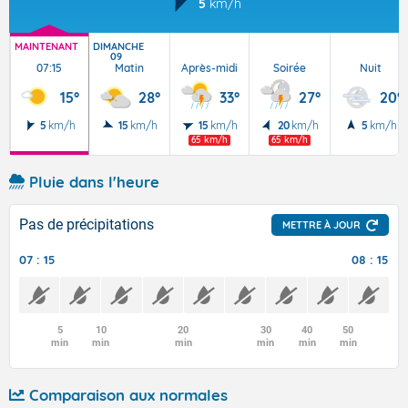
5
km/h
MAINTENANT
DIMANCHE
09
07:15
Matin
Après-midi
Soirée
Nuit
15°
28°
33°
27°
20°
5
km/h
15
km/h
15
km/h
20
km/h
5
km/h
65 km/h
65 km/h
Pluie dans l'heure
Pas de précipitations
METTRE À JOUR
07 : 15
08 : 15
5
10
20
30
40
50
min
min
min
min
min
min
Comparaison aux normales