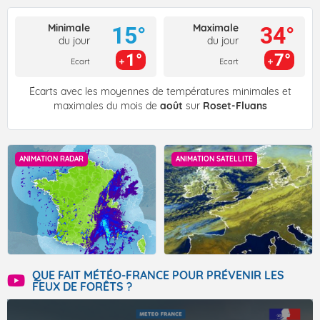
Minimale
Maximale
15°
34°
du jour
du jour
1°
7°
Ecart
Ecart
Écarts avec les moyennes de températures minimales et
maximales du mois de
août
sur
Roset-Fluans
ANIMATION RADAR
ANIMATION SATELLITE
QUE FAIT MÉTÉO-FRANCE POUR PRÉVENIR LES
FEUX DE FORÊTS ?