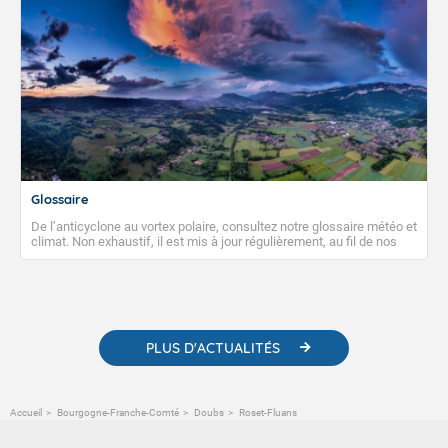
Glossaire
De l’anticyclone au vortex polaire, consultez notre glossaire météo et
climat. Non exhaustif, il est mis à jour régulièrement, au fil de nos
publications. Vous y trouverez également des liens utiles vers nos
contenus pédagogiques concernant les phénomènes
météorologiques et des informations scientifiques sur le
changement climatique.
PLUS D'ACTUALITÉS
Accueil
Bourgogne-Franche-Comté
Doubs
Roset-Fluans