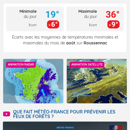
Minimale
Maximale
19°
36°
du jour
du jour
6°
9°
Ecart
Ecart
Écarts avec les moyennes de températures minimales et
maximales du mois de
août
sur
Roussennac
ANIMATION RADAR
ANIMATION SATELLITE
QUE FAIT MÉTÉO-FRANCE POUR PRÉVENIR LES
FEUX DE FORÊTS ?