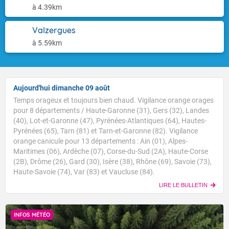
à 4.39km
Valzergues
à 5.59km
Aujourd'hui dimanche 09 août
Temps orageux et toujours bien chaud. Vigilance orange orages
pour 8 départements / Haute-Garonne (31), Gers (32), Landes
(40), Lot-et-Garonne (47), Pyrénées-Atlantiques (64), Hautes-
Pyrénées (65), Tarn (81) et Tarn-et-Garonne (82). Vigilance
orange canicule pour 13 départements : Ain (01), Alpes-
Maritimes (06), Ardèche (07), Corse-du-Sud (2A), Haute-Corse
(2B), Drôme (26), Gard (30), Isère (38), Rhône (69), Savoie (73),
Haute-Savoie (74), Var (83) et Vaucluse (84).
LIRE LE BULLETIN
INFOS MÉTÉO