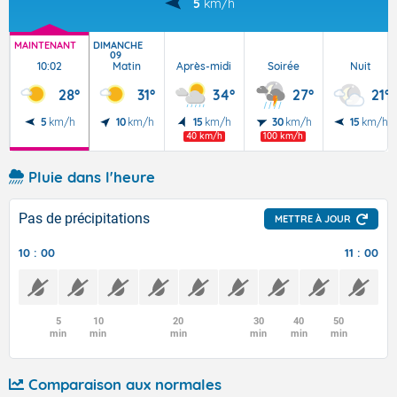
5
km/h
MAINTENANT
DIMANCHE
09
10:02
Matin
Après-midi
Soirée
Nuit
28°
31°
34°
27°
21°
5
km/h
10
km/h
15
km/h
30
km/h
15
km/h
40 km/h
100 km/h
Pluie dans l'heure
Pas de précipitations
METTRE À JOUR
10 : 00
11 : 00
5
10
20
30
40
50
min
min
min
min
min
min
Comparaison aux normales