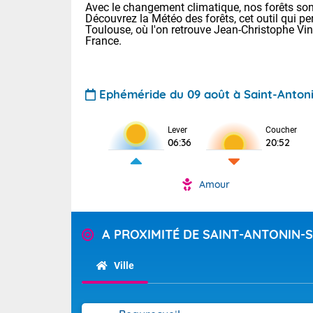
Avec le changement climatique, nos forêts sont
Découvrez la Météo des forêts, cet outil qui pe
Toulouse, où l'on retrouve Jean-Christophe Vi
France.
Ephéméride du 09 août à Saint-Anton
Voici les tem
Lever
Coucher
06:36
20:52
: 12/27 Paris
Clermont-Fd :
Limoges : 21/
Amour
Lille : 16/34
TENDANCE P
Aujourd'hui 
Pour la sema
A PROXIMITÉ DE SAINT-ANTONIN-
Temps orag
départemen
Les températu
sensible, auc
(47), Pyrén
Ville
Garonne (82
Tendance des
Alpes-Marit
septembre 20
Drôme (26),