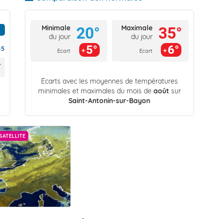
Minimale
Maximale
20°
35°
du jour
du jour
5°
6°
45
Ecart
Ecart
Écarts avec les moyennes de températures
minimales et maximales du mois de
août
sur
Saint-Antonin-sur-Bayon
SATELLITE