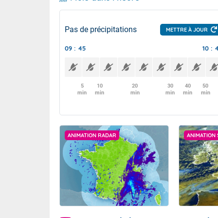
Pas de précipitations
METTRE À JOUR
09 : 45
10 : 
5
10
20
30
40
50
min
min
min
min
min
min
ANIMATION RADAR
ANIMATION 