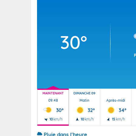
Wallis e
Grand fr
30°
MAINTENANT
DIMANCHE 09
09:48
Matin
Après-midi
30°
32°
34°
10
km/h
10
km/h
15
km/h
Pluie dans l'heure