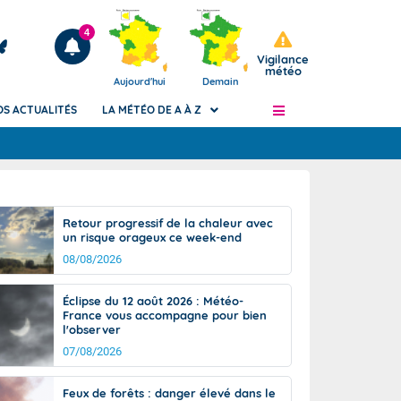
4
Vigilance
météo
Aujourd'hui
Demain
OS ACTUALITÉS
LA MÉTÉO DE A À Z
Articles
ngers
Retour progressif de la chaleur avec
Phénomènes dangereux de J+2 à J+7
un risque orageux ce week-end
civile
Avertissement pluies intenses à l'échelle
08/08/2026
des communes (Apic)
és
Bulletins Marine
Éclipse du 12 août 2026 : Météo-
France vous accompagne pour bien
ateur de
Bulletins d'estimation du risque
l'observer
d'avalanche
07/08/2026
-pompier
Météo des forêts
Vigicrues
Feux de forêts : danger élevé dans le