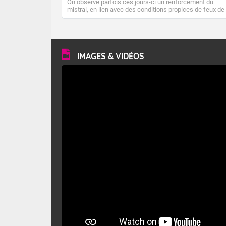
On observe parfois ces jours-ci un renforcement du
mistral, en lien avec des conditions propices de feux de
forêt. Mais qu'est-ce que le mistral ? Quelles sont ses
caractéristiques ? Le mistral est un vent régional,
turbulent et généralement sec, pouvant souffler à une
vitesse moyenne de 50 km/h et atteindre 80 à 100 km/h
en rafales, parfois davantage. Il parcourt la basse vallée
du Rhône et la Provence et envahit le littoral
IMAGES & VIDÉOS
méditerranéen à partir de la Camargue.