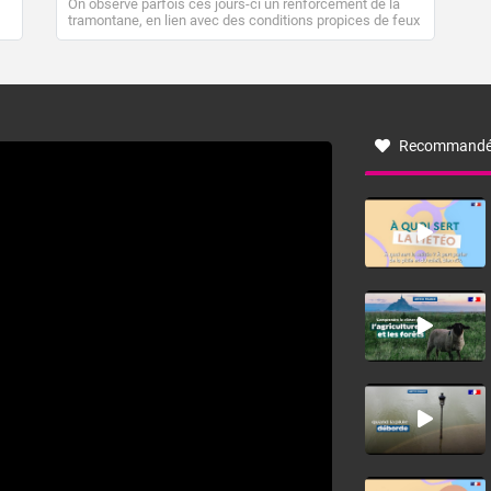
On observe parfois ces jours-ci un renforcement de la
tramontane, en lien avec des conditions propices de feux
de forêt. Mais qu'est-ce que la tramontane ? Quelles sont
ses caractéristiques ? La tramontane est un vent
turbulent soufflant de secteur nord-ouest à nord, ou ouest
à nord-ouest, dans un secteur qui part du Roussillon à la
vallée de l’Aude et à l’ouest de l’Hérault. L’étymologie de
ce vent vient du latin trasmontanus, signifiant au-delà des
monts, en allusion aux régions montagneuses d’où
Recommandé
provient ce vent.