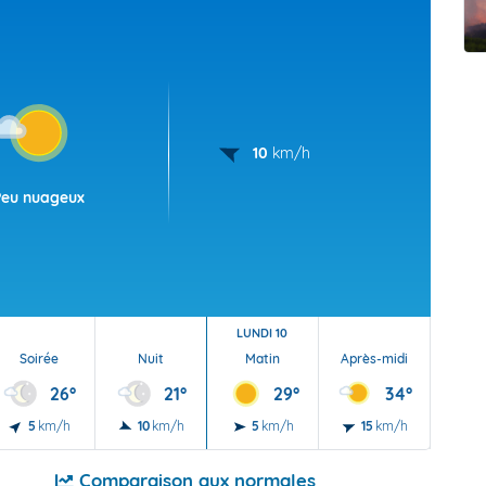
t Futuna
oid
10
km/h
Peu nuageux
LUNDI 10
Soirée
Nuit
Matin
Après-midi
Soi
26°
21°
29°
34°
5
km/h
10
km/h
5
km/h
15
km/h
5
Comparaison aux normales