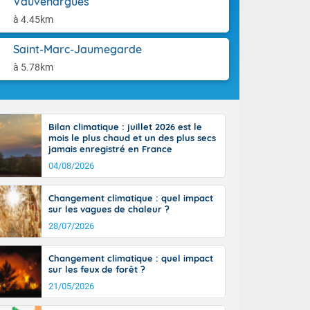
Vauvenargues
aison.
à 4.45km
e-Aquitaine,
 Loire, l'Île-
Saint-Marc-Jaumegarde
ieux se décale
à 5.78km
 circulent le
installés aux
tendues sur
lus voilé sur
incipalement
Bilan climatique : juillet 2026 est le
mois le plus chaud et un des plus secs
 littoral
jamais enregistré en France
ral vers le
04/08/2026
sinon le ciel
e nouvelle
, donnant de
Changement climatique : quel impact
et
sur les vagues de chaleur ?
Côté
28/07/2026
mprises entre
 17 en Anjou.
Changement climatique : quel impact
açade
sur les feux de forêt ?
des pointes
21/05/2026