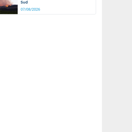
Sud
07/08/2026
rée
Nuit
26°
23°
km/h
5
km/h