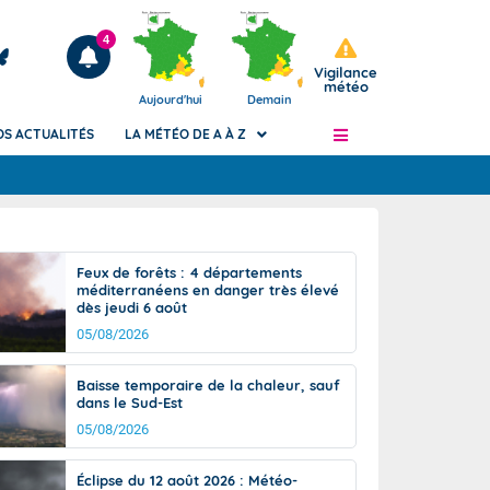
4
Vigilance
météo
Aujourd'hui
Demain
OS ACTUALITÉS
LA MÉTÉO DE A À Z
Articles
ngers
Feux de forêts : 4 départements
Phénomènes dangereux de J+2 à J+7
méditerranéens en danger très élevé
civile
dès jeudi 6 août
Avertissement pluies intenses à l'échelle
des communes (Apic)
05/08/2026
és
Bulletins Marine
Baisse temporaire de la chaleur, sauf
ateur de
Bulletins d'estimation du risque
dans le Sud-Est
d'avalanche
05/08/2026
-pompier
Météo des forêts
Vigicrues
Éclipse du 12 août 2026 : Météo-