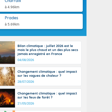
Charraix
la Garonne.
aison.
un débordement
à 4.96km
n ensoleillée,
 nuages
Prades
sionner une
à 5.69km
lpes
iques, le vent
et tramontane
 L'après-midi,
Bilan climatique : juillet 2026 est le
e-Alpes avec
mois le plus chaud et un des plus secs
r. Du nord de
jamais enregistré en France
0 degrés dans
04/08/2026
Changement climatique : quel impact
sur les vagues de chaleur ?
28/07/2026
Changement climatique : quel impact
sur les feux de forêt ?
21/05/2026