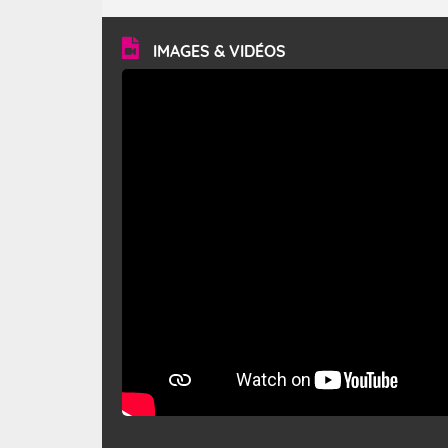
turbulent et généralement sec, pouvant souffler à une
vitesse moyenne de 50 km/h et atteindre 80 à 100 km/h
en rafales, parfois davantage. Il parcourt la basse vallée
du Rhône et la Provence et envahit le littoral
IMAGES & VIDÉOS
méditerranéen à partir de la Camargue.