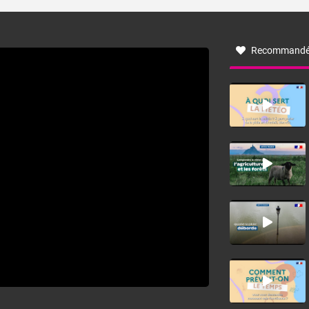
turbulent soufflant de secteur nord-ouest à nord, ou ouest
à nord-ouest, dans un secteur qui part du Roussillon à la
vallée de l’Aude et à l’ouest de l’Hérault. L’étymologie de
ce vent vient du latin trasmontanus, signifiant au-delà des
monts, en allusion aux régions montagneuses d’où
Recommandé
provient ce vent.