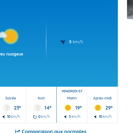
t Futuna
oid
5
km/h
Peu nuageux
VENDREDI 07
Soirée
Nuit
Matin
Après-midi
Soi
23°
14°
19°
29°
10
km/h
0
km/h
5
km/h
10
km/h
10
Comparaison aux normales