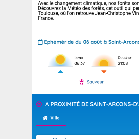
Avec le changement climatique, nos forêts sont
Découvrez la Météo des forêts, cet outil qui pe
Toulouse, où l'on retrouve Jean-Christophe Vi
France.
Ephéméride du 06 août à Saint-Arcons
Voici les tem
Lever
Coucher
06:37
21:08
: 11/23 Paris
Clermont-Fd :
Limoges : 15/
Sauveur
Lille : 15/24
TENDANCE P
Aujourd'hui j
Pour la sema
A PROXIMITÉ DE SAINT-ARCONS-D'
Risque orag
orange cani
Cette semain
devrait rester
du-Sud (2A)
Ville
(69), Var (8
Tendance des
2026 :
Sur le Sud-Ou