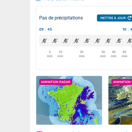
Pas de précipitations
METTRE À JOUR
09 : 45
10 : 
5
10
20
30
40
50
min
min
min
min
min
min
ANIMATION RADAR
ANIMATION 