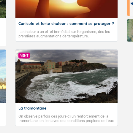
Canicule et forte chaleur : comment se protéger ?
La chaleur a un effet immédiat sur l’organisme, dès les
premières augmentations de température.
VENT
La tramontane
On observe parfois ces jours-ci un renforcement de la
tramontane, en lien avec des conditions propices de feux
de forêt. Mais qu'est-ce que la tramontane ? Quelles sont
ses caractéristiques ? La tramontane est un vent