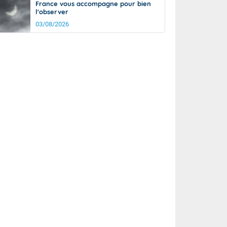
France vous accompagne pour bien
l'observer
03/08/2026
rée
Nuit
22°
13°
km/h
5
km/h