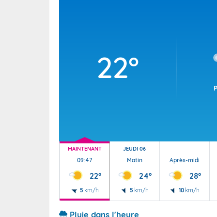
Wallis e
Grand fr
22°
MAINTENANT
JEUDI 06
09:47
Matin
Après-midi
22°
24°
28°
5
km/h
5
km/h
10
km/h
Pluie dans l'heure