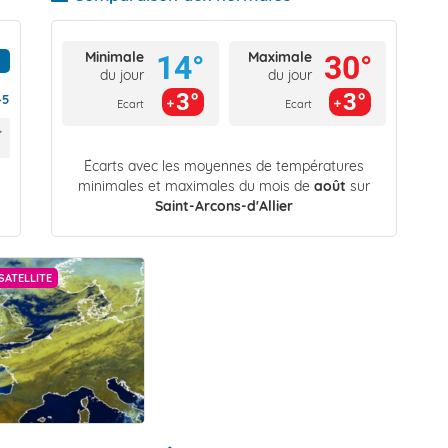
Minimale
Maximale
14°
30°
du jour
du jour
3°
3°
45
Ecart
Ecart
Écarts avec les moyennes de températures
minimales et maximales du mois de
août
sur
Saint-Arcons-d'Allier
SATELLITE