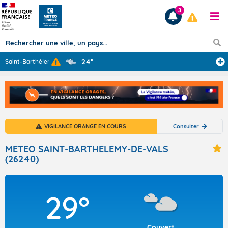
3
24°
Saint-Barthélem
...
Prévisions
TOUS LES RÉSULTATS
VIGILANCE ORANGE EN COURS
Consulter
Articles
METEO SAINT-BARTHELEMY-DE-VALS
(26240)
29°
Couvert