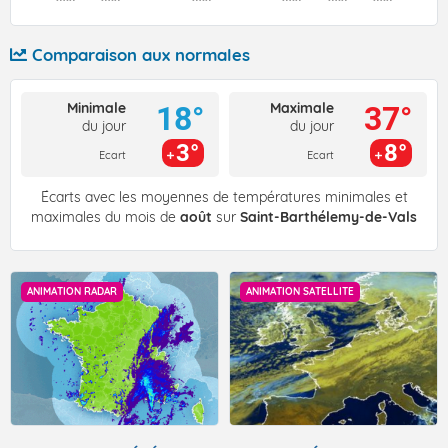
Comparaison aux normales
Minimale
Maximale
18°
37°
du jour
du jour
3°
8°
Ecart
Ecart
Écarts avec les moyennes de températures minimales et
maximales du mois de
août
sur
Saint-Barthélemy-de-Vals
ANIMATION RADAR
ANIMATION SATELLITE