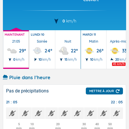
0
km/h
MAINTENANT
LUNDI 10
MARDI 11
21:05
Soirée
Nuit
Matin
Après-midi
29°
24°
22°
26°
33°
0
km/h
10
km/h
15
km/h
10
km/h
20
km/h
45 km/h
Pluie dans l'heure
Pas de précipitations
METTRE À JOUR
21 : 05
22 : 05
5
10
20
30
40
50
min
min
min
min
min
min