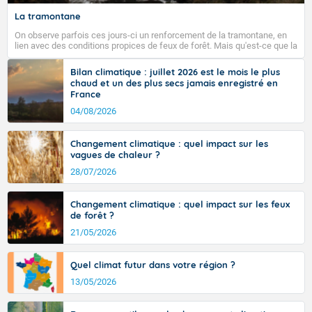
La tramontane
On observe parfois ces jours-ci un renforcement de la tramontane, en
lien avec des conditions propices de feux de forêt. Mais qu'est-ce que la
tramontane ? Quelles sont ses caractéristiques ? La tramontane est un
vent turbulent soufflant de secteur nord-ouest à nord, ou ouest à nord-
Bilan climatique : juillet 2026 est le mois le plus
ouest, dans un secteur qui part du Roussillon à la vallée de l’Aude et à
chaud et un des plus secs jamais enregistré en
l’ouest de l’Hérault. L’étymologie de ce vent vient du latin trasmontanus,
France
signifiant au-delà des monts, en allusion aux régions montagneuses
d’où provient ce vent.
04/08/2026
Changement climatique : quel impact sur les
vagues de chaleur ?
28/07/2026
Changement climatique : quel impact sur les feux
de forêt ?
21/05/2026
Quel climat futur dans votre région ?
13/05/2026