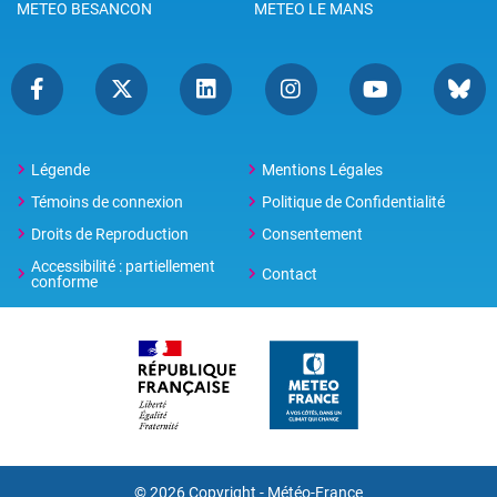
METEO BESANCON
METEO LE MANS
Légende
Mentions Légales
Témoins de connexion
Politique de Confidentialité
Droits de Reproduction
Consentement
Accessibilité : partiellement
Contact
conforme
© 2026 Copyright -
Météo-France