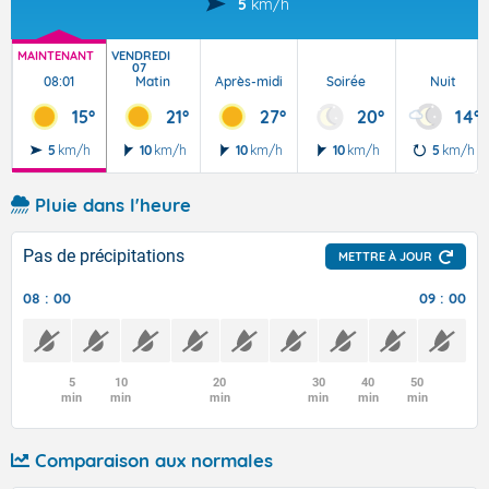
5
km/h
MAINTENANT
VENDREDI
07
08:01
Matin
Après-midi
Soirée
Nuit
15°
21°
27°
20°
14°
5
km/h
10
km/h
10
km/h
10
km/h
5
km/h
Pluie dans l'heure
Pas de précipitations
METTRE À JOUR
08 : 00
09 : 00
5
10
20
30
40
50
min
min
min
min
min
min
Comparaison aux normales