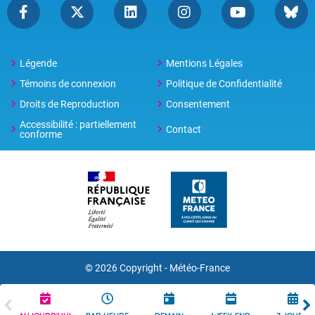
Légende
Mentions Légales
Témoins de connexion
Politique de Confidentialité
Droits de Reproduction
Consentement
Accessibilité : partiellement
Contact
conforme
© 2026 Copyright -
Météo-France