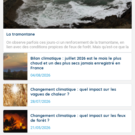
La tramontane
On observe parfois ces jours-ci un renforcement de la tramontane, en
lien avec des conditions propices de feux de forêt. Mais qu'est-ce que la
tramontane ? Quelles sont ses caractéristiques ? La tramontane est un
vent turbulent soufflant de secteur nord-ouest à nord, ou ouest à nord-
Bilan climatique : juillet 2026 est le mois le plus
ouest, dans un secteur qui part du Roussillon à la vallée de l’Aude et à
chaud et un des plus secs jamais enregistré en
l’ouest de l’Hérault. L’étymologie de ce vent vient du latin trasmontanus,
France
signifiant au-delà des monts, en allusion aux régions montagneuses
d’où provient ce vent.
04/08/2026
Changement climatique : quel impact sur les
vagues de chaleur ?
28/07/2026
Changement climatique : quel impact sur les feux
de forêt ?
21/05/2026