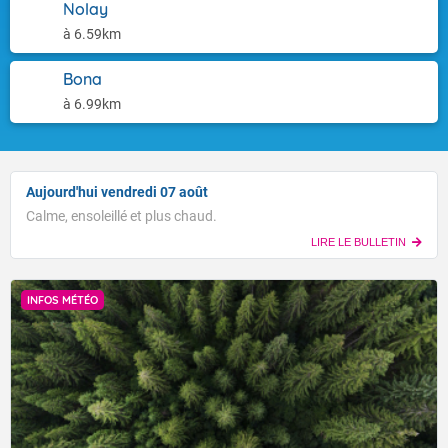
Nolay
à 6.59km
Bona
à 6.99km
Aujourd'hui vendredi 07 août
Calme, ensoleillé et plus chaud.
LIRE LE BULLETIN
INFOS MÉTÉO