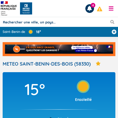
4
18°
Saint-Benin-des
...
Prévisions
TOUS LES RÉSULTATS
METEO SAINT-BENIN-DES-BOIS (58330)
Articles
15°
Ensoleillé