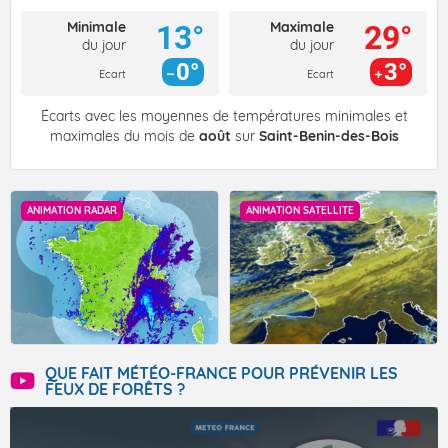
Minimale
Maximale
13°
29°
du jour
du jour
0°
3°
Ecart
Ecart
Écarts avec les moyennes de températures minimales et
maximales du mois de
août
sur
Saint-Benin-des-Bois
ANIMATION RADAR
ANIMATION SATELLITE
QUE FAIT MÉTÉO-FRANCE POUR PRÉVENIR LES
FEUX DE FORÊTS ?